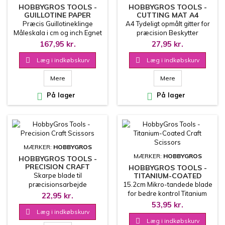
HOBBYGROS TOOLS -
HOBBYGROS TOOLS -
GUILLOTINE PAPER
CUTTING MAT A4
TRIMMER
Præcis Guillotineklinge
A4 Tydeligt opmålt gitter for
Måleskala i cm og inch Egnet
præcision Beskytter
til papir, karton og lette
arbejdsfladen Velegnet til
167,95 kr.
27,95 kr.
materialer Stabil konstruktion
hobbyknive og
Ideel til kort, invitationer og
præcisionsarbejde Ideel til

Læg i indkøbskurv

Læg i indkøbskurv
print
scrapbooking, DIY og
modelarbejde
Mere
Mere

På lager

På lager
MÆRKER:
HOBBYGROS
MÆRKER:
HOBBYGROS
HOBBYGROS TOOLS -
PRECISION CRAFT
HOBBYGROS TOOLS -
SCISSORS
Skarpe blade til
TITANIUM-COATED
CRAFT SCISSORS
præcisionsarbejde
15.2cm Mikro-tandede blade
Komfortabelt skridsikkert
for bedre kontrol Titanium
22,95 kr.
greb Egnet både til højre- og
belægning for øget
53,95 kr.
venstrehåndede Inklusiv
holdbarhed Velegnet til papir,

Læg i indkøbskurv
sikkerhedsbeskyttelse
karton, stof og lette

Læg i indkøbskurv