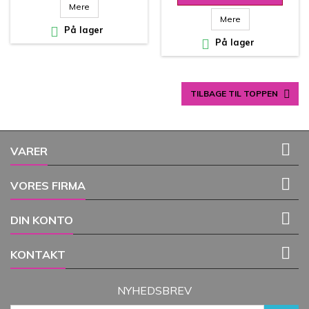
Perfekt til scrapbooking,
hobbyprojekter
Mere
kortfremstilling og
Mere

På lager
detaljearbejde

På lager

TILBAGE TIL TOPPEN

VARER

VORES FIRMA

DIN KONTO

KONTAKT
NYHEDSBREV