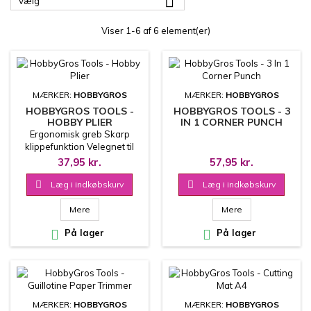

Vælg
Viser 1-6 af 6 element(er)
MÆRKER:
HOBBYGROS
MÆRKER:
HOBBYGROS
HOBBYGROS TOOLS -
HOBBYGROS TOOLS - 3
HOBBY PLIER
IN 1 CORNER PUNCH
Ergonomisk greb Skarp
klippefunktion Velegnet til
dies, tråd og mindre
37,95 kr.
57,95 kr.
metaldele Perfekt til
smykkefremstilling og

Læg i indkøbskurv

Læg i indkøbskurv
modelbygning
Mere
Mere

På lager

På lager
MÆRKER:
HOBBYGROS
MÆRKER:
HOBBYGROS