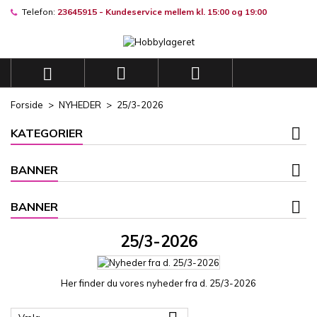
Telefon:
23645915 - Kundeservice mellem kl. 15:00 og 19:00
×
×
×
×
Mine ønskelister
((modalTitle))
((title))
Log ind
((confirmMessage))
Du skal være logget på for at gemme produkter på din
((label))



ønskeliste.
add_circle_outli
Opret en ny liste
Forside
NYHEDER
25/3-2026
((cancelText))
((modalDeleteText))
((cancelText))
((loginText))
KATEGORIER
((cancelText))
((createText))
BANNER
BANNER
25/3-2026
Her finder du vores nyheder fra d. 25/3-2026