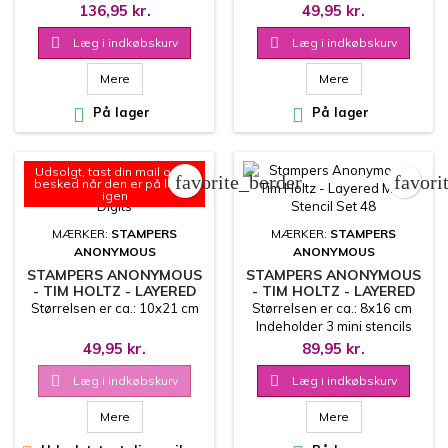
136,95 kr.
49,95 kr.

Læg i indkøbskurv

Læg i indkøbskurv
Mere
Mere

På lager

På lager
Udsolgt, tast din mail og få
favorite_border
favori
besked når den er på lager
igen
MÆRKER:
STAMPERS
MÆRKER:
STAMPERS
ANONYMOUS
ANONYMOUS
STAMPERS ANONYMOUS
STAMPERS ANONYMOUS
- TIM HOLTZ - LAYERED
- TIM HOLTZ - LAYERED
STENCIL - DIGITS
MINI STENCIL SET 48
Størrelsen er ca.: 10x21 cm
Størrelsen er ca.: 8x16 cm
Indeholder 3 mini stencils
49,95 kr.
89,95 kr.

Læg i indkøbskurv

Læg i indkøbskurv
Mere
Mere