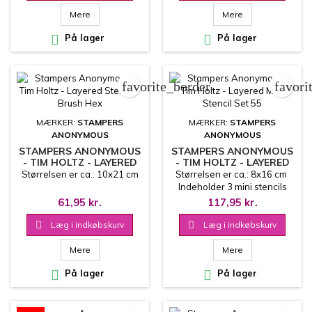
Mere
Mere

På lager

På lager
favorite_border
favori
MÆRKER:
STAMPERS
MÆRKER:
STAMPERS
ANONYMOUS
ANONYMOUS
STAMPERS ANONYMOUS
STAMPERS ANONYMOUS
- TIM HOLTZ - LAYERED
- TIM HOLTZ - LAYERED
STENCIL - BRUSH HEX
MINI STENCIL SET 55
Størrelsen er ca.: 10x21 cm
Størrelsen er ca.: 8x16 cm
Indeholder 3 mini stencils
61,95 kr.
117,95 kr.

Læg i indkøbskurv

Læg i indkøbskurv
Mere
Mere

På lager

På lager