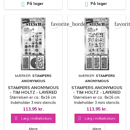

På lager

På lager
favorite_border
favori
MÆRKER:
STAMPERS
MÆRKER:
STAMPERS
ANONYMOUS
ANONYMOUS
STAMPERS ANONYMOUS
STAMPERS ANONYMOUS
- TIM HOLTZ - LAYERED
- TIM HOLTZ - LAYERED
MINI STENCIL SET 59
MINI STENCIL SET 58
Størrelsen er ca.: 8x16 cm
Størrelsen er ca.: 8x16 cm
Indeholder 3 mini stencils
Indeholder 3 mini stencils
113,95 kr.
113,95 kr.

Læg i indkøbskurv

Læg i indkøbskurv
Mere
Mere