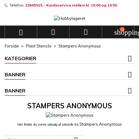
Telefon:
23645915 - Kundeservice mellem kl. 15:00 og 19:00
Mine ønskelister
((modalTitle))
Opret ønskeliste
Log ind
add_circle_outline
Opret en ny liste
((confirmMessage))
Du skal være logget på for at gemme produkter på din ønskel
0
Ønskelistenavn



shoppin
Forside
Plast Stencils
Stampers Anonymous
((cancelText))
Fortryd
((modalDeleteTex
Log 
KATEGORIER
Fortryd
Opret ønskeli
BANNER
BANNER
STAMPERS ANONYMOUS
Stampers Anonymous
Her finder du vores udvalg
af stencils fra