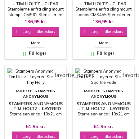
- TIM HOLTZ - CLEAR
- TIM HOLTZ - CLEAR
STAMPS/STENCIL SET -
STAMPS/STENCIL SET -
Stemplerne er fra cling mount
Stemplerne er fra cling mount
BOLD BOTANICALS
BOTTLEBRUSH TREES
stamps CMS62 Stencil er en
stamps CMS455 Stencil er en
combi fra THS072 og
combi fra THS023 og
136,95 kr.
136,95 kr.
THS068
THS115

Læg i indkøbskurv

Læg i indkøbskurv
Mere
Mere

På lager

På lager
favorite_border
favori
MÆRKER:
STAMPERS
MÆRKER:
STAMPERS
ANONYMOUS
ANONYMOUS
STAMPERS ANONYMOUS
STAMPERS ANONYMOUS
- TIM HOLTZ - LAYERED
- TIM HOLTZ - LAYERED
STENCIL - TINY HOLLY
STENCIL - SPARKLE FADE
Størrelsen er ca.: 10x21 cm
Størrelsen er ca.: 10x21 cm
61,95 kr.
61,95 kr.

Læg i indkøbskurv

Læg i indkøbskurv