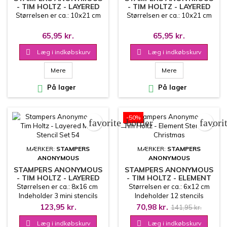
- TIM HOLTZ - LAYERED
- TIM HOLTZ - LAYERED
STENCIL - PINECONES
STENCIL - TINY
Størrelsen er ca.: 10x21 cm
Størrelsen er ca.: 10x21 cm
POINSETTIA
65,95 kr.
65,95 kr.

Læg i indkøbskurv

Læg i indkøbskurv
Mere
Mere

På lager

På lager
-50%
favorite_border
favori
MÆRKER:
STAMPERS
MÆRKER:
STAMPERS
ANONYMOUS
ANONYMOUS
STAMPERS ANONYMOUS
STAMPERS ANONYMOUS
- TIM HOLTZ - LAYERED
- TIM HOLTZ - ELEMENT
MINI STENCIL SET 54
STENCILS - CHRISTMAS
Størrelsen er ca.: 8x16 cm
Størrelsen er ca.: 6x12 cm
Indeholder 3 mini stencils
Indeholder 12 stencils
123,95 kr.
70,98 kr.
141,95 kr.

Læg i indkøbskurv

Læg i indkøbskurv