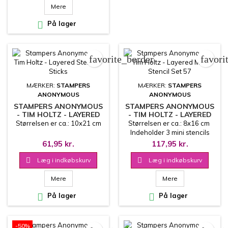
Mere

På lager
favorite_border
favori
MÆRKER:
STAMPERS
MÆRKER:
STAMPERS
ANONYMOUS
ANONYMOUS
STAMPERS ANONYMOUS
STAMPERS ANONYMOUS
- TIM HOLTZ - LAYERED
- TIM HOLTZ - LAYERED
STENCIL - STICKS
MINI STENCIL SET 57
Størrelsen er ca.: 10x21 cm
Størrelsen er ca.: 8x16 cm
Indeholder 3 mini stencils
61,95 kr.
117,95 kr.

Læg i indkøbskurv

Læg i indkøbskurv
Mere
Mere

På lager

På lager
-50%