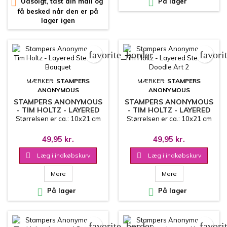

Udsolgt, tast din mail og

På lager
få besked når den er på
lager igen
favorite_border
favori
MÆRKER:
STAMPERS
MÆRKER:
STAMPERS
ANONYMOUS
ANONYMOUS
STAMPERS ANONYMOUS
STAMPERS ANONYMOUS
- TIM HOLTZ - LAYERED
- TIM HOLTZ - LAYERED
STENCIL - BOUQUET
STENCIL - DOODLE ART
Størrelsen er ca.: 10x21 cm
Størrelsen er ca.: 10x21 cm
2
49,95 kr.
49,95 kr.

Læg i indkøbskurv

Læg i indkøbskurv
Mere
Mere

På lager

På lager
favorite_border
favori