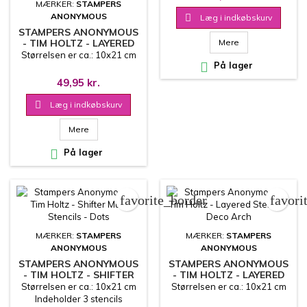
MÆRKER:
STAMPERS
ANONYMOUS

Læg i indkøbskurv
STAMPERS ANONYMOUS
- TIM HOLTZ - LAYERED
Mere
STENCIL - POINSETTIA
Størrelsen er ca.: 10x21 cm
DUO

På lager
49,95 kr.

Læg i indkøbskurv
Mere

På lager
favorite_border
favori
MÆRKER:
STAMPERS
MÆRKER:
STAMPERS
ANONYMOUS
ANONYMOUS
STAMPERS ANONYMOUS
STAMPERS ANONYMOUS
- TIM HOLTZ - SHIFTER
- TIM HOLTZ - LAYERED
MULTI STENCILS - DOTS
STENCIL - DECO ARCH
Størrelsen er ca.: 10x21 cm
Størrelsen er ca.: 10x21 cm
Indeholder 3 stencils