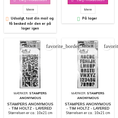


Mere
Mere

Udsolgt, tast din mail og

På lager
få besked når den er på
lager igen
favorite_border
favori
MÆRKER:
STAMPERS
MÆRKER:
STAMPERS
ANONYMOUS
ANONYMOUS
STAMPERS ANONYMOUS
STAMPERS ANONYMOUS
- TIM HOLTZ - LAYERED
- TIM HOLTZ - LAYERED
STENCIL - CUTOUT
STENCIL - CUTOUT
Størrelsen er ca.: 10x21 cm
Størrelsen er ca.: 10x21 cm
SHAPES 2
ALPHA