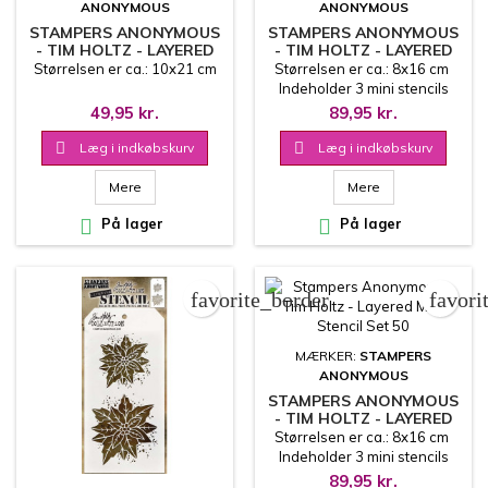
ANONYMOUS
ANONYMOUS
STAMPERS ANONYMOUS
STAMPERS ANONYMOUS
- TIM HOLTZ - LAYERED
- TIM HOLTZ - LAYERED
STENCIL - NATURE
MINI STENCIL SET 51
Størrelsen er ca.: 10x21 cm
Størrelsen er ca.: 8x16 cm
Indeholder 3 mini stencils
49,95 kr.
89,95 kr.

Læg i indkøbskurv

Læg i indkøbskurv
Mere
Mere

På lager

På lager
favorite_border
favori
MÆRKER:
STAMPERS
ANONYMOUS
STAMPERS ANONYMOUS
- TIM HOLTZ - LAYERED
MINI STENCIL SET 50
Størrelsen er ca.: 8x16 cm
Indeholder 3 mini stencils
89,95 kr.