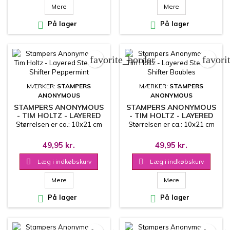
Mere
Mere

På lager

På lager
favorite_border
favori
MÆRKER:
STAMPERS
MÆRKER:
STAMPERS
ANONYMOUS
ANONYMOUS
STAMPERS ANONYMOUS
STAMPERS ANONYMOUS
- TIM HOLTZ - LAYERED
- TIM HOLTZ - LAYERED
STENCIL - SHIFTER
STENCIL - SHIFTER
Størrelsen er ca.: 10x21 cm
Størrelsen er ca.: 10x21 cm
PEPPERMINT
BAUBLES
49,95 kr.
49,95 kr.

Læg i indkøbskurv

Læg i indkøbskurv
Mere
Mere

På lager

På lager