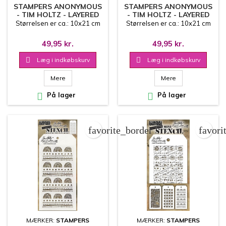
STAMPERS ANONYMOUS
STAMPERS ANONYMOUS
- TIM HOLTZ - LAYERED
- TIM HOLTZ - LAYERED
STENCIL - METROPOLIS
STENCIL - DOTTED LINE
Størrelsen er ca.: 10x21 cm
Størrelsen er ca.: 10x21 cm
49,95 kr.
49,95 kr.

Læg i indkøbskurv

Læg i indkøbskurv
Mere
Mere

På lager

På lager
favorite_border
favori
MÆRKER:
STAMPERS
MÆRKER:
STAMPERS