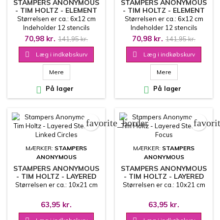
STAMPERS ANONYMOUS
STAMPERS ANONYMOUS
- TIM HOLTZ - ELEMENT
- TIM HOLTZ - ELEMENT
STENCILS - FREIGHT
STENCILS - MECHANICAL
Størrelsen er ca.: 6x12 cm
Størrelsen er ca.: 6x12 cm
Indeholder 12 stencils
Indeholder 12 stencils
70,98 kr.
70,98 kr.
141,95 kr.
141,95 kr.

Læg i indkøbskurv

Læg i indkøbskurv
Mere
Mere

På lager

På lager
favorite_border
favori
MÆRKER:
STAMPERS
MÆRKER:
STAMPERS
ANONYMOUS
ANONYMOUS
STAMPERS ANONYMOUS
STAMPERS ANONYMOUS
- TIM HOLTZ - LAYERED
- TIM HOLTZ - LAYERED
STENCIL - LINKED
STENCIL - FOCUS
Størrelsen er ca.: 10x21 cm
Størrelsen er ca.: 10x21 cm
CIRCLES
63,95 kr.
63,95 kr.