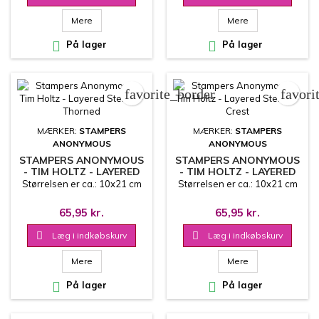
Mere
Mere

På lager

På lager
favorite_border
favori
MÆRKER:
STAMPERS
MÆRKER:
STAMPERS
ANONYMOUS
ANONYMOUS
STAMPERS ANONYMOUS
STAMPERS ANONYMOUS
- TIM HOLTZ - LAYERED
- TIM HOLTZ - LAYERED
STENCIL - THORNED
STENCIL - CREST
Størrelsen er ca.: 10x21 cm
Størrelsen er ca.: 10x21 cm
65,95 kr.
65,95 kr.

Læg i indkøbskurv

Læg i indkøbskurv
Mere
Mere

På lager

På lager