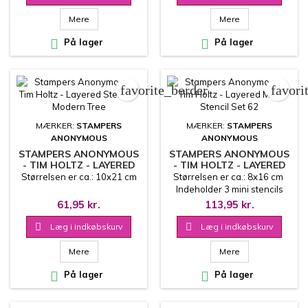
Mere
Mere

På lager

På lager
favorite_border
favori
MÆRKER:
STAMPERS
MÆRKER:
STAMPERS
ANONYMOUS
ANONYMOUS
STAMPERS ANONYMOUS
STAMPERS ANONYMOUS
- TIM HOLTZ - LAYERED
- TIM HOLTZ - LAYERED
STENCIL - MODERN TREE
MINI STENCIL SET 62
Størrelsen er ca.: 10x21 cm
Størrelsen er ca.: 8x16 cm
Indeholder 3 mini stencils
61,95 kr.
113,95 kr.

Læg i indkøbskurv

Læg i indkøbskurv
Mere
Mere

På lager

På lager