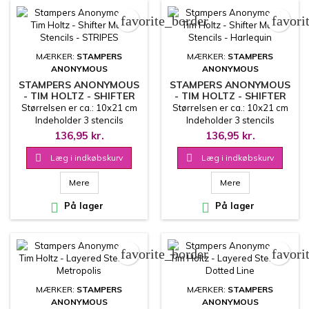
favorite_border
favori
MÆRKER:
STAMPERS
MÆRKER:
STAMPERS
ANONYMOUS
ANONYMOUS
STAMPERS ANONYMOUS
STAMPERS ANONYMOUS
- TIM HOLTZ - SHIFTER
- TIM HOLTZ - SHIFTER
MULTI STENCILS -
MULTI STENCILS -
Størrelsen er ca.: 10x21 cm
Størrelsen er ca.: 10x21 cm
STRIPES
HARLEQUIN
Indeholder 3 stencils
Indeholder 3 stencils
136,95 kr.
136,95 kr.

Læg i indkøbskurv

Læg i indkøbskurv
Mere
Mere

På lager

På lager
favorite_border
favori
MÆRKER:
STAMPERS
MÆRKER:
STAMPERS
ANONYMOUS
ANONYMOUS