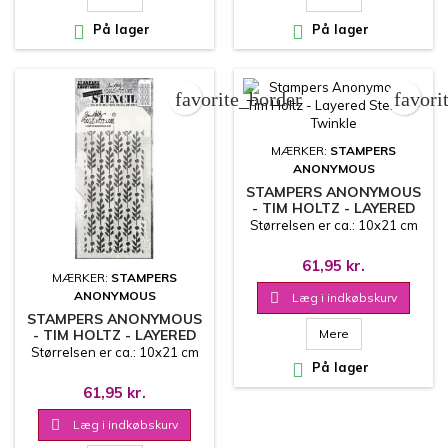

På lager

På lager
favorite_border
favori
MÆRKER:
STAMPERS
ANONYMOUS
STAMPERS ANONYMOUS
- TIM HOLTZ - LAYERED
STENCIL - TWINKLE
Størrelsen er ca.: 10x21 cm
61,95 kr.
MÆRKER:
STAMPERS
ANONYMOUS

Læg i indkøbskurv
STAMPERS ANONYMOUS
- TIM HOLTZ - LAYERED
Mere
STENCIL - BERRY LEAVES
Størrelsen er ca.: 10x21 cm

På lager
61,95 kr.

Læg i indkøbskurv