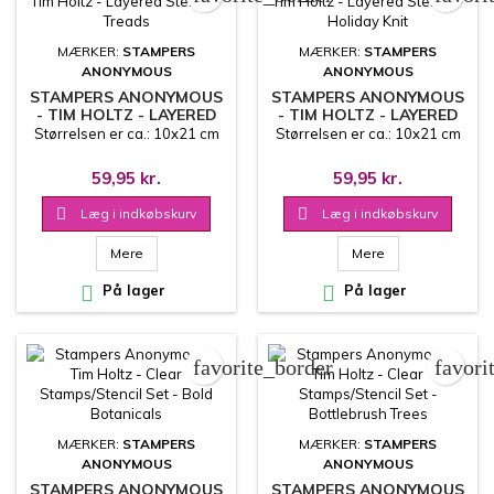
MÆRKER:
STAMPERS
MÆRKER:
STAMPERS
ANONYMOUS
ANONYMOUS
STAMPERS ANONYMOUS
STAMPERS ANONYMOUS
- TIM HOLTZ - LAYERED
- TIM HOLTZ - LAYERED
STENCIL - TREADS
STENCIL - HOLIDAY KNIT
Størrelsen er ca.: 10x21 cm
Størrelsen er ca.: 10x21 cm
59,95 kr.
59,95 kr.

Læg i indkøbskurv

Læg i indkøbskurv
Mere
Mere

På lager

På lager
favorite_border
favori
MÆRKER:
STAMPERS
MÆRKER:
STAMPERS
ANONYMOUS
ANONYMOUS
STAMPERS ANONYMOUS
STAMPERS ANONYMOUS