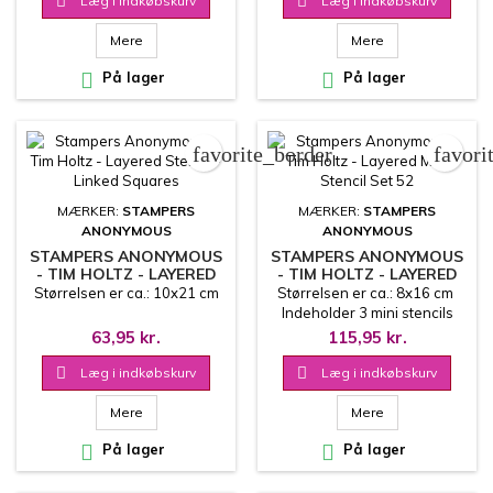

Læg i indkøbskurv

Læg i indkøbskurv
Mere
Mere

På lager

På lager
favorite_border
favori
MÆRKER:
STAMPERS
MÆRKER:
STAMPERS
ANONYMOUS
ANONYMOUS
STAMPERS ANONYMOUS
STAMPERS ANONYMOUS
- TIM HOLTZ - LAYERED
- TIM HOLTZ - LAYERED
STENCIL - LINKED
MINI STENCIL SET 52
Størrelsen er ca.: 10x21 cm
Størrelsen er ca.: 8x16 cm
SQUARES
Indeholder 3 mini stencils
63,95 kr.
115,95 kr.

Læg i indkøbskurv

Læg i indkøbskurv
Mere
Mere

På lager

På lager