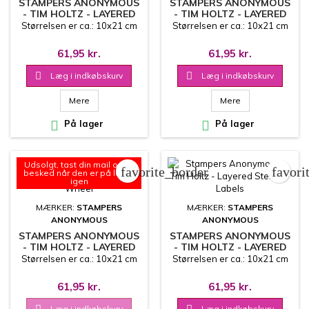
STAMPERS ANONYMOUS
STAMPERS ANONYMOUS
- TIM HOLTZ - LAYERED
- TIM HOLTZ - LAYERED
STENCIL - DECO LEAF
STENCIL - SPOTS
Størrelsen er ca.: 10x21 cm
Størrelsen er ca.: 10x21 cm
61,95 kr.
61,95 kr.

Læg i indkøbskurv

Læg i indkøbskurv
Mere
Mere

På lager

På lager
Udsolgt, tast din mail og få
favorite_border
favori
besked når den er på lager
igen
MÆRKER:
STAMPERS
MÆRKER:
STAMPERS
ANONYMOUS
ANONYMOUS
STAMPERS ANONYMOUS
STAMPERS ANONYMOUS
- TIM HOLTZ - LAYERED
- TIM HOLTZ - LAYERED
STENCIL - WHEEL
STENCIL - LABELS
Størrelsen er ca.: 10x21 cm
Størrelsen er ca.: 10x21 cm
61,95 kr.
61,95 kr.
Læg i indkøbskurv
Læg i indkøbskurv