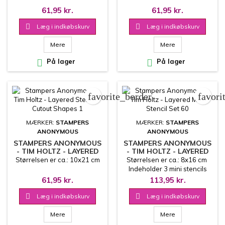
61,95 kr.
61,95 kr.

Læg i indkøbskurv

Læg i indkøbskurv
Mere
Mere

På lager

På lager
favorite_border
favori
MÆRKER:
STAMPERS
MÆRKER:
STAMPERS
ANONYMOUS
ANONYMOUS
STAMPERS ANONYMOUS
STAMPERS ANONYMOUS
- TIM HOLTZ - LAYERED
- TIM HOLTZ - LAYERED
STENCIL - CUTOUT
MINI STENCIL SET 60
Størrelsen er ca.: 10x21 cm
Størrelsen er ca.: 8x16 cm
SHAPES 1
Indeholder 3 mini stencils
61,95 kr.
113,95 kr.

Læg i indkøbskurv

Læg i indkøbskurv
Mere
Mere