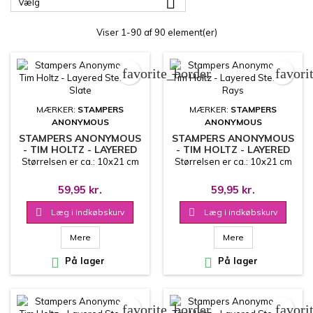

Vælg
Viser 1-90 af 90 element(er)
favorite_border
favori
MÆRKER:
STAMPERS
MÆRKER:
STAMPERS
ANONYMOUS
ANONYMOUS
STAMPERS ANONYMOUS
STAMPERS ANONYMOUS
- TIM HOLTZ - LAYERED
- TIM HOLTZ - LAYERED
STENCIL - SLATE
STENCIL - RAYS
Størrelsen er ca.: 10x21 cm
Størrelsen er ca.: 10x21 cm
59,95 kr.
59,95 kr.

Læg i indkøbskurv

Læg i indkøbskurv
Mere
Mere

På lager

På lager
favorite_border
favori