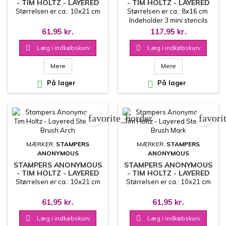
- TIM HOLTZ - LAYERED
- TIM HOLTZ - LAYERED
STENCIL - PEEKABOO
MINI STENCIL SET 56
Størrelsen er ca.: 10x21 cm
Størrelsen er ca.: 8x16 cm
Indeholder 3 mini stencils
61,95 kr.
117,95 kr.

Læg i indkøbskurv

Læg i indkøbskurv
Mere
Mere

På lager

På lager
favorite_border
favori
MÆRKER:
STAMPERS
MÆRKER:
STAMPERS
ANONYMOUS
ANONYMOUS
STAMPERS ANONYMOUS
STAMPERS ANONYMOUS
- TIM HOLTZ - LAYERED
- TIM HOLTZ - LAYERED
STENCIL - BRUSH ARCH
STENCIL - BRUSH MARK
Størrelsen er ca.: 10x21 cm
Størrelsen er ca.: 10x21 cm
61,95 kr.
61,95 kr.

Læg i indkøbskurv

Læg i indkøbskurv