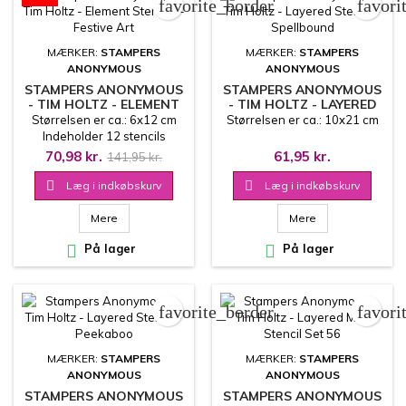
favorite_border
favori
MÆRKER:
STAMPERS
MÆRKER:
STAMPERS
ANONYMOUS
ANONYMOUS
STAMPERS ANONYMOUS
STAMPERS ANONYMOUS
- TIM HOLTZ - ELEMENT
- TIM HOLTZ - LAYERED
STENCILS - FESTIVE ART
STENCIL - SPELLBOUND
Størrelsen er ca.: 6x12 cm
Størrelsen er ca.: 10x21 cm
Indeholder 12 stencils
70,98 kr.
61,95 kr.
141,95 kr.

Læg i indkøbskurv

Læg i indkøbskurv
Mere
Mere

På lager

På lager
favorite_border
favori
MÆRKER:
STAMPERS
MÆRKER:
STAMPERS
ANONYMOUS
ANONYMOUS
STAMPERS ANONYMOUS
STAMPERS ANONYMOUS