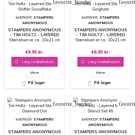
favorite_border
favori
MÆRKER:
STAMPERS
MÆRKER:
STAMPERS
ANONYMOUS
ANONYMOUS
STAMPERS ANONYMOUS
STAMPERS ANONYMOUS
- TIM HOLTZ - LAYERED
- TIM HOLTZ - LAYERED
STENCIL - SHIFTER
STENCIL - GINGHAM
Størrelsen er ca.: 10x21 cm
Størrelsen er ca.: 10x21 cm
SNOWFLAKE
49,95 kr.
49,95 kr.

Læg i indkøbskurv

Læg i indkøbskurv
Mere
Mere

På lager

På lager
favorite_border
favori
MÆRKER:
STAMPERS
MÆRKER:
STAMPERS
ANONYMOUS
ANONYMOUS
STAMPERS ANONYMOUS
STAMPERS ANONYMOUS