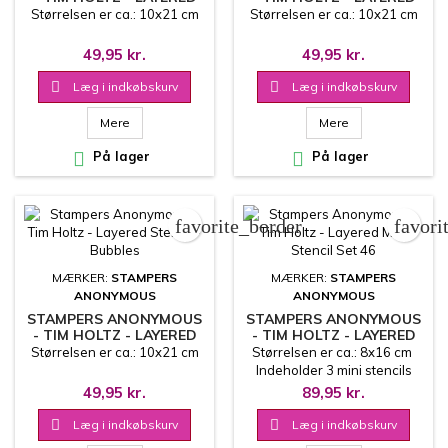
STENCIL - SCALES
STENCIL - TANGLED
Størrelsen er ca.: 10x21 cm
Størrelsen er ca.: 10x21 cm
49,95 kr.
49,95 kr.

Læg i indkøbskurv

Læg i indkøbskurv
Mere
Mere

På lager

På lager
favorite_border
favori
MÆRKER:
STAMPERS
MÆRKER:
STAMPERS
ANONYMOUS
ANONYMOUS
STAMPERS ANONYMOUS
STAMPERS ANONYMOUS
- TIM HOLTZ - LAYERED
- TIM HOLTZ - LAYERED
STENCIL - BUBBLES
MINI STENCIL SET 46
Størrelsen er ca.: 10x21 cm
Størrelsen er ca.: 8x16 cm
Indeholder 3 mini stencils
49,95 kr.
89,95 kr.

Læg i indkøbskurv

Læg i indkøbskurv