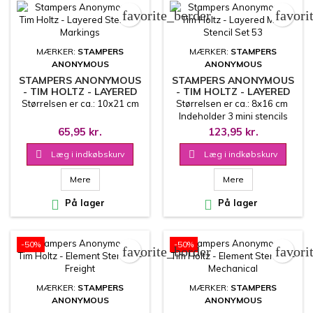
favorite_border
favori
MÆRKER:
STAMPERS
MÆRKER:
STAMPERS
ANONYMOUS
ANONYMOUS
STAMPERS ANONYMOUS
STAMPERS ANONYMOUS
- TIM HOLTZ - LAYERED
- TIM HOLTZ - LAYERED
STENCIL - MARKINGS
MINI STENCIL SET 53
Størrelsen er ca.: 10x21 cm
Størrelsen er ca.: 8x16 cm
Indeholder 3 mini stencils
65,95 kr.
123,95 kr.

Læg i indkøbskurv

Læg i indkøbskurv
Mere
Mere

På lager

På lager
-50%
-50%
favorite_border
favori
MÆRKER:
STAMPERS
MÆRKER:
STAMPERS
ANONYMOUS
ANONYMOUS