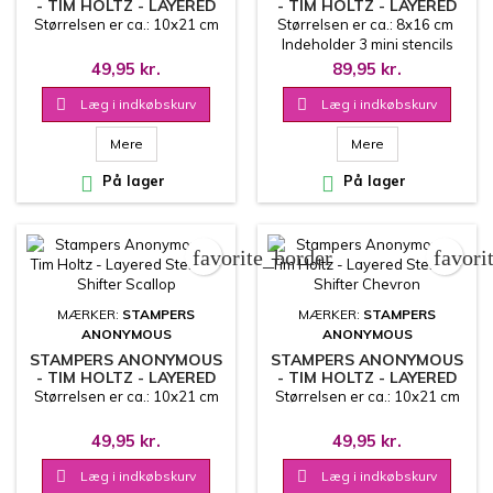
- TIM HOLTZ - LAYERED
- TIM HOLTZ - LAYERED
STENCIL - DIAMOND DOT
MINI STENCIL SET 45
Størrelsen er ca.: 10x21 cm
Størrelsen er ca.: 8x16 cm
Indeholder 3 mini stencils
49,95 kr.
89,95 kr.

Læg i indkøbskurv

Læg i indkøbskurv
Mere
Mere

På lager

På lager
favorite_border
favori
MÆRKER:
STAMPERS
MÆRKER:
STAMPERS
ANONYMOUS
ANONYMOUS
STAMPERS ANONYMOUS
STAMPERS ANONYMOUS
- TIM HOLTZ - LAYERED
- TIM HOLTZ - LAYERED
STENCIL - SHIFTER
STENCIL - SHIFTER
Størrelsen er ca.: 10x21 cm
Størrelsen er ca.: 10x21 cm
SCALLOP
CHEVRON
49,95 kr.
49,95 kr.

Læg i indkøbskurv

Læg i indkøbskurv