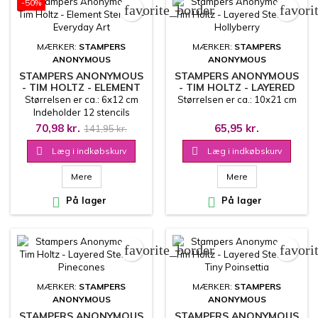
-50%
favorite_border
favori
MÆRKER:
STAMPERS
MÆRKER:
STAMPERS
ANONYMOUS
ANONYMOUS
STAMPERS ANONYMOUS
STAMPERS ANONYMOUS
- TIM HOLTZ - ELEMENT
- TIM HOLTZ - LAYERED
STENCILS - EVERYDAY
STENCIL - HOLLYBERRY
Størrelsen er ca.: 6x12 cm
Størrelsen er ca.: 10x21 cm
ART
Indeholder 12 stencils
70,98 kr.
65,95 kr.
141,95 kr.

Læg i indkøbskurv

Læg i indkøbskurv
Mere
Mere

På lager

På lager
favorite_border
favori
MÆRKER:
STAMPERS
MÆRKER:
STAMPERS
ANONYMOUS
ANONYMOUS
STAMPERS ANONYMOUS
STAMPERS ANONYMOUS