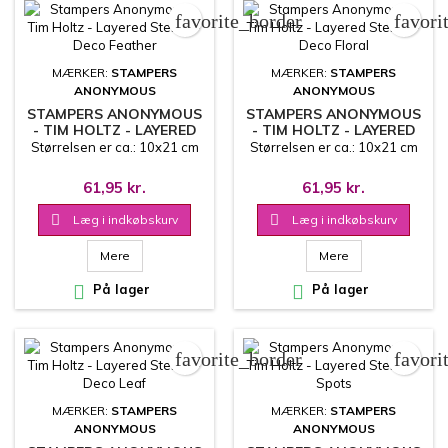
favorite_border
favori
MÆRKER:
STAMPERS
MÆRKER:
STAMPERS
ANONYMOUS
ANONYMOUS
STAMPERS ANONYMOUS
STAMPERS ANONYMOUS
- TIM HOLTZ - LAYERED
- TIM HOLTZ - LAYERED
STENCIL - DECO
STENCIL - DECO FLORAL
Størrelsen er ca.: 10x21 cm
Størrelsen er ca.: 10x21 cm
FEATHER
61,95 kr.
61,95 kr.

Læg i indkøbskurv

Læg i indkøbskurv
Mere
Mere

På lager

På lager
favorite_border
favori
MÆRKER:
STAMPERS
MÆRKER:
STAMPERS
ANONYMOUS
ANONYMOUS