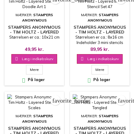
MÆRKER:
STAMPERS
MÆRKER:
STAMPERS
ANONYMOUS
ANONYMOUS
STAMPERS ANONYMOUS
STAMPERS ANONYMOUS
- TIM HOLTZ - LAYERED
- TIM HOLTZ - LAYERED
STENCIL - DOODLE ART
MINI STENCIL SET 47
Størrelsen er ca.: 10x21 cm
Størrelsen er ca.: 8x16 cm
1
Indeholder 3 mini stencils
49,95 kr.
89,95 kr.

Læg i indkøbskurv

Læg i indkøbskurv
Mere
Mere

På lager

På lager
favorite_border
favori
MÆRKER:
STAMPERS
MÆRKER:
STAMPERS
ANONYMOUS
ANONYMOUS
STAMPERS ANONYMOUS
STAMPERS ANONYMOUS
- TIM HOLTZ - LAYERED
- TIM HOLTZ - LAYERED