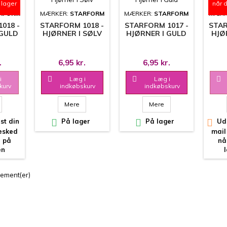
 lager
når 
RFORM
MÆRKER:
STARFORM
MÆRKER:
STARFORM
MÆRK
018 -
STARFORM 1018 -
STARFORM 1017 -
STAR
 GULD
HJØRNER I SØLV
HJØRNER I GULD
HJØ
.
6,95 kr.
6,95 kr.
i

Læg i

Læg i

kurv
indkøbskurv
indkøbskurv
Mere
Mere
st din

På lager

På lager

Uds
besked
mail
r på
nå
en
lement(er)