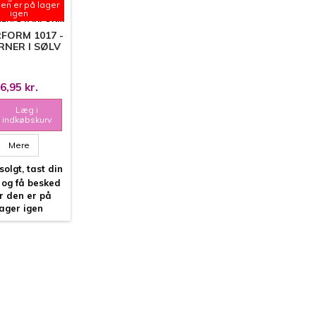
den er på lager
igen
ER:
STARFORM
FORM 1017 -
RNER I SØLV
6,95 kr.
Læg i
indkøbskurv
Mere
olgt, tast din
 og få besked
r den er på
lager igen