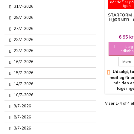
når den er på
igen
31/7-2026
MÆRKER:
STA
STARFORM 1
28/7-2026
HJØRNER I
27/7-2026
6,95 kr
23/7-2026

Læg 
22/7-2026
indkøbs
16/7-2026
Mere

Udsolgt, ta
15/7-2026
mail og få 
når den e
14/7-2026
lager ig
10/7-2026
Viser 1-4 af 4 e
9/7-2026
8/7-2026
3/7-2026