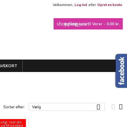
Velkommen,
Log ind
eller
Opret en konto
×
×
×
×
shopping_cart
Indkøbskurv:
0
Varer - 0,00 kr.
_outline
iste
)
)
)
AVEKORT



Sorter efter:
Vælg
olgt, tast din
 og få besked