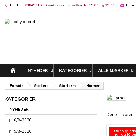
Telefon:
23645915 - Kundeservice mellem kl. 15:00 og 19:00
E-mai
M
(
((
L
((
Du
((l
NYHEDER
KATEGORIER
ALLE MÆRKER
Forside
Stickers
Starform
Hjørner
KATEGORIER
NYHEDER
Der er 4 varer.
6/8-2026
Udsolgt, tas
5/8-2026
mail og få b