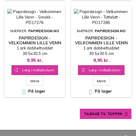
MÆRKER:
PAPIRDESIGN.NO
MÆRKER:
PAPIRDESIGN.NO
PAPIRDESIGN -
PAPIRDESIGN -
VELKOMMEN LILLE VENN
VELKOMMEN LILLE VENN
- SMOKK - PD17276
- TUTTELUTT - PD17285
1 ark dobbeltsiddet
1 ark dobbeltsiddet
30.5x30.5 cm
30.5x30.5 cm
9,95 kr.
9,95 kr.

Læg i indkøbskurv

Læg i indkøbskurv
Mere
Mere

På lager

På lager

TILBAGE TIL TOPPEN