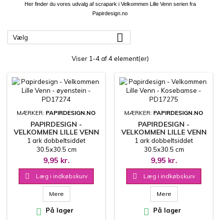
Her finder du vores udvalg af
scrapark i
Velkommen Lille Venn
serien fra
Papirdesign.no

Vælg
Viser 1-4 af 4 element(er)
MÆRKER:
PAPIRDESIGN.NO
MÆRKER:
PAPIRDESIGN.NO
PAPIRDESIGN -
PAPIRDESIGN -
VELKOMMEN LILLE VENN
VELKOMMEN LILLE VENN
- ØYENSTEIN - PD17274
- KOSEBAMSE - PD17275
1 ark dobbeltsiddet
1 ark dobbeltsiddet
30.5x30.5 cm
30.5x30.5 cm
9,95 kr.
9,95 kr.

Læg i indkøbskurv

Læg i indkøbskurv
Mere
Mere

På lager

På lager