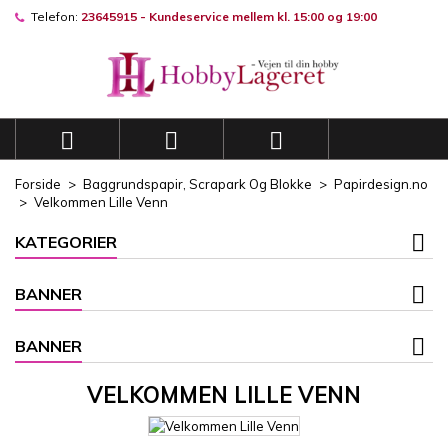
Telefon:
23645915 - Kundeservice mellem kl. 15:00 og 19:00
×
×
×
×
Mine ønskelister
((modalTitle))
((title))
Log ind
((confirmMessage))
Du skal være logget på for at gemme produkter på din
((label))
ønskeliste.
add_circle_outli
Opret en ny liste



((cancelText))
((modalDeleteText))
((cancelText))
((loginText))
Forside
Baggrundspapir, Scrapark Og Blokke
Papirdesign.no
((cancelText))
((createText))
Velkommen Lille Venn
KATEGORIER
BANNER
BANNER
VELKOMMEN LILLE VENN