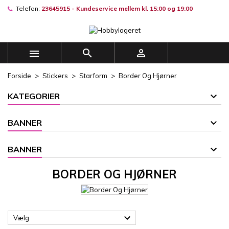
Telefon:
23645915 - Kundeservice mellem kl. 15:00 og 19:00
×
×
×
×
Mine ønskelister
((modalTitle))
((title))
Log ind
((confirmMessage))
Du skal være logget på for at gemme produkter på din
((label))



ønskeliste.
add_circle_outline
Opret en ny liste
Forside
Stickers
Starform
Border Og Hjørner
((cancelText))
((modalDeleteText))
((cancelText))
((loginText))
KATEGORIER
((cancelText))
((createText))
BANNER
BANNER
BORDER OG HJØRNER

Vælg