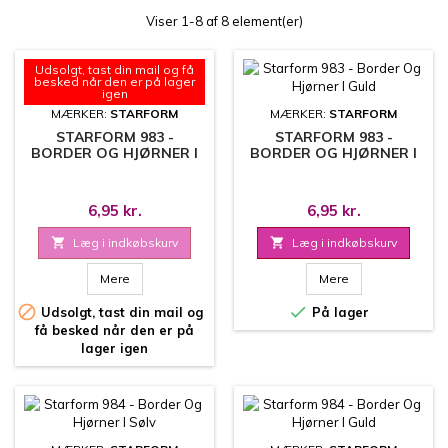
Viser 1-8 af 8 element(er)
Udsolgt, tast din mail og få
besked når den er på lager
igen
MÆRKER:
STARFORM
MÆRKER:
STARFORM
STARFORM 983 -
STARFORM 983 -
BORDER OG HJØRNER I
BORDER OG HJØRNER I
SILVER
GULD
6,95 kr.
6,95 kr.

Læg i indkøbskurv

Læg i indkøbskurv
Mere
Mere


Udsolgt, tast din mail og
På lager
få besked når den er på
lager igen