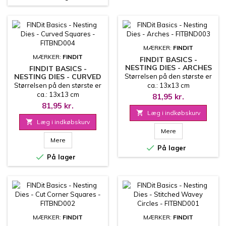
MÆRKER:
FINDIT
MÆRKER:
FINDIT
FINDIT BASICS -
NESTING DIES - ARCHES
FINDIT BASICS -
- FITBND003
NESTING DIES - CURVED
Størrelsen på den største er
SQUARES - FITBND004
Størrelsen på den største er
ca.: 13x13 cm
ca.: 13x13 cm
81,95 kr.
81,95 kr.

Læg i indkøbskurv

Læg i indkøbskurv
Mere
Mere

På lager

På lager
MÆRKER:
FINDIT
MÆRKER:
FINDIT