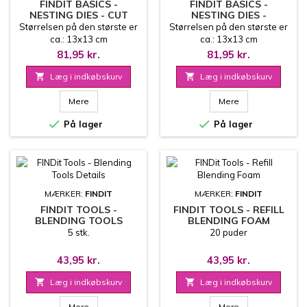
FINDIT BASICS -
FINDIT BASICS -
NESTING DIES - CUT
NESTING DIES -
CORNER SQUARES -
STITCHED WAVEY
Størrelsen på den største er
Størrelsen på den største er
FITBND002
CIRCLES - FITBND001
ca.: 13x13 cm
ca.: 13x13 cm
81,95 kr.
81,95 kr.

Læg i indkøbskurv

Læg i indkøbskurv
Mere
Mere


På lager
På lager
MÆRKER:
FINDIT
MÆRKER:
FINDIT
FINDIT TOOLS -
FINDIT TOOLS - REFILL
BLENDING TOOLS
BLENDING FOAM
DETAILS
5 stk.
20 puder
43,95 kr.
43,95 kr.

Læg i indkøbskurv

Læg i indkøbskurv
Mere
Mere