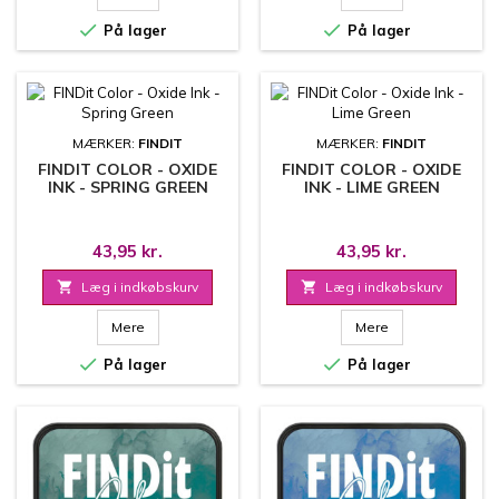


På lager
På lager
MÆRKER:
FINDIT
MÆRKER:
FINDIT
FINDIT COLOR - OXIDE
FINDIT COLOR - OXIDE
INK - SPRING GREEN
INK - LIME GREEN
43,95 kr.
43,95 kr.

Læg i indkøbskurv

Læg i indkøbskurv
Mere
Mere


På lager
På lager