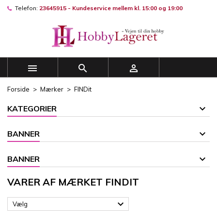
Telefon:
23645915 - Kundeservice mellem kl. 15:00 og 19:00
×
×
×
×
Mine ønskelister
((modalTitle))
((title))
Log ind
((confirmMessage))
Du skal være logget på for at gemme produkter på din
((label))
ønskeliste.
add_circle_outline
Opret en ny liste



((cancelText))
((modalDeleteText))
((cancelText))
((loginText))
Forside
Mærker
FINDit
((cancelText))
((createText))
KATEGORIER
BANNER
BANNER
VARER AF MÆRKET FINDIT

Vælg