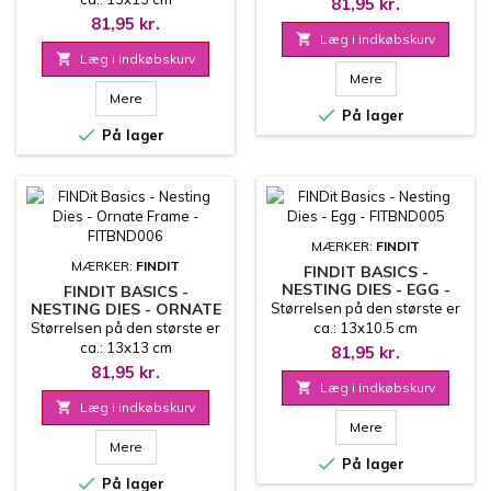
81,95 kr.
81,95 kr.

Læg i indkøbskurv

Læg i indkøbskurv
Mere
Mere

På lager

På lager
MÆRKER:
FINDIT
MÆRKER:
FINDIT
FINDIT BASICS -
NESTING DIES - EGG -
FINDIT BASICS -
FITBND005
NESTING DIES - ORNATE
Størrelsen på den største er
FRAME - FITBND006
Størrelsen på den største er
ca.: 13x10.5 cm
ca.: 13x13 cm
81,95 kr.
81,95 kr.

Læg i indkøbskurv

Læg i indkøbskurv
Mere
Mere

På lager

På lager