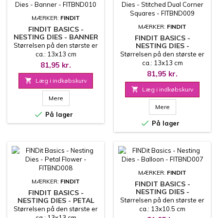
MÆRKER:
FINDIT
MÆRKER:
FINDIT
FINDIT BASICS -
NESTING DIES - BANNER
FINDIT BASICS -
- FITBND010
Størrelsen på den største er
NESTING DIES -
STITCHED DUAL CORNER
ca.: 13x13 cm
Størrelsen på den største er
SQUARES - FITBND009
ca.: 13x13 cm
81,95 kr.
81,95 kr.

Læg i indkøbskurv

Læg i indkøbskurv
Mere
Mere

På lager

På lager
MÆRKER:
FINDIT
MÆRKER:
FINDIT
FINDIT BASICS -
NESTING DIES -
FINDIT BASICS -
BALLOON - FITBND007
NESTING DIES - PETAL
Størrelsen på den største er
FLOWER - FITBND008
Størrelsen på den største er
ca.: 13x10.5 cm
ca.: 13x13 cm