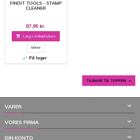
FINDIT TOOLS - STAMP
CLEANER
87,95 kr.

Læg i indkøbskurv
Mere

På lager
TILBAGE TIL TOPPEN


VARER

VORES FIRMA

DIN KONTO