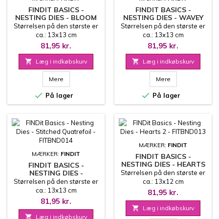
FINDIT BASICS -
FINDIT BASICS -
NESTING DIES - BLOOM
NESTING DIES - WAVEY
FLOWER - FITBND016
SQUARES - FITBND015
Størrelsen på den største er
Størrelsen på den største er
ca.: 13x13 cm
ca.: 13x13 cm
81,95 kr.
81,95 kr.

Læg i indkøbskurv

Læg i indkøbskurv
Mere
Mere


På lager
På lager
MÆRKER:
FINDIT
MÆRKER:
FINDIT
FINDIT BASICS -
NESTING DIES - HEARTS
FINDIT BASICS -
2 - FITBND013
NESTING DIES -
Størrelsen på den største er
STITCHED QUATREFOIL -
Størrelsen på den største er
ca.: 13x12 cm
FITBND014
ca.: 13x13 cm
81,95 kr.
81,95 kr.

Læg i indkøbskurv

Læg i indkøbskurv