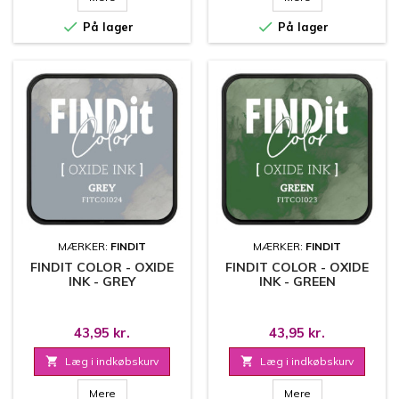


På lager
På lager
MÆRKER:
FINDIT
MÆRKER:
FINDIT
FINDIT COLOR - OXIDE
FINDIT COLOR - OXIDE
INK - GREY
INK - GREEN
43,95 kr.
43,95 kr.

Læg i indkøbskurv

Læg i indkøbskurv
Mere
Mere