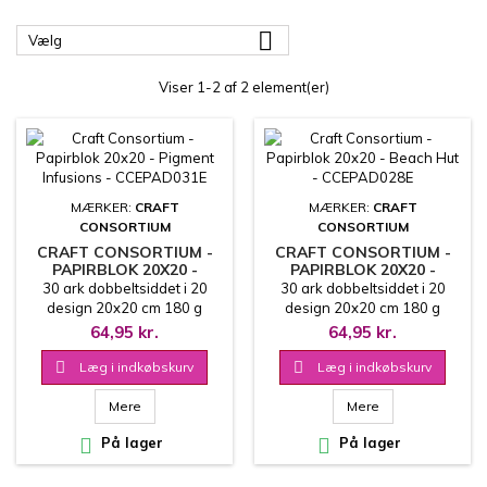

Vælg
Viser 1-2 af 2 element(er)
MÆRKER:
CRAFT
MÆRKER:
CRAFT
CONSORTIUM
CONSORTIUM
CRAFT CONSORTIUM -
CRAFT CONSORTIUM -
PAPIRBLOK 20X20 -
PAPIRBLOK 20X20 -
PIGMENT INFUSIONS -
BEACH HUT -
30 ark dobbeltsiddet i 20
30 ark dobbeltsiddet i 20
CCEPAD031E
CCEPAD028E
design 20x20 cm 180 g
design 20x20 cm 180 g
64,95 kr.
64,95 kr.

Læg i indkøbskurv

Læg i indkøbskurv
Mere
Mere

På lager

På lager