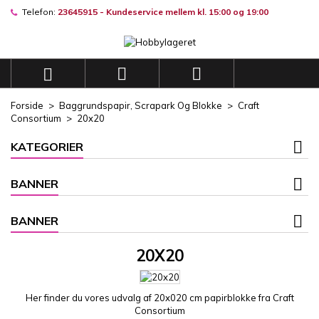
Telefon:
23645915 - Kundeservice mellem kl. 15:00 og 19:00
×
×
×
×
Mine ønskelister
((modalTitle))
((title))
Log ind
((confirmMessage))
Du skal være logget på for at gemme produkter på din
((label))



ønskeliste.
add_circle_outli
Opret en ny liste
Forside
Baggrundspapir, Scrapark Og Blokke
Craft
((cancelText))
((modalDeleteText))
Consortium
20x20
((cancelText))
((loginText))
((cancelText))
((createText))
KATEGORIER
BANNER
BANNER
20X20
Her finder du vores udvalg af 20x020 cm papirblokke fra Craft
Consortium