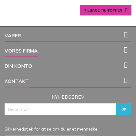

TILBAGE TIL TOPPEN

VARER

VORES FIRMA

DIN KONTO

KONTAKT
NYHEDSBREV
Sikkerhedstjek for at se om du er et menneske