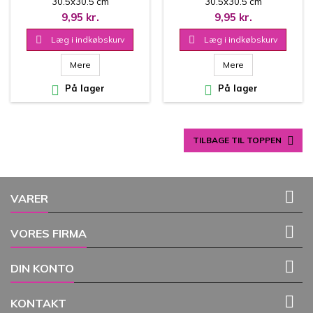
30.5x30.5 cm
30.5x30.5 cm
9,95 kr.
9,95 kr.

Læg i indkøbskurv

Læg i indkøbskurv
Mere
Mere

På lager

På lager

TILBAGE TIL TOPPEN

VARER

VORES FIRMA

DIN KONTO

KONTAKT