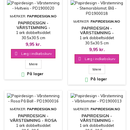
MÆRKER:
PAPIRDESIGN.NO
MÆRKER:
PAPIRDESIGN.NO
PAPIRDESIGN -
VÅRSTEMNING -
PAPIRDESIGN -
HVITVEIS - PD1900020
1 ark dobbeltsiddet
VÅRSTEMNING -
STEMORSBLOMST, BLÅ -
30.5x30.5 cm
1 ark dobbeltsiddet
PD1900018
30.5x30.5 cm
9,95 kr.
9,95 kr.

Læg i indkøbskurv

Læg i indkøbskurv
Mere
Mere

På lager

På lager
MÆRKER:
PAPIRDESIGN.NO
MÆRKER:
PAPIRDESIGN.NO
PAPIRDESIGN -
PAPIRDESIGN -
VÅRSTEMNING - ROSA
VÅRSTEMNING -
PÅ BALL - PD1900016
VÅRBLOMSTER -
1 ark dobbeltsiddet
1 ark dobbeltsiddet
PD1900013