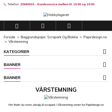
Telefon:
23645915 - Kundeservice mellem kl. 15:00 og 19:00
×
×
×
×
Mine ønskelister
((modalTitle))
((title))
Log ind
((confirmMessage))
Du skal være logget på for at gemme produkter på din
((label))



ønskeliste.
add_circle_outli
Opret en ny liste
Forside
Baggrundspapir, Scrapark Og Blokke
Papirdesign.no
((cancelText))
((modalDeleteText))
Vårstemning
((cancelText))
((loginText))
((cancelText))
((createText))
KATEGORIER
BANNER
BANNER
VÅRSTEMNING
Her finder du vores udvalg af scrapark i Vårstemning
serien fra Papirdesign.no