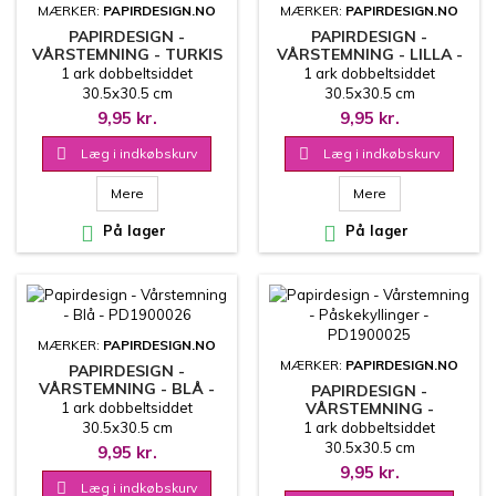
MÆRKER:
PAPIRDESIGN.NO
MÆRKER:
PAPIRDESIGN.NO
PAPIRDESIGN -
PAPIRDESIGN -
VÅRSTEMNING - TURKIS
VÅRSTEMNING - LILLA -
- PD1900028
PD1900027
1 ark dobbeltsiddet
1 ark dobbeltsiddet
30.5x30.5 cm
30.5x30.5 cm
9,95 kr.
9,95 kr.

Læg i indkøbskurv

Læg i indkøbskurv
Mere
Mere

På lager

På lager
MÆRKER:
PAPIRDESIGN.NO
MÆRKER:
PAPIRDESIGN.NO
PAPIRDESIGN -
VÅRSTEMNING - BLÅ -
PAPIRDESIGN -
PD1900026
1 ark dobbeltsiddet
VÅRSTEMNING -
PÅSKEKYLLINGER -
30.5x30.5 cm
1 ark dobbeltsiddet
PD1900025
30.5x30.5 cm
9,95 kr.
9,95 kr.

Læg i indkøbskurv