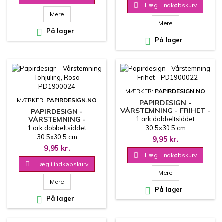

Læg i indkøbskurv
Mere
Mere

På lager

På lager
MÆRKER:
PAPIRDESIGN.NO
MÆRKER:
PAPIRDESIGN.NO
PAPIRDESIGN -
VÅRSTEMNING - FRIHET -
PAPIRDESIGN -
PD1900022
VÅRSTEMNING -
1 ark dobbeltsiddet
TOHJULING, ROSA -
1 ark dobbeltsiddet
30.5x30.5 cm
PD1900024
30.5x30.5 cm
9,95 kr.
9,95 kr.

Læg i indkøbskurv

Læg i indkøbskurv
Mere
Mere

På lager

På lager