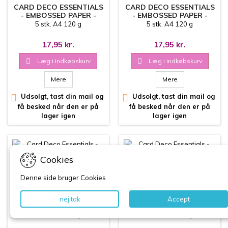
CARD DECO ESSENTIALS
CARD DECO ESSENTIALS
- EMBOSSED PAPER -
- EMBOSSED PAPER -
BLOOMING ELEGANCE -
FLORAL WHISPERS -
5 stk. A4 120 g
5 stk. A4 120 g
SAND
SAND
17,95 kr.
17,95 kr.

Læg i indkøbskurv

Læg i indkøbskurv
Mere
Mere

Udsolgt, tast din mail og

Udsolgt, tast din mail og
få besked når den er på
få besked når den er på
lager igen
lager igen
Cookies
MÆRKER:
CARD DECO
MÆRKER:
CARD DECO
Denne side bruger Cookies
ESSENTIALS
ESSENTIALS
CARD DECO ESSENTIALS
CARD DECO ESSENTIALS
nej tak
Accept
- EMBOSSED PAPER -
- EMBOSSED PAPER -
GRACEFUL VINES - SAND
ELEGANT SCROLL -
5 stk. A4 120 g
5 stk. A4 120 g
SAND