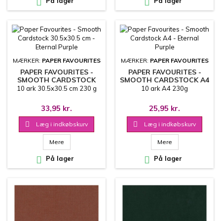

På lager

På lager
MÆRKER:
PAPER FAVOURITES
MÆRKER:
PAPER FAVOURITES
PAPER FAVOURITES -
PAPER FAVOURITES -
SMOOTH CARDSTOCK
SMOOTH CARDSTOCK A4
30.5X30.5 CM - ETERNAL
- ETERNAL PURPLE
10 ark 30.5x30.5 cm 230 g
10 ark A4 230g
PURPLE
33,95 kr.
25,95 kr.

Læg i indkøbskurv

Læg i indkøbskurv
Mere
Mere

På lager

På lager