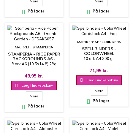
Mere
Mere

På lager

På lager
MÆRKER:
SPELLBINDERS
MÆRKER:
STAMPERIA
SPELLBINDERS -
COLORWHEEL
STAMPERIA - RICE PAPER
CARDSTOCK A4 - FOG
BACKGROUNDS A6 -
10 ark A4 300 gr.
ORIENTAL GARDEN -
8 ark A6 (10.5x14.8) 28g
DFSAK6057
71,95 kr.
48,95 kr.

Læg i indkøbskurv

Læg i indkøbskurv
Mere
Mere

På lager

På lager