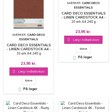
MÆRKER:
CARD DECO
ESSENTIALS
CARD DECO ESSENTIALS
- LINEN CARDSTOCK A4 -
FOREST GREEN
10 ark A4 240 g
23,95 kr.
MÆRKER:
CARD DECO
ESSENTIALS

Læg i indkøbskurv
CARD DECO ESSENTIALS
- LINEN CARDSTOCK A4 -
Mere
RUSTY BROWN
10 ark A4 240 g

På lager
23,95 kr.

Læg i indkøbskurv
Mere

På lager