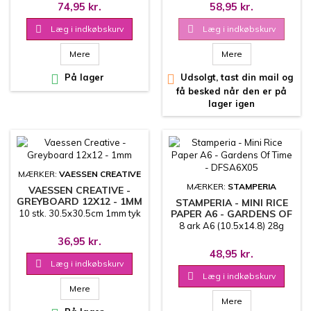
74,95 kr.
58,95 kr.

Læg i indkøbskurv

Læg i indkøbskurv
Mere
Mere

På lager

Udsolgt, tast din mail og
få besked når den er på
lager igen
MÆRKER:
VAESSEN CREATIVE
MÆRKER:
STAMPERIA
VAESSEN CREATIVE -
GREYBOARD 12X12 - 1MM
STAMPERIA - MINI RICE
10 stk. 30.5x30.5cm 1mm tyk
PAPER A6 - GARDENS OF
TIME - DFSA6X05
8 ark A6 (10.5x14.8) 28g
36,95 kr.
48,95 kr.

Læg i indkøbskurv

Læg i indkøbskurv
Mere
Mere