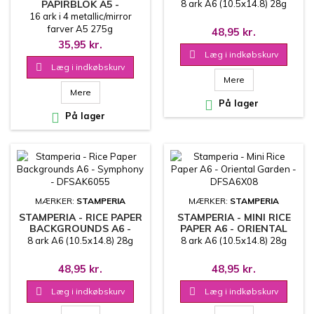
DFSA6X07
PAPIRBLOK A5 -
8 ark A6 (10.5x14.8) 28g
CHRISTMAS ELEGANCE -
16 ark i 4 metallic/mirror
METALLICS - PK9225
farver A5 275g
48,95 kr.
35,95 kr.

Læg i indkøbskurv

Læg i indkøbskurv
Mere
Mere

På lager

På lager
MÆRKER:
STAMPERIA
MÆRKER:
STAMPERIA
STAMPERIA - RICE PAPER
STAMPERIA - MINI RICE
BACKGROUNDS A6 -
PAPER A6 - ORIENTAL
SYMPHONY - DFSAK6055
GARDEN - DFSA6X08
8 ark A6 (10.5x14.8) 28g
8 ark A6 (10.5x14.8) 28g
48,95 kr.
48,95 kr.

Læg i indkøbskurv

Læg i indkøbskurv