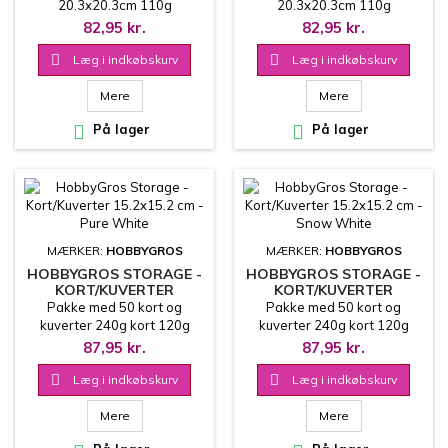
CC-VELPAD8-HP
VELPAD8-PP
20.3x20.3cm 110g
20.3x20.3cm 110g
82,95 kr.
82,95 kr.

Læg i indkøbskurv

Læg i indkøbskurv
Mere
Mere

På lager

På lager
MÆRKER:
HOBBYGROS
MÆRKER:
HOBBYGROS
HOBBYGROS STORAGE -
HOBBYGROS STORAGE -
KORT/KUVERTER
KORT/KUVERTER
15.2X15.2 CM - PURE
15.2X15.2 CM - SNOW
Pakke med 50 kort og
Pakke med 50 kort og
WHITE
WHITE
kuverter 240g kort 120g
kuverter 240g kort 120g
kuvert
kuvert
87,95 kr.
87,95 kr.

Læg i indkøbskurv

Læg i indkøbskurv
Mere
Mere