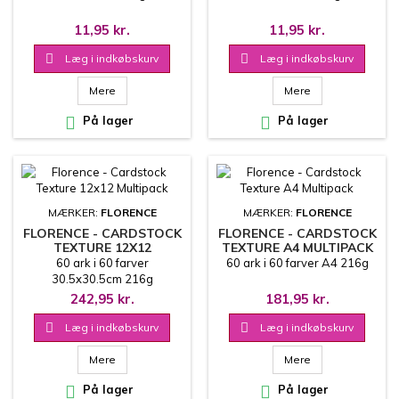
11,95 kr.
11,95 kr.

Læg i indkøbskurv

Læg i indkøbskurv
Mere
Mere

På lager

På lager
MÆRKER:
FLORENCE
MÆRKER:
FLORENCE
FLORENCE - CARDSTOCK
FLORENCE - CARDSTOCK
TEXTURE 12X12
TEXTURE A4 MULTIPACK
MULTIPACK
60 ark i 60 farver
60 ark i 60 farver A4 216g
30.5x30.5cm 216g
242,95 kr.
181,95 kr.

Læg i indkøbskurv

Læg i indkøbskurv
Mere
Mere

På lager

På lager