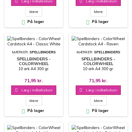

Læg i indkøbskurv

Læg i indkøbskurv
Mere
Mere

På lager

På lager
MÆRKER:
SPELLBINDERS
MÆRKER:
SPELLBINDERS
SPELLBINDERS -
SPELLBINDERS -
COLORWHEEL
COLORWHEEL
CARDSTOCK A4 -
CARDSTOCK A4 - RAVEN
10 ark A4 300 gr.
10 ark A4 300 gr.
CLASSIC WHITE
71,95 kr.
71,95 kr.

Læg i indkøbskurv

Læg i indkøbskurv
Mere
Mere

På lager

På lager