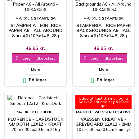
MÆRKER:
STAMPERIA
MÆRKER:
STAMPERIA
STAMPERIA - MINI RICE
STAMPERIA - RICE PAPER
PAPER A6 - ALL AROUND
BACKGROUNDS A6 - ALL
- DFSA6X06
AROUND - DFSAK6054
8 ark A6 (10.5x14.8) 28g
8 ark A6 (10.5x14.8) 28g
48,95 kr.
48,95 kr.

Læg i indkøbskurv

Læg i indkøbskurv
Mere
Mere

På lager

På lager
Udsolgt, tast din mail og få
besked når den er på lager
igen
MÆRKER:
FLORENCE
MÆRKER:
VAESSEN CREATIVE
FLORENCE - CARDSTOCK
VAESSEN CREATIVE -
SMOOTH 12X12 - KRAFT
GREYBOARD 12X12 - 2MM
DARK
20 ark 30.5x30.5cm 216g
10 stk. 30.5x30.5cm 2mm tyk