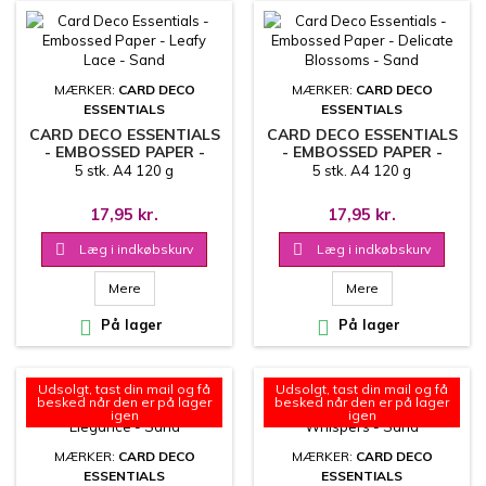
MÆRKER:
CARD DECO
MÆRKER:
CARD DECO
ESSENTIALS
ESSENTIALS
CARD DECO ESSENTIALS
CARD DECO ESSENTIALS
- EMBOSSED PAPER -
- EMBOSSED PAPER -
LEAFY LACE - SAND
DELICATE BLOSSOMS -
5 stk. A4 120 g
5 stk. A4 120 g
SAND
17,95 kr.
17,95 kr.

Læg i indkøbskurv

Læg i indkøbskurv
Mere
Mere

På lager

På lager
Udsolgt, tast din mail og få
Udsolgt, tast din mail og få
besked når den er på lager
besked når den er på lager
igen
igen
MÆRKER:
CARD DECO
MÆRKER:
CARD DECO
ESSENTIALS
ESSENTIALS