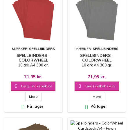
MÆRKER:
SPELLBINDERS
MÆRKER:
SPELLBINDERS
SPELLBINDERS -
SPELLBINDERS -
COLORWHEEL
COLORWHEEL
CARDSTOCK A4 -
CARDSTOCK A4 -
10 ark A4 300 gr.
10 ark A4 300 gr.
POMEGRANATE
ANCHOR
71,95 kr.
71,95 kr.

Læg i indkøbskurv

Læg i indkøbskurv
Mere
Mere

På lager

På lager