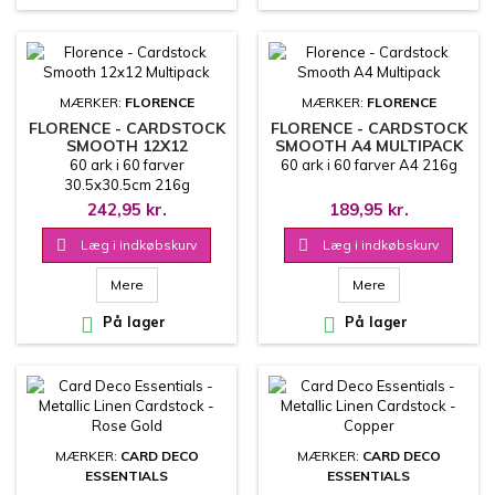
MÆRKER:
FLORENCE
MÆRKER:
FLORENCE
FLORENCE - CARDSTOCK
FLORENCE - CARDSTOCK
SMOOTH 12X12
SMOOTH A4 MULTIPACK
MULTIPACK
60 ark i 60 farver
60 ark i 60 farver A4 216g
30.5x30.5cm 216g
242,95 kr.
189,95 kr.

Læg i indkøbskurv

Læg i indkøbskurv
Mere
Mere

På lager

På lager
MÆRKER:
CARD DECO
MÆRKER:
CARD DECO
ESSENTIALS
ESSENTIALS