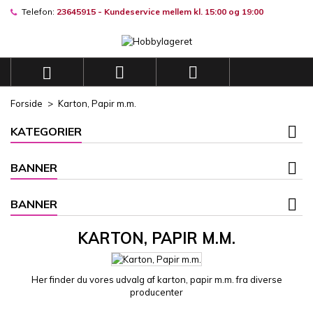
Telefon:
23645915 - Kundeservice mellem kl. 15:00 og 19:00
×
×
×
×
Mine ønskelister
((modalTitle))
((title))
Log ind
((confirmMessage))
Du skal være logget på for at gemme produkter på din
((label))



ønskeliste.
add_circle_outli
Opret en ny liste
Forside
Karton, Papir m.m.
((cancelText))
((modalDeleteText))
((cancelText))
((loginText))
KATEGORIER
((cancelText))
((createText))
BANNER
BANNER
KARTON, PAPIR M.M.
Her finder du vores udvalg af karton, papir m.m. fra diverse
producenter