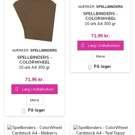
MÆRKER:
SPELLBINDERS
SPELLBINDERS -
COLORWHEEL
CARDSTOCK A4 - FAWN
10 ark A4 300 gr.
71,95 kr.

Læg i indkøbskurv
MÆRKER:
SPELLBINDERS
Mere
SPELLBINDERS -
COLORWHEEL

På lager
CARDSTOCK A4 -
10 ark A4 300 gr.
TRUFFLE
71,95 kr.

Læg i indkøbskurv
Mere

På lager