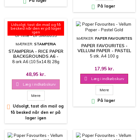

På lager

På lager
Udsolgt, tast din mail og få
besked når den er på lager
igen
MÆRKER:
PAPER FAVOURITES
MÆRKER:
STAMPERIA
PAPER FAVOURITES -
VELLUM PAPER - PASTEL
STAMPERIA - RICE PAPER
GOLD
BACKGROUNDS A6 -
5 stk. A4 100 g
GARDENS OF TIME -
8 ark A6 (10.5x14.8) 28g
DFSAK6053
17,95 kr.
48,95 kr.

Læg i indkøbskurv

Læg i indkøbskurv
Mere
Mere

På lager

Udsolgt, tast din mail og
få besked når den er på
lager igen