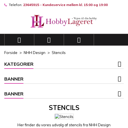
Telefon:
23645915 - Kundeservice mellem kl. 15:00 og 19:00
×
×
×
×
Mine ønskelister
((modalTitle))
((title))
Log ind
((confirmMessage))
Du skal være logget på for at gemme produkter på din
((label))
ønskeliste.
add_circle_outli
Opret en ny liste



((cancelText))
((modalDeleteText))
((cancelText))
((loginText))
Forside
NHH Design
Stencils
((cancelText))
((createText))
KATEGORIER
BANNER
BANNER
STENCILS
Her finder du vores udvalg af stencils fra NHH Design