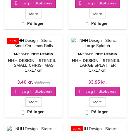

Læg i indkøbskurv

Læg i indkøbskurv
Mere
Mere

På lager

På lager
-90%
MÆRKER:
NHH DESIGN
MÆRKER:
NHH DESIGN
NHH DESIGN - STENCIL -
NHH DESIGN - STENCIL -
SMALL CHRISTMAS
LARGE SPLATTER
BALLS
17x17 cm
17x17 cm
3,40 kr.
33,95 kr.
33,95 kr.

Læg i indkøbskurv

Læg i indkøbskurv
Mere
Mere

På lager

På lager
-80%