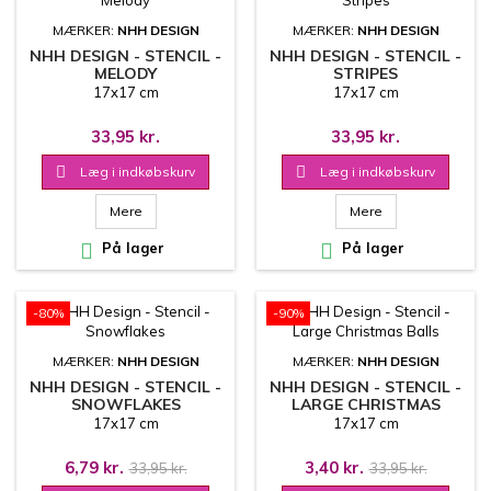
MÆRKER:
NHH DESIGN
MÆRKER:
NHH DESIGN
NHH DESIGN - STENCIL -
NHH DESIGN - STENCIL -
MELODY
STRIPES
17x17 cm
17x17 cm
33,95 kr.
33,95 kr.

Læg i indkøbskurv

Læg i indkøbskurv
Mere
Mere

På lager

På lager
-80%
-90%
MÆRKER:
NHH DESIGN
MÆRKER:
NHH DESIGN
NHH DESIGN - STENCIL -
NHH DESIGN - STENCIL -
SNOWFLAKES
LARGE CHRISTMAS
BALLS
17x17 cm
17x17 cm
6,79 kr.
3,40 kr.
33,95 kr.
33,95 kr.