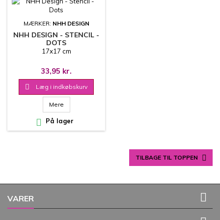
MÆRKER:
NHH DESIGN
NHH DESIGN - STENCIL -
DOTS
17x17 cm
33,95 kr.

Læg i indkøbskurv
Mere

På lager

TILBAGE TIL TOPPEN

VARER