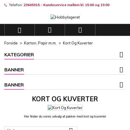
Telefon:
23645915 - Kundeservice mellem kl. 15:00 og 19:00
×
×
×
×
Mine ønskelister
((modalTitle))
((title))
Log ind
((confirmMessage))
Du skal være logget på for at gemme produkter på din
((label))



ønskeliste.
add_circle_outli
Opret en ny liste
Forside
Karton, Papir m.m.
Kort Og Kuverter
((cancelText))
((modalDeleteText))
((cancelText))
((loginText))
KATEGORIER
((cancelText))
((createText))
BANNER
BANNER
KORT OG KUVERTER
Her finder du vores udvalg af pakker med kort og kuverter