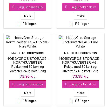

Læg i indkøbskurv

Læg i indkøbskurv
Mere
Mere

På lager

På lager
MÆRKER:
HOBBYGROS
MÆRKER:
HOBBYGROS
HOBBYGROS STORAGE -
HOBBYGROS STORAGE -
KORT/KUVERTER
KORT/KUVERTER A6 -
13.5X13.5 CM - PURE
PURE WHITE
Pakke med 50 kort og
Pakke med 50 kort og
WHITE
kuverter 240g kort 120g
kuverter 240g kort 120g
kuvert
kuvert
73,95 kr.
73,95 kr.

Læg i indkøbskurv

Læg i indkøbskurv
Mere
Mere

På lager

På lager