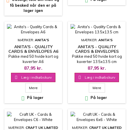


få besked når den er på
lager igen
MÆRKER:
ANITA'S
MÆRKER:
ANITA'S
ANITA'S - QUALITY
ANITA'S - QUALITY
CARDS & ENVELOPES A6
CARDS & ENVELOPES
13.5X13.5 CM
Pakke med 50 hvide kort og
Pakke med 50 hvide kort og
kuverter A6
kuverter 13.5x13.5 cm
87,95 kr.
87,95 kr.

Læg i indkøbskurv

Læg i indkøbskurv
Mere
Mere

På lager

På lager
MÆRKER:
CRAFT UK LIMITED
MÆRKER:
CRAFT UK LIMITED