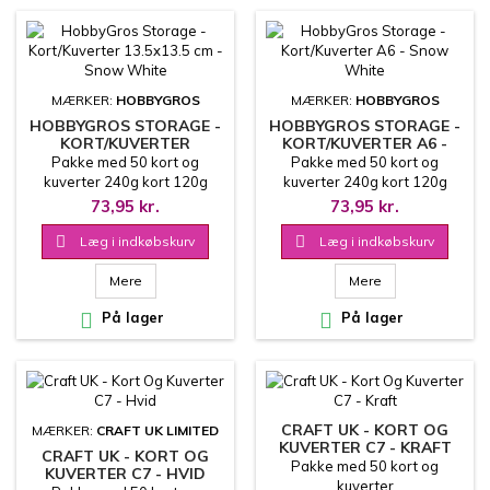
MÆRKER:
HOBBYGROS
MÆRKER:
HOBBYGROS
HOBBYGROS STORAGE -
HOBBYGROS STORAGE -
KORT/KUVERTER
KORT/KUVERTER A6 -
13.5X13.5 CM - SNOW
SNOW WHITE
Pakke med 50 kort og
Pakke med 50 kort og
WHITE
kuverter 240g kort 120g
kuverter 240g kort 120g
kuvert
kuvert
73,95 kr.
73,95 kr.

Læg i indkøbskurv

Læg i indkøbskurv
Mere
Mere

På lager

På lager
CRAFT UK - KORT OG
MÆRKER:
CRAFT UK LIMITED
KUVERTER C7 - KRAFT
CRAFT UK - KORT OG
Pakke med 50 kort og
KUVERTER C7 - HVID
kuverter