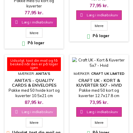
Pakke med 50 kort og
77,95 kr.
kuverter
77,95 kr.

Læg i indkøbskurv

Læg i indkøbskurv
Mere
Mere

På lager

På lager
Udsolgt, tast din mail og få
besked når den er på lager
igen
MÆRKER:
ANITA'S
MÆRKER:
CRAFT UK LIMITED
ANITA'S - QUALITY
CRAFT UK - KORT &
CARDS & ENVELOPES
KUVERTER 5X7 - HVID
10.5X21 CM
Pakke med 50 hvide kort og
Pakke med 50 kort og
kuverter 10.5x21 cm
kuverter 12.7x17.8 cm
87,95 kr.
73,95 kr.

Læg i indkøbskurv

Læg i indkøbskurv
Mere
Mere
Udsolgt, tast din mail og
På lager