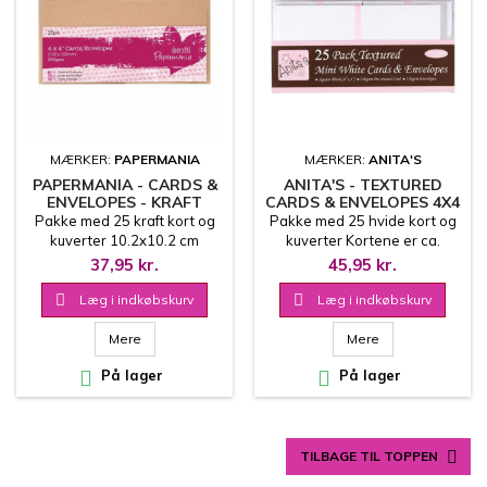
MÆRKER:
PAPERMANIA
MÆRKER:
ANITA'S
PAPERMANIA - CARDS &
ANITA'S - TEXTURED
ENVELOPES - KRAFT
CARDS & ENVELOPES 4X4
Pakke med 25 kraft kort og
Pakke med 25 hvide kort og
kuverter 10.2x10.2 cm
kuverter Kortene er ca.
10.2x10.2 cm Kuverterne er
37,95 kr.
45,95 kr.
ca. 11x11 cm

Læg i indkøbskurv

Læg i indkøbskurv
Mere
Mere

På lager

På lager

TILBAGE TIL TOPPEN