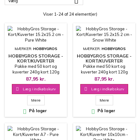

Vælg
Viser 1-24 af 24 element(er)
MÆRKER:
HOBBYGROS
MÆRKER:
HOBBYGROS
HOBBYGROS STORAGE -
HOBBYGROS STORAGE -
KORT/KUVERTER
KORT/KUVERTER
15.2X15.2 CM - PURE
15.2X15.2 CM - SNOW
Pakke med 50 kort og
Pakke med 50 kort og
WHITE
WHITE
kuverter 240g kort 120g
kuverter 240g kort 120g
kuvert
kuvert
87,95 kr.
87,95 kr.

Læg i indkøbskurv

Læg i indkøbskurv
Mere
Mere

På lager

På lager