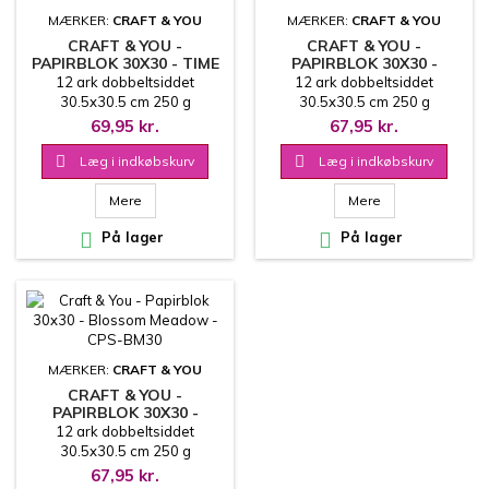
MÆRKER:
CRAFT & YOU
MÆRKER:
CRAFT & YOU
CRAFT & YOU -
CRAFT & YOU -
PAPIRBLOK 30X30 - TIME
PAPIRBLOK 30X30 -
OBSESSION - CPS-TO30
BLOOMING GRUNGE -
12 ark dobbeltsiddet
12 ark dobbeltsiddet
CPS-BG30
30.5x30.5 cm 250 g
30.5x30.5 cm 250 g
69,95 kr.
67,95 kr.

Læg i indkøbskurv

Læg i indkøbskurv
Mere
Mere

På lager

På lager
MÆRKER:
CRAFT & YOU
CRAFT & YOU -
PAPIRBLOK 30X30 -
BLOSSOM MEADOW -
12 ark dobbeltsiddet
CPS-BM30
30.5x30.5 cm 250 g
67,95 kr.