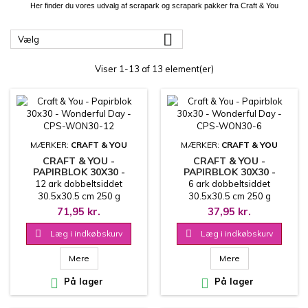
Her finder du vores udvalg af scrapark og scrapark pakker fra Craft & You

Vælg
Viser 1-13 af 13 element(er)
MÆRKER:
CRAFT & YOU
MÆRKER:
CRAFT & YOU
CRAFT & YOU -
CRAFT & YOU -
PAPIRBLOK 30X30 -
PAPIRBLOK 30X30 -
WONDERFUL DAY - CPS-
WONDERFUL DAY - CPS-
12 ark dobbeltsiddet
6 ark dobbeltsiddet
WON30-12
WON30-6
30.5x30.5 cm 250 g
30.5x30.5 cm 250 g
71,95 kr.
37,95 kr.

Læg i indkøbskurv

Læg i indkøbskurv
Mere
Mere

På lager

På lager