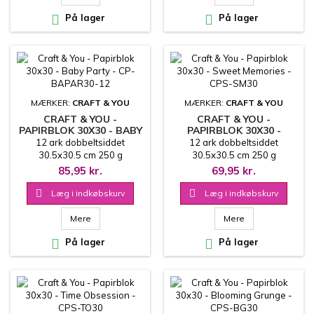

På lager

På lager
MÆRKER:
CRAFT & YOU
MÆRKER:
CRAFT & YOU
CRAFT & YOU -
CRAFT & YOU -
PAPIRBLOK 30X30 - BABY
PAPIRBLOK 30X30 -
PARTY - CP-BAPAR30-12
SWEET MEMORIES - CPS-
12 ark dobbeltsiddet
12 ark dobbeltsiddet
SM30
30.5x30.5 cm 250 g
30.5x30.5 cm 250 g
85,95 kr.
69,95 kr.

Læg i indkøbskurv

Læg i indkøbskurv
Mere
Mere

På lager

På lager