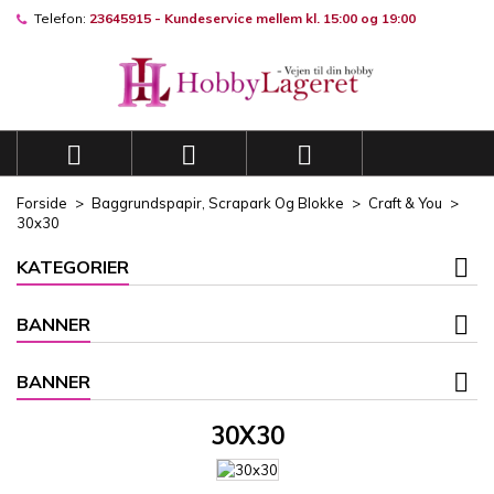
Telefon:
23645915 - Kundeservice mellem kl. 15:00 og 19:00
×
×
×
×
Mine ønskelister
((modalTitle))
((title))
Log ind
((confirmMessage))
Du skal være logget på for at gemme produkter på din
((label))
ønskeliste.
add_circle_outli
Opret en ny liste



((cancelText))
((modalDeleteText))
((cancelText))
((loginText))
Forside
Baggrundspapir, Scrapark Og Blokke
Craft & You
((cancelText))
((createText))
30x30
KATEGORIER
BANNER
BANNER
30X30