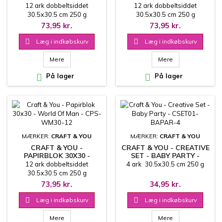
MYSTERIOUS WINTER -
BOHO BABY - CPS-BH30-
12 ark dobbeltsiddet
12 ark dobbeltsiddet
CPS-MWI30-12
12
30.5x30.5 cm 250 g
30.5x30.5 cm 250 g
73,95 kr.
73,95 kr.

Læg i indkøbskurv

Læg i indkøbskurv
Mere
Mere

På lager

På lager
MÆRKER:
CRAFT & YOU
MÆRKER:
CRAFT & YOU
CRAFT & YOU -
CRAFT & YOU - CREATIVE
PAPIRBLOK 30X30 -
SET - BABY PARTY -
WORLD OF MAN - CPS-
CSET01-BAPAR-4
12 ark dobbeltsiddet
4 ark 30.5x30.5 cm 250 g
WM30-12
30.5x30.5 cm 250 g
73,95 kr.
34,95 kr.

Læg i indkøbskurv

Læg i indkøbskurv
Mere
Mere