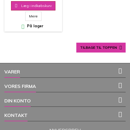

Læg i indkøbskurv
Mere

På lager

TILBAGE TIL TOPPEN

VARER

VORES FIRMA

DIN KONTO

KONTAKT