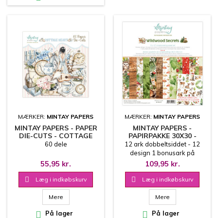
MÆRKER:
MINTAY PAPERS
MÆRKER:
MINTAY PAPERS
MINTAY PAPERS - PAPER
MINTAY PAPERS -
DIE-CUTS - COTTAGE
PAPIRPAKKE 30X30 -
HEART
WILDWOOD SECRETS
60 dele
12 ark dobbeltsiddet - 12
design 1 bonusark på
coverets inderside 30.5x30.5
55,95 kr.
109,95 kr.
cm

Læg i indkøbskurv

Læg i indkøbskurv
Mere
Mere

På lager

På lager