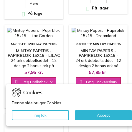
Mere

På lager

På lager
MÆRKER:
MINTAY PAPERS
MÆRKER:
MINTAY PAPERS
MINTAY PAPERS -
MINTAY PAPERS -
PAPIRBLOK 15X15 - LILAC
PAPIRBLOK 15X15 -
GARDEN
DREAMLAND
24 ark dobbeltsiddet - 12
24 ark dobbeltsiddet - 12
design 2 bonus ark på
design 2 bonus ark på
coverets inderside
coverets inderside
57,95 kr.
57,95 kr.
15.2x15.2 cm
15.2x15.2 cm

Læg i indkøbskurv

Læg i indkøbskurv
Cookies
Mere
Mere

På lager

På lager
Denne side bruger Cookies
nej tak
Accept