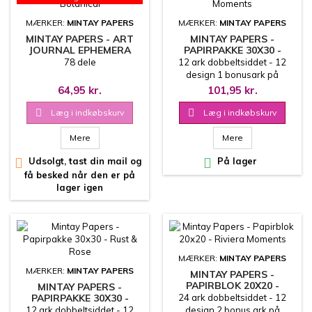
MÆRKER:
MINTAY PAPERS
MÆRKER:
MINTAY PAPERS
MINTAY PAPERS - ART
MINTAY PAPERS -
JOURNAL EPHEMERA
PAPIRPAKKE 30X30 -
PACK - BOTANICAL
RIVIERA MOMENTS
78 dele
12 ark dobbeltsiddet - 12
design 1 bonusark på
coverets inderside 30.5x30.5
64,95 kr.
101,95 kr.
cm

Læg i indkøbskurv

Læg i indkøbskurv
Mere
Mere

Udsolgt, tast din mail og

På lager
få besked når den er på
lager igen
MÆRKER:
MINTAY PAPERS
MÆRKER:
MINTAY PAPERS
MINTAY PAPERS -
PAPIRBLOK 20X20 -
MINTAY PAPERS -
RIVIERA MOMENTS
PAPIRPAKKE 30X30 -
24 ark dobbeltsiddet - 12
RUST & ROSE
12 ark dobbeltsiddet - 12
design 2 bonus ark på