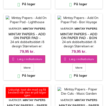

På lager

På lager
MÆRKER:
MINTAY PAPERS
MÆRKER:
MINTAY PAPERS
MINTAY PAPERS - ADD
MINTAY PAPERS - ADD
ON PAPER PAD -
ON PAPER PAD - BON
LIGHTHOUSE
VOYAGE
24 ark dobbeltsiddet i 8
24 ark dobbeltsiddet i 8
design Størrelsen er:
design Størrelsen er:
15.2x20.3 cm 240 g
15.2x20.3 cm 240 g
79,95 kr.
79,95 kr.

Læg i indkøbskurv

Læg i indkøbskurv
Mere
Mere

På lager

På lager
Udsolgt, tast din mail og få
besked når den er på lager
igen
MÆRKER:
MINTAY PAPERS
MÆRKER:
MINTAY PAPERS
MINTAY PAPERS - PAPER
MINTAY PAPERS - PAPER