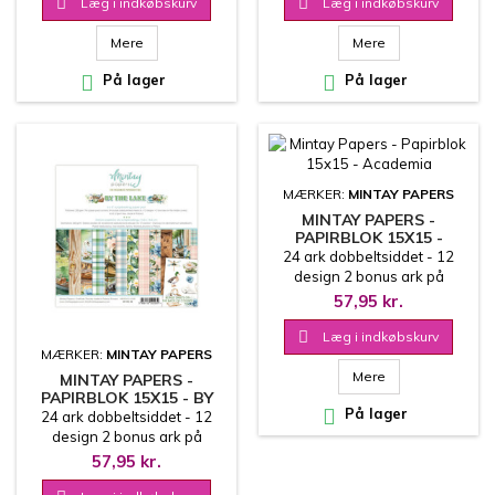

Læg i indkøbskurv

Læg i indkøbskurv
Mere
Mere

På lager

På lager
MÆRKER:
MINTAY PAPERS
MINTAY PAPERS -
PAPIRBLOK 15X15 -
ACADEMIA
24 ark dobbeltsiddet - 12
design 2 bonus ark på
coverets inderside
57,95 kr.
15.2x15.2 cm

Læg i indkøbskurv
MÆRKER:
MINTAY PAPERS
Mere
MINTAY PAPERS -
PAPIRBLOK 15X15 - BY

På lager
THE LAKE
24 ark dobbeltsiddet - 12
design 2 bonus ark på
coverets inderside
57,95 kr.
15.2x15.2 cm