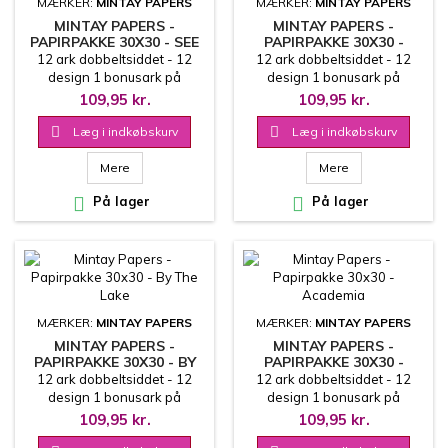
MÆRKER:
MINTAY PAPERS
MÆRKER:
MINTAY PAPERS
MINTAY PAPERS -
MINTAY PAPERS -
PAPIRPAKKE 30X30 - SEE
PAPIRPAKKE 30X30 -
YOU IN PARIS
LULLABY LANE
12 ark dobbeltsiddet - 12
12 ark dobbeltsiddet - 12
design 1 bonusark på
design 1 bonusark på
coverets inderside 30.5x30.5
coverets inderside 30.5x30.5
109,95 kr.
109,95 kr.
cm
cm

Læg i indkøbskurv

Læg i indkøbskurv
Mere
Mere

På lager

På lager
MÆRKER:
MINTAY PAPERS
MÆRKER:
MINTAY PAPERS
MINTAY PAPERS -
MINTAY PAPERS -
PAPIRPAKKE 30X30 - BY
PAPIRPAKKE 30X30 -
THE LAKE
ACADEMIA
12 ark dobbeltsiddet - 12
12 ark dobbeltsiddet - 12
design 1 bonusark på
design 1 bonusark på
coverets inderside 30.5x30.5
coverets inderside 30.5x30.5
109,95 kr.
109,95 kr.
cm
cm