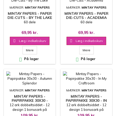
MÆRKER:
MINTAY PAPERS
MÆRKER:
MINTAY PAPERS
MINTAY PAPERS - PAPER
MINTAY PAPERS - PAPER
DIE-CUTS - BY THE LAKE
DIE-CUTS - ACADEMIA
60 dele
60 dele
69,95 kr.
69,95 kr.

Læg i indkøbskurv

Læg i indkøbskurv
Mere
Mere

På lager

På lager
MÆRKER:
MINTAY PAPERS
MÆRKER:
MINTAY PAPERS
MINTAY PAPERS -
MINTAY PAPERS -
PAPIRPAKKE 30X30 -
PAPIRPAKKE 30X30 - IN
AUTUMN SPLENDOR
MY CRAFTROOM
12 ark dobbeltsiddet - 12
12 ark dobbeltsiddet - 12
design 1 bonusark på
design 1 bonusark på
coverets inderside 30.5x30.5
coverets inderside 30.5x30.5
109,95 kr.
109,95 kr.