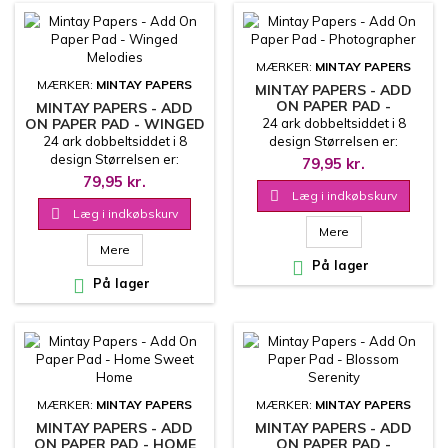
MÆRKER:
MINTAY PAPERS
MÆRKER:
MINTAY PAPERS
MINTAY PAPERS - ADD
ON PAPER PAD -
MINTAY PAPERS - ADD
PHOTOGRAPHER
ON PAPER PAD - WINGED
24 ark dobbeltsiddet i 8
MELODIES
24 ark dobbeltsiddet i 8
design Størrelsen er:
design Størrelsen er:
15.2x20.3 cm 240 g
79,95 kr.
15.2x20.3 cm 240 g
79,95 kr.

Læg i indkøbskurv

Læg i indkøbskurv
Mere
Mere

På lager

På lager
MÆRKER:
MINTAY PAPERS
MÆRKER:
MINTAY PAPERS
MINTAY PAPERS - ADD
MINTAY PAPERS - ADD
ON PAPER PAD - HOME
ON PAPER PAD -