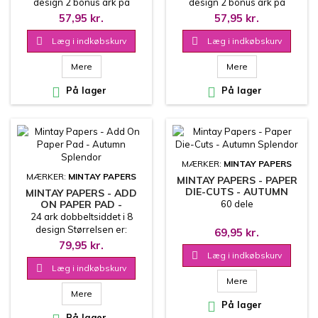
design 2 bonus ark på
design 2 bonus ark på
coverets inderside
coverets inderside
57,95 kr.
57,95 kr.
15.2x15.2 cm
15.2x15.2 cm

Læg i indkøbskurv

Læg i indkøbskurv
Mere
Mere

På lager

På lager
MÆRKER:
MINTAY PAPERS
MÆRKER:
MINTAY PAPERS
MINTAY PAPERS - PAPER
DIE-CUTS - AUTUMN
MINTAY PAPERS - ADD
SPLENDOR
ON PAPER PAD -
60 dele
AUTUMN SPLENDOR
24 ark dobbeltsiddet i 8
design Størrelsen er:
69,95 kr.
15.2x20.3 cm 240 g
79,95 kr.

Læg i indkøbskurv

Læg i indkøbskurv
Mere
Mere

På lager
På lager