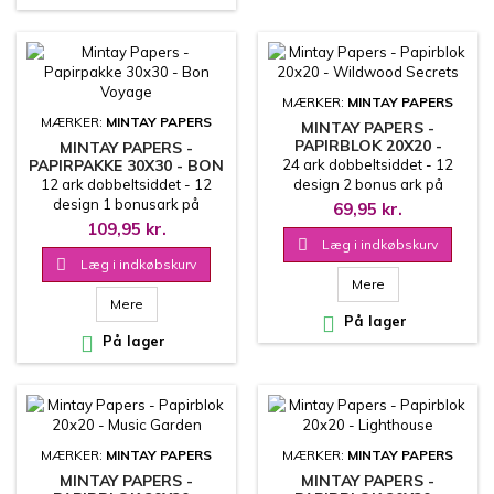
MÆRKER:
MINTAY PAPERS
MÆRKER:
MINTAY PAPERS
MINTAY PAPERS -
PAPIRBLOK 20X20 -
MINTAY PAPERS -
WILDWOOD SECRETS
PAPIRPAKKE 30X30 - BON
24 ark dobbeltsiddet - 12
VOYAGE
12 ark dobbeltsiddet - 12
design 2 bonus ark på
design 1 bonusark på
coverets inderside
69,95 kr.
coverets inderside 30.5x30.5
20.3x20.3 cm
109,95 kr.
cm

Læg i indkøbskurv

Læg i indkøbskurv
Mere
Mere

På lager

På lager
MÆRKER:
MINTAY PAPERS
MÆRKER:
MINTAY PAPERS
MINTAY PAPERS -
MINTAY PAPERS -