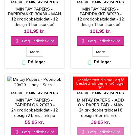
MÆRKER:
MINTAY PAPERS
MÆRKER:
MINTAY PAPERS
MINTAY PAPERS -
MINTAY PAPERS -
PAPIRPAKKE 30X30 - MAN
PAPIRPAKKE 30X30 -
CAVE
LADY'S SECRET
12 ark dobbeltsiddet - 12
12 ark dobbeltsiddet - 12
design 1 bonusark på
design 1 bonusark på
coverets inderside 30.5x30.5
coverets inderside 30.5x30.5
101,95 kr.
101,95 kr.
cm
cm

Læg i indkøbskurv

Læg i indkøbskurv
Mere
Mere

På lager

På lager
Udsolgt, tast din mail og få
besked når den er på lager
igen
MÆRKER:
MINTAY PAPERS
MÆRKER:
MINTAY PAPERS
MINTAY PAPERS -
MINTAY PAPERS - ADD
PAPIRBLOK 20X20 -
ON PAPER PAD - MAN
LADY'S SECRET
CAVE
24 ark dobbeltsiddet - 12
24 ark dobbeltsiddet i 8
design 2 bonus ark på
design Størrelsen er:
coverets inderside
15.2x20.3 cm 240 g
55,95 kr.
39,95 kr.
20.3x20.3 cm

Læg i indkøbskurv

Læg i indkøbskurv