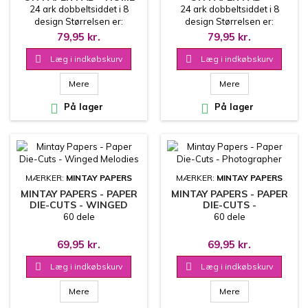
SWEET HOME
BLOSSOM SERENITY
24 ark dobbeltsiddet i 8
24 ark dobbeltsiddet i 8
design Størrelsen er:
design Størrelsen er:
15.2x20.3 cm 240 g
15.2x20.3 cm 240 g
79,95 kr.
79,95 kr.

Læg i indkøbskurv

Læg i indkøbskurv
Mere
Mere

På lager

På lager
MÆRKER:
MINTAY PAPERS
MÆRKER:
MINTAY PAPERS
MINTAY PAPERS - PAPER
MINTAY PAPERS - PAPER
DIE-CUTS - WINGED
DIE-CUTS -
MELODIES
PHOTOGRAPHER
60 dele
60 dele
69,95 kr.
69,95 kr.

Læg i indkøbskurv

Læg i indkøbskurv
Mere
Mere