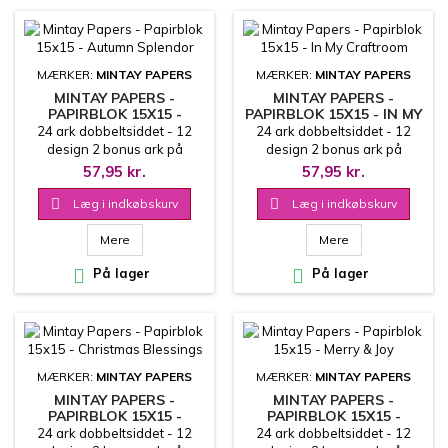
MÆRKER:
MINTAY PAPERS
MÆRKER:
MINTAY PAPERS
MINTAY PAPERS -
MINTAY PAPERS -
PAPIRBLOK 15X15 -
PAPIRBLOK 15X15 - IN MY
AUTUMN SPLENDOR
CRAFTROOM
24 ark dobbeltsiddet - 12
24 ark dobbeltsiddet - 12
design 2 bonus ark på
design 2 bonus ark på
coverets inderside
coverets inderside
57,95 kr.
57,95 kr.
15.2x15.2 cm
15.2x15.2 cm

Læg i indkøbskurv

Læg i indkøbskurv
Mere
Mere

På lager

På lager
MÆRKER:
MINTAY PAPERS
MÆRKER:
MINTAY PAPERS
MINTAY PAPERS -
MINTAY PAPERS -
PAPIRBLOK 15X15 -
PAPIRBLOK 15X15 -
CHRISTMAS BLESSINGS
MERRY & JOY
24 ark dobbeltsiddet - 12
24 ark dobbeltsiddet - 12