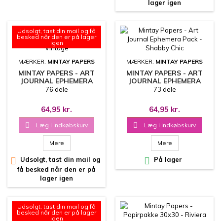
lager igen
Udsolgt, tast din mail og få
besked når den er på lager
igen
MÆRKER:
MINTAY PAPERS
MÆRKER:
MINTAY PAPERS
MINTAY PAPERS - ART
MINTAY PAPERS - ART
JOURNAL EPHEMERA
JOURNAL EPHEMERA
PACK - VINTAGE
PACK - SHABBY CHIC
76 dele
73 dele
64,95 kr.
64,95 kr.

Læg i indkøbskurv

Læg i indkøbskurv
Mere
Mere

Udsolgt, tast din mail og

På lager
få besked når den er på
lager igen
Udsolgt, tast din mail og få
besked når den er på lager
igen