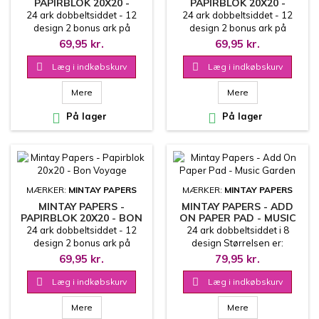
PAPIRBLOK 20X20 -
PAPIRBLOK 20X20 -
MUSIC GARDEN
LIGHTHOUSE
24 ark dobbeltsiddet - 12
24 ark dobbeltsiddet - 12
design 2 bonus ark på
design 2 bonus ark på
coverets inderside
coverets inderside
69,95 kr.
69,95 kr.
20.3x20.3 cm
20.3x20.3 cm

Læg i indkøbskurv

Læg i indkøbskurv
Mere
Mere

På lager

På lager
MÆRKER:
MINTAY PAPERS
MÆRKER:
MINTAY PAPERS
MINTAY PAPERS -
MINTAY PAPERS - ADD
PAPIRBLOK 20X20 - BON
ON PAPER PAD - MUSIC
VOYAGE
GARDEN
24 ark dobbeltsiddet - 12
24 ark dobbeltsiddet i 8
design 2 bonus ark på
design Størrelsen er:
coverets inderside
15.2x20.3 cm 240 g
69,95 kr.
79,95 kr.
20.3x20.3 cm

Læg i indkøbskurv

Læg i indkøbskurv
Mere
Mere