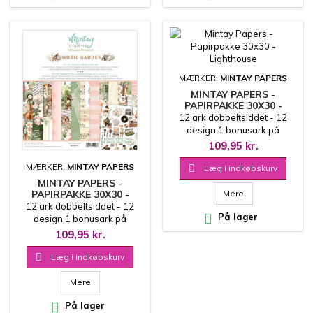
MÆRKER:
MINTAY PAPERS
MINTAY PAPERS -
PAPIRPAKKE 30X30 -
LIGHTHOUSE
12 ark dobbeltsiddet - 12
design 1 bonusark på
coverets inderside 30.5x30.5
109,95 kr.
cm
MÆRKER:
MINTAY PAPERS

Læg i indkøbskurv
MINTAY PAPERS -
PAPIRPAKKE 30X30 -
Mere
MUSIC GARDEN
12 ark dobbeltsiddet - 12

På lager
design 1 bonusark på
coverets inderside 30.5x30.5
109,95 kr.
cm

Læg i indkøbskurv
Mere

På lager