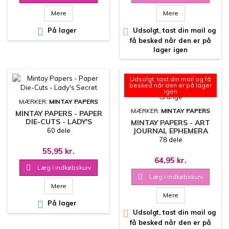
Mere
Mere

På lager

Udsolgt, tast din mail og
få besked når den er på
lager igen
Udsolgt, tast din mail og få
besked når den er på lager
igen
MÆRKER:
MINTAY PAPERS
MÆRKER:
MINTAY PAPERS
MINTAY PAPERS - PAPER
DIE-CUTS - LADY'S
MINTAY PAPERS - ART
SECRET
60 dele
JOURNAL EPHEMERA
PACK - GRUNGE
78 dele
55,95 kr.
64,95 kr.

Læg i indkøbskurv

Læg i indkøbskurv
Mere
Mere

På lager

Udsolgt, tast din mail og
få besked når den er på