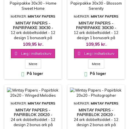
MÆRKER:
MINTAY PAPERS
MÆRKER:
MINTAY PAPERS
MINTAY PAPERS -
MINTAY PAPERS -
PAPIRPAKKE 30X30 -
PAPIRPAKKE 30X30 -
HOME SWEET HOME
BLOSSOM SERENITY
12 ark dobbeltsiddet - 12
12 ark dobbeltsiddet - 12
design 1 bonusark på
design 1 bonusark på
coverets inderside 30.5x30.5
coverets inderside 30.5x30.5
109,95 kr.
109,95 kr.
cm
cm

Læg i indkøbskurv

Læg i indkøbskurv
Mere
Mere

På lager

På lager
MÆRKER:
MINTAY PAPERS
MÆRKER:
MINTAY PAPERS
MINTAY PAPERS -
MINTAY PAPERS -
PAPIRBLOK 20X20 -
PAPIRBLOK 20X20 -
WINGED MELODIES
PHOTOGRAPHER
24 ark dobbeltsiddet - 12
24 ark dobbeltsiddet - 12
design 2 bonus ark på
design 2 bonus ark på