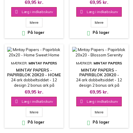
coverets inderside
coverets inderside
69,95 kr.
69,95 kr.
20.3x20.3 cm
20.3x20.3 cm

Læg i indkøbskurv

Læg i indkøbskurv
Mere
Mere

På lager

På lager
MÆRKER:
MINTAY PAPERS
MÆRKER:
MINTAY PAPERS
MINTAY PAPERS -
MINTAY PAPERS -
PAPIRBLOK 20X20 - HOME
PAPIRBLOK 20X20 -
SWEET HOME
BLOSSOM SERENITY
24 ark dobbeltsiddet - 12
24 ark dobbeltsiddet - 12
design 2 bonus ark på
design 2 bonus ark på
coverets inderside
coverets inderside
69,95 kr.
69,95 kr.
20.3x20.3 cm
20.3x20.3 cm

Læg i indkøbskurv

Læg i indkøbskurv
Mere
Mere

På lager

På lager