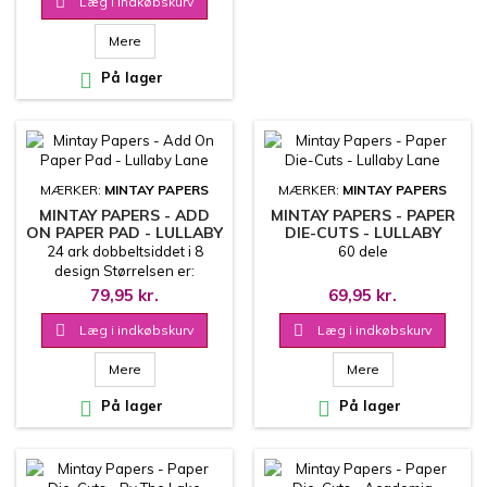

Læg i indkøbskurv
Mere

På lager
MÆRKER:
MINTAY PAPERS
MÆRKER:
MINTAY PAPERS
MINTAY PAPERS - ADD
MINTAY PAPERS - PAPER
ON PAPER PAD - LULLABY
DIE-CUTS - LULLABY
LANE
LANE
24 ark dobbeltsiddet i 8
60 dele
design Størrelsen er:
15.2x20.3 cm 240 g
79,95 kr.
69,95 kr.

Læg i indkøbskurv

Læg i indkøbskurv
Mere
Mere

På lager

På lager