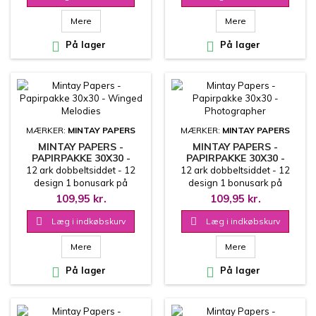
Mere
Mere

På lager

På lager
MÆRKER:
MINTAY PAPERS
MÆRKER:
MINTAY PAPERS
MINTAY PAPERS -
MINTAY PAPERS -
PAPIRPAKKE 30X30 -
PAPIRPAKKE 30X30 -
WINGED MELODIES
PHOTOGRAPHER
12 ark dobbeltsiddet - 12
12 ark dobbeltsiddet - 12
design 1 bonusark på
design 1 bonusark på
coverets inderside 30.5x30.5
coverets inderside 30.5x30.5
109,95 kr.
109,95 kr.
cm
cm

Læg i indkøbskurv

Læg i indkøbskurv
Mere
Mere

På lager

På lager