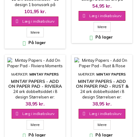
design 1 bonusark på
coverets inderside
54,95 kr.
coverets inderside 30.5x30.5
20.3x20.3 cm
101,95 kr.
cm

Læg i indkøbskurv

Læg i indkøbskurv
Mere
Mere

På lager

På lager
MÆRKER:
MINTAY PAPERS
MÆRKER:
MINTAY PAPERS
MINTAY PAPERS - ADD
MINTAY PAPERS - ADD
ON PAPER PAD - RIVIERA
ON PAPER PAD - RUST &
MOMENTS
ROSE
24 ark dobbeltsiddet i 8
24 ark dobbeltsiddet i 8
design Størrelsen er:
design Størrelsen er:
15.2x20.3 cm 240 g
15.2x20.3 cm 240 g
38,95 kr.
38,95 kr.

Læg i indkøbskurv

Læg i indkøbskurv
Mere
Mere

På lager

På lager