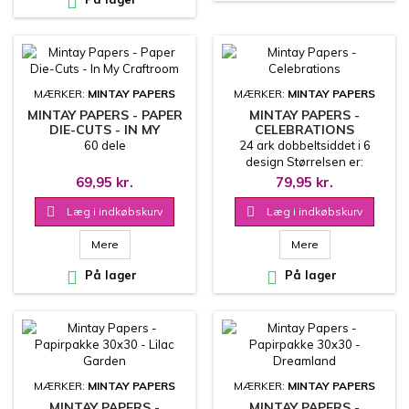

MÆRKER:
MINTAY PAPERS
MÆRKER:
MINTAY PAPERS
MINTAY PAPERS - PAPER
MINTAY PAPERS -
DIE-CUTS - IN MY
CELEBRATIONS
CRAFTROOM
60 dele
24 ark dobbeltsiddet i 6
design Størrelsen er:
15.2x20.3 cm 240 g
69,95 kr.
79,95 kr.

Læg i indkøbskurv

Læg i indkøbskurv
Mere
Mere

På lager

På lager
MÆRKER:
MINTAY PAPERS
MÆRKER:
MINTAY PAPERS
MINTAY PAPERS -
MINTAY PAPERS -