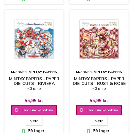
MÆRKER:
MINTAY PAPERS
MÆRKER:
MINTAY PAPERS
MINTAY PAPERS - PAPER
MINTAY PAPERS - PAPER
DIE-CUTS - RIVIERA
DIE-CUTS - RUST & ROSE
MOMENTS
60 dele
60 dele
55,95 kr.
55,95 kr.

Læg i indkøbskurv

Læg i indkøbskurv
Mere
Mere

På lager

På lager