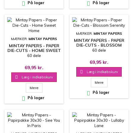

På lager

På lager
MÆRKER:
MINTAY PAPERS
MÆRKER:
MINTAY PAPERS
MINTAY PAPERS - PAPER
DIE-CUTS - BLOSSOM
MINTAY PAPERS - PAPER
SERENITY
DIE-CUTS - HOME SWEET
60 dele
HOME
60 dele
69,95 kr.
69,95 kr.

Læg i indkøbskurv

Læg i indkøbskurv
Mere
Mere

På lager

På lager