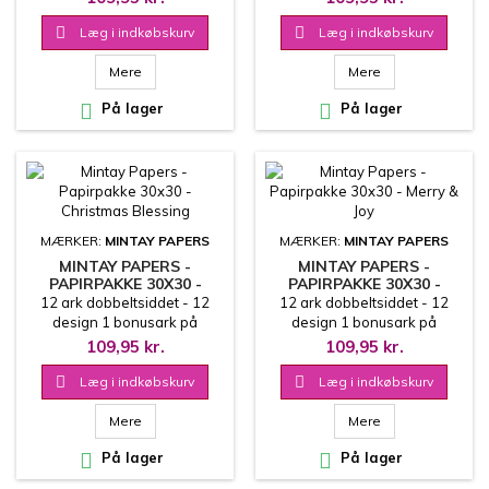
cm
cm

Læg i indkøbskurv

Læg i indkøbskurv
Mere
Mere

På lager

På lager
MÆRKER:
MINTAY PAPERS
MÆRKER:
MINTAY PAPERS
MINTAY PAPERS -
MINTAY PAPERS -
PAPIRPAKKE 30X30 -
PAPIRPAKKE 30X30 -
CHRISTMAS BLESSING
MERRY & JOY
12 ark dobbeltsiddet - 12
12 ark dobbeltsiddet - 12
design 1 bonusark på
design 1 bonusark på
coverets inderside 30.5x30.5
coverets inderside 30.5x30.5
109,95 kr.
109,95 kr.
cm
cm

Læg i indkøbskurv

Læg i indkøbskurv
Mere
Mere

På lager

På lager