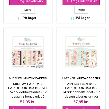

Læg i indkøbskurv

Læg i indkøbskurv
Mere
Mere

På lager

På lager
MÆRKER:
MINTAY PAPERS
MÆRKER:
MINTAY PAPERS
MINTAY PAPERS -
MINTAY PAPERS -
PAPIRBLOK 15X15 - SEE
PAPIRBLOK 15X15 -
YOU IN PARIS
LULLABY LANE
24 ark dobbeltsiddet - 12
24 ark dobbeltsiddet - 12
design 2 bonus ark på
design 2 bonus ark på
coverets inderside
coverets inderside
57,95 kr.
57,95 kr.
15.2x15.2 cm
15.2x15.2 cm