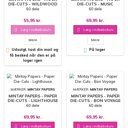
DIE-CUTS - WILDWOOD
DIE-CUTS - MUSIC
SECRETS
GARDEN
60 dele
60 dele
55,95 kr.
69,95 kr.

Læg i indkøbskurv

Læg i indkøbskurv
Mere
Mere

Udsolgt, tast din mail og

På lager
få besked når den er på
lager igen
MÆRKER:
MINTAY PAPERS
MÆRKER:
MINTAY PAPERS
MINTAY PAPERS - PAPER
MINTAY PAPERS - PAPER
DIE-CUTS - LIGHTHOUSE
DIE-CUTS - BON VOYAGE
60 dele
60 dele
69,95 kr.
69,95 kr.

Læg i indkøbskurv

Læg i indkøbskurv