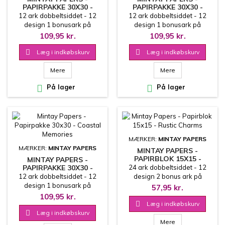
PAPIRPAKKE 30X30 -
PAPIRPAKKE 30X30 -
LILAC GARDEN
DREAMLAND
12 ark dobbeltsiddet - 12
12 ark dobbeltsiddet - 12
design 1 bonusark på
design 1 bonusark på
coverets inderside 30.5x30.5
coverets inderside 30.5x30.5
109,95 kr.
109,95 kr.
cm
cm

Læg i indkøbskurv

Læg i indkøbskurv
Mere
Mere

På lager

På lager
MÆRKER:
MINTAY PAPERS
MÆRKER:
MINTAY PAPERS
MINTAY PAPERS -
PAPIRBLOK 15X15 -
MINTAY PAPERS -
RUSTIC CHARMS
PAPIRPAKKE 30X30 -
24 ark dobbeltsiddet - 12
COASTAL MEMORIES
12 ark dobbeltsiddet - 12
design 2 bonus ark på
design 1 bonusark på
coverets inderside
57,95 kr.
coverets inderside 30.5x30.5
15.2x15.2 cm
109,95 kr.
cm

Læg i indkøbskurv

Læg i indkøbskurv
Mere