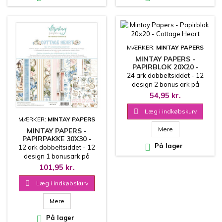
MÆRKER:
MINTAY PAPERS
MINTAY PAPERS -
PAPIRBLOK 20X20 -
COTTAGE HEART
24 ark dobbeltsiddet - 12
design 2 bonus ark på
coverets inderside
54,95 kr.
20.3x20.3 cm

Læg i indkøbskurv
MÆRKER:
MINTAY PAPERS
Mere
MINTAY PAPERS -
PAPIRPAKKE 30X30 -

På lager
COTTAGE HEART
12 ark dobbeltsiddet - 12
design 1 bonusark på
coverets inderside 30.5x30.5
101,95 kr.
cm

Læg i indkøbskurv
Mere

På lager