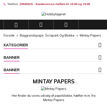
Telefon:
23645915 - Kundeservice mellem kl. 15:00 og 19:00
×
×
×
×
Mine ønskelister
((modalTitle))
((title))
Log ind
((confirmMessage))
Du skal være logget på for at gemme produkter på din
((label))



ønskeliste.
add_circle_outli
Opret en ny liste
Forside
Baggrundspapir, Scrapark Og Blokke
Mintay Papers
((cancelText))
((modalDeleteText))
((cancelText))
((loginText))
KATEGORIER
((cancelText))
((createText))
BANNER
BANNER
MINTAY PAPERS
Her finder du vores udvalg af papirblokke, hæfter m.m. fra
Mintay Papers