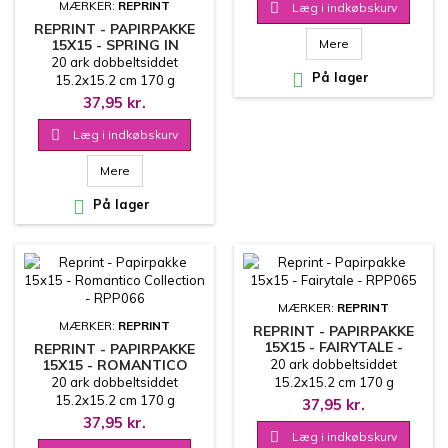
MÆRKER:
REPRINT

Læg i indkøbskurv
REPRINT - PAPIRPAKKE
15X15 - SPRING IN
Mere
TUSCANY - RPP068
20 ark dobbeltsiddet

På lager
15.2x15.2 cm 170 g
37,95 kr.

Læg i indkøbskurv
Mere

På lager
MÆRKER:
REPRINT
MÆRKER:
REPRINT
REPRINT - PAPIRPAKKE
15X15 - FAIRYTALE -
REPRINT - PAPIRPAKKE
RPP065
15X15 - ROMANTICO
20 ark dobbeltsiddet
COLLECTION - RPP066
20 ark dobbeltsiddet
15.2x15.2 cm 170 g
15.2x15.2 cm 170 g
37,95 kr.
37,95 kr.

Læg i indkøbskurv