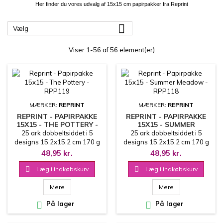
Her finder du vores udvalg af 15x15 cm papirpakker fra Reprint

Vælg
Viser 1-56 af 56 element(er)
MÆRKER:
REPRINT
MÆRKER:
REPRINT
REPRINT - PAPIRPAKKE
REPRINT - PAPIRPAKKE
15X15 - THE POTTERY -
15X15 - SUMMER
RPP119
MEADOW - RPP118
25 ark dobbeltsiddet i 5
25 ark dobbeltsiddet i 5
designs 15.2x15.2 cm 170 g
designs 15.2x15.2 cm 170 g
48,95 kr.
48,95 kr.

Læg i indkøbskurv

Læg i indkøbskurv
Mere
Mere

På lager

På lager