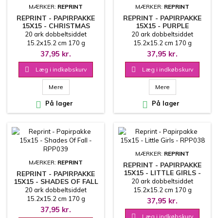
MÆRKER:
REPRINT
MÆRKER:
REPRINT
REPRINT - PAPIRPAKKE
REPRINT - PAPIRPAKKE
15X15 - CHRISTMAS
15X15 - PURPLE
BOUQUET - RPP041
EPHEMERA - RPP040
20 ark dobbeltsiddet
20 ark dobbeltsiddet
15.2x15.2 cm 170 g
15.2x15.2 cm 170 g
37,95 kr.
37,95 kr.

Læg i indkøbskurv

Læg i indkøbskurv
Mere
Mere

På lager

På lager
MÆRKER:
REPRINT
MÆRKER:
REPRINT
REPRINT - PAPIRPAKKE
15X15 - LITTLE GIRLS -
REPRINT - PAPIRPAKKE
RPP038
15X15 - SHADES OF FALL
20 ark dobbeltsiddet
- RPP039
20 ark dobbeltsiddet
15.2x15.2 cm 170 g
15.2x15.2 cm 170 g
37,95 kr.
37,95 kr.

Læg i indkøbskurv