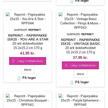

På lager
MÆRKER:
REPRINT
MÆRKER:
REPRINT
REPRINT - PAPIRPAKKE
15X15 - YOU ARE A STAR
REPRINT - PAPIRPAKKE
- RPP044
20 ark dobbeltsiddet
15X15 - VINTAGE BASIC
COLLECTION - FLINGS &
15.2x15.2 cm 170 g
20 ark dobbeltsiddet
MUSIC - RPP043
15.2x15.2 cm 170 g
41,95 kr.
37,95 kr.

Læg i indkøbskurv

Læg i indkøbskurv
Mere
Mere

På lager

På lager