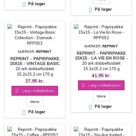

På lager

På lager
MÆRKER:
REPRINT
MÆRKER:
REPRINT
REPRINT - PAPIRPAKKE
15X15 - LA VIE EN ROSE -
REPRINT - PAPIRPAKKE
RPP052
15X15 - VINTAGE BASIC
20 ark dobbeltsiddet
COLLECTION - DAMASK -
20 ark dobbeltsiddet
15.2x15.2 cm 170 g
RPP053
15.2x15.2 cm 170 g
41,95 kr.
37,95 kr.

Læg i indkøbskurv

Læg i indkøbskurv
Mere
Mere

På lager

På lager