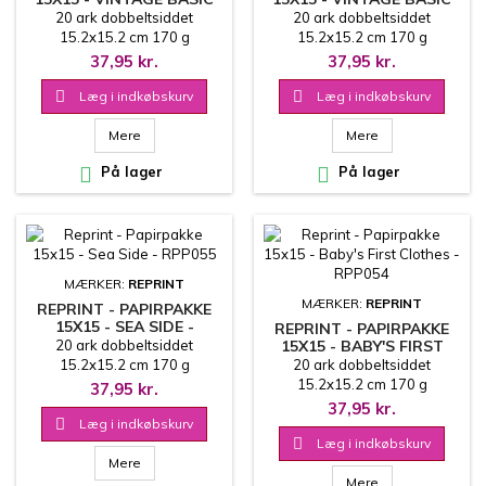
COLLECTION - SUMMER -
COLLECTION - BAROQUE
20 ark dobbeltsiddet
20 ark dobbeltsiddet
RPP058
- RPP056
15.2x15.2 cm 170 g
15.2x15.2 cm 170 g
37,95 kr.
37,95 kr.

Læg i indkøbskurv

Læg i indkøbskurv
Mere
Mere

På lager

På lager
MÆRKER:
REPRINT
MÆRKER:
REPRINT
REPRINT - PAPIRPAKKE
15X15 - SEA SIDE -
REPRINT - PAPIRPAKKE
RPP055
20 ark dobbeltsiddet
15X15 - BABY'S FIRST
CLOTHES - RPP054
15.2x15.2 cm 170 g
20 ark dobbeltsiddet
15.2x15.2 cm 170 g
37,95 kr.
37,95 kr.

Læg i indkøbskurv

Læg i indkøbskurv
Mere
Mere