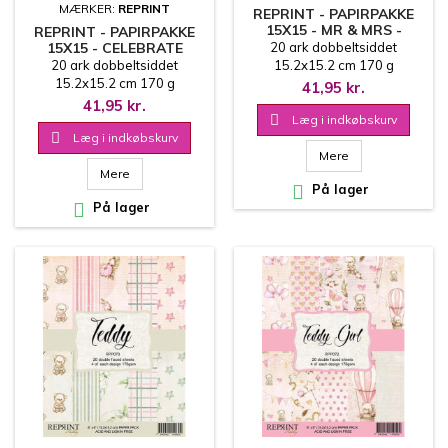
MÆRKER:
REPRINT
REPRINT - PAPIRPAKKE
15X15 - MR & MRS -
REPRINT - PAPIRPAKKE
RPP074
15X15 - CELEBRATE
20 ark dobbeltsiddet
CHRISTMAS - RPP075
20 ark dobbeltsiddet
15.2x15.2 cm 170 g
15.2x15.2 cm 170 g
41,95 kr.
41,95 kr.

Læg i indkøbskurv

Læg i indkøbskurv
Mere
Mere

På lager

På lager