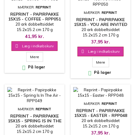
MÆRKER:
REPRINT
MÆRKER:
REPRINT
REPRINT - PAPIRPAKKE
15X15 - COFFEE - RPP051
REPRINT - PAPIRPAKKE
20 ark dobbeltsiddet
15X15 - YOU ARE INVITED
- RPP050
15.2x15.2 cm 170 g
20 ark dobbeltsiddet
15.2x15.2 cm 170 g
41,95 kr.
37,95 kr.

Læg i indkøbskurv

Læg i indkøbskurv
Mere
Mere

På lager

På lager
MÆRKER:
REPRINT
MÆRKER:
REPRINT
REPRINT - PAPIRPAKKE
15X15 - EASTER - RPP048
REPRINT - PAPIRPAKKE
15X15 - SPRING IS IN THE
20 ark dobbeltsiddet
AIR - RPP049
20 ark dobbeltsiddet
15.2x15.2 cm 170 g
15.2x15.2 cm 170 g
37,95 kr.