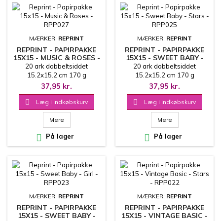
MÆRKER:
REPRINT
MÆRKER:
REPRINT
REPRINT - PAPIRPAKKE
REPRINT - PAPIRPAKKE
15X15 - MUSIC & ROSES -
15X15 - SWEET BABY -
RPP027
STARS - RPP025
20 ark dobbeltsiddet
20 ark dobbeltsiddet
15.2x15.2 cm 170 g
15.2x15.2 cm 170 g
37,95 kr.
37,95 kr.

Læg i indkøbskurv

Læg i indkøbskurv
Mere
Mere

På lager

På lager
MÆRKER:
REPRINT
MÆRKER:
REPRINT
REPRINT - PAPIRPAKKE
REPRINT - PAPIRPAKKE
15X15 - SWEET BABY -
15X15 - VINTAGE BASIC -