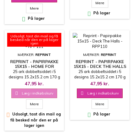
Mere
Mere

På lager

På lager
Udsolgt, tast din mail og få
besked når den er på lager
igen
MÆRKER:
REPRINT
MÆRKER:
REPRINT
REPRINT - PAPIRPAKKE
REPRINT - PAPIRPAKKE
15X15 - HOME FOR
15X15 - DECK THE HALLS
CHRISTMAS - RPP111
- RPP110
25 ark dobbeltsiddet i 5
25 ark dobbeltsiddet i 5
designs 15.2x15.2 cm 170 g
designs 15.2x15.2 cm 170 g
47,95 kr.
47,95 kr.

Læg i indkøbskurv

Læg i indkøbskurv
Mere
Mere

Udsolgt, tast din mail og

På lager
få besked når den er på
lager igen