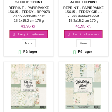
MÆRKER:
REPRINT
MÆRKER:
REPRINT
REPRINT - PAPIRPAKKE
REPRINT - PAPIRPAKKE
15X15 - TEDDY - RPP073
15X15 - TEDDY GIRL -
RPP072
20 ark dobbeltsiddet
20 ark dobbeltsiddet
15.2x15.2 cm 170 g
15.2x15.2 cm 170 g
41,95 kr.
41,95 kr.

Læg i indkøbskurv

Læg i indkøbskurv
Mere
Mere

På lager

På lager