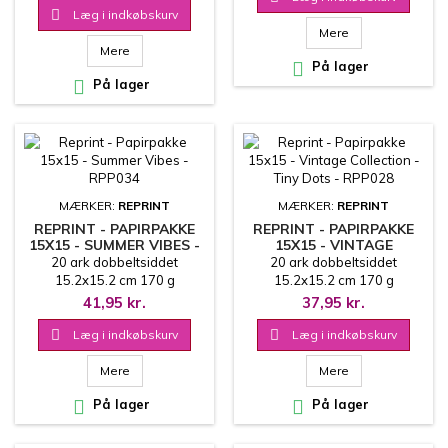

Læg i indkøbskurv
Mere
Mere

På lager

På lager
MÆRKER:
REPRINT
MÆRKER:
REPRINT
REPRINT - PAPIRPAKKE
REPRINT - PAPIRPAKKE
15X15 - SUMMER VIBES -
15X15 - VINTAGE
RPP034
COLLECTION - TINY
20 ark dobbeltsiddet
20 ark dobbeltsiddet
DOTS - RPP028
15.2x15.2 cm 170 g
15.2x15.2 cm 170 g
41,95 kr.
37,95 kr.

Læg i indkøbskurv

Læg i indkøbskurv
Mere
Mere

På lager

På lager