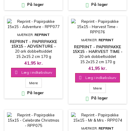

På lager

På lager
MÆRKER:
REPRINT
MÆRKER:
REPRINT
REPRINT - PAPIRPAKKE
15X15 - ADVENTURE -
REPRINT - PAPIRPAKKE
RPP077
20 ark dobbeltsiddet
15X15 - HARVEST TIME -
RPP076
15.2x15.2 cm 170 g
20 ark dobbeltsiddet
15.2x15.2 cm 170 g
41,95 kr.
41,95 kr.

Læg i indkøbskurv

Læg i indkøbskurv
Mere
Mere

På lager

På lager
MÆRKER:
REPRINT