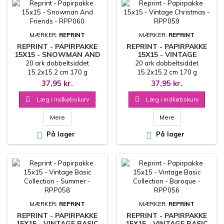
MÆRKER:
REPRINT
MÆRKER:
REPRINT
REPRINT - PAPIRPAKKE
REPRINT - PAPIRPAKKE
15X15 - SNOWMAN AND
15X15 - VINTAGE
FRIENDS - RPP060
CHRISTMAS - RPP059
20 ark dobbeltsiddet
20 ark dobbeltsiddet
15.2x15.2 cm 170 g
15.2x15.2 cm 170 g
37,95 kr.
37,95 kr.

Læg i indkøbskurv

Læg i indkøbskurv
Mere
Mere

På lager

På lager
MÆRKER:
REPRINT
MÆRKER:
REPRINT
REPRINT - PAPIRPAKKE
REPRINT - PAPIRPAKKE
15X15 - VINTAGE BASIC
15X15 - VINTAGE BASIC