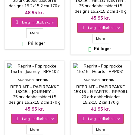
25 ark dobbeltsiddet i 5
15X15 - HELLO EASTER -
RPP103
designs 15.2x15.2 cm 170 g
25 ark dobbeltsiddet i 5
designs 15.2x15.2 cm 170 g
48,95 kr.
45,95 kr.

Læg i indkøbskurv

Læg i indkøbskurv
Mere
Mere

På lager

På lager
MÆRKER:
REPRINT
MÆRKER:
REPRINT
REPRINT - PAPIRPAKKE
REPRINT - PAPIRPAKKE
15X15 - JOURNEY -
15X15 - HEARTS - RPP081
RPP102
25 ark dobbeltsiddet i 5
20 ark dobbeltsiddet
designs 15.2x15.2 cm 170 g
15.2x15.2 cm 170 g
45,95 kr.
41,95 kr.

Læg i indkøbskurv

Læg i indkøbskurv
Mere
Mere