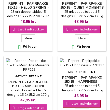
REPRINT - PAPIRPAKKE
REPRINT - PAPIRPAKKE
15X15 - HELLO SPRING -
15X15 - QUIET MOMENTS
RPP115
- RPP114
25 ark dobbeltsiddet i 5
25 ark dobbeltsiddet i 5
designs 15.2x15.2 cm 170 g
designs 15.2x15.2 cm 170 g
48,95 kr.
48,95 kr.

Læg i indkøbskurv

Læg i indkøbskurv
Mere
Mere

På lager

På lager
MÆRKER:
REPRINT
MÆRKER:
REPRINT
REPRINT - PAPIRPAKKE
15X15 - HAPPINESS -
REPRINT - PAPIRPAKKE
RPP112
15X15 - MASCULINE
25 ark dobbeltsiddet i 5
MOMENTS - RPP113
25 ark dobbeltsiddet i 5
designs 15.2x15.2 cm 170 g
designs 15.2x15.2 cm 170 g
48,95 kr.
47,95 kr.

Læg i indkøbskurv

Læg i indkøbskurv