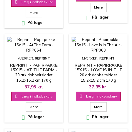

Læg i indkøbskurv
Mere
Mere

På lager

På lager
MÆRKER:
REPRINT
MÆRKER:
REPRINT
REPRINT - PAPIRPAKKE
REPRINT - PAPIRPAKKE
15X15 - AT THE FARM -
15X15 - LOVE IS IN THE
RPP064
AIR - RPP063
20 ark dobbeltsiddet
20 ark dobbeltsiddet
15.2x15.2 cm 170 g
15.2x15.2 cm 170 g
37,95 kr.
37,95 kr.

Læg i indkøbskurv

Læg i indkøbskurv
Mere
Mere

På lager

På lager