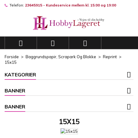
Telefon:
23645915 - Kundeservice mellem kl. 15:00 og 19:00
×
×
×
×
Mine ønskelister
((modalTitle))
((title))
Log ind
((confirmMessage))
Du skal være logget på for at gemme produkter på din
((label))
ønskeliste.
add_circle_outli
Opret en ny liste



((cancelText))
((modalDeleteText))
((cancelText))
((loginText))
Forside
Baggrundspapir, Scrapark Og Blokke
Reprint
((cancelText))
((createText))
15x15
KATEGORIER
BANNER
BANNER
15X15