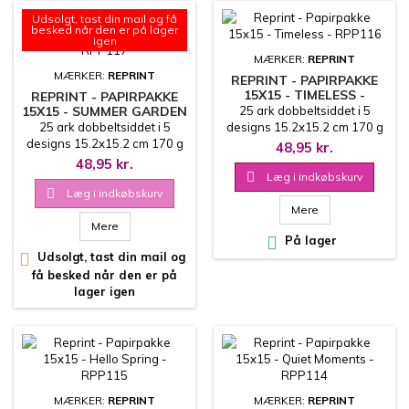
Udsolgt, tast din mail og få
besked når den er på lager
igen
MÆRKER:
REPRINT
MÆRKER:
REPRINT
REPRINT - PAPIRPAKKE
15X15 - TIMELESS -
REPRINT - PAPIRPAKKE
RPP116
15X15 - SUMMER GARDEN
25 ark dobbeltsiddet i 5
- RPP117
25 ark dobbeltsiddet i 5
designs 15.2x15.2 cm 170 g
designs 15.2x15.2 cm 170 g
48,95 kr.
48,95 kr.

Læg i indkøbskurv

Læg i indkøbskurv
Mere
Mere

På lager

Udsolgt, tast din mail og
få besked når den er på
lager igen
MÆRKER:
REPRINT
MÆRKER:
REPRINT