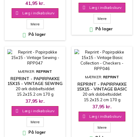
41,95 kr.

Læg i indkøbskurv

Læg i indkøbskurv
Mere
Mere

På lager

På lager
MÆRKER:
REPRINT
MÆRKER:
REPRINT
REPRINT - PAPIRPAKKE
15X15 - VINTAGE SEWING
REPRINT - PAPIRPAKKE
- RPP047
20 ark dobbeltsiddet
15X15 - VINTAGE BASIC
COLLECTION -
15.2x15.2 cm 170 g
20 ark dobbeltsiddet
CHECKERS - RPP046
15.2x15.2 cm 170 g
37,95 kr.
37,95 kr.

Læg i indkøbskurv

Læg i indkøbskurv
Mere
Mere

På lager