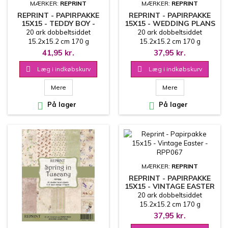
MÆRKER:
REPRINT
MÆRKER:
REPRINT
REPRINT - PAPIRPAKKE
REPRINT - PAPIRPAKKE
15X15 - TEDDY BOY -
15X15 - WEDDING PLANS
RPP071
- RPP070
20 ark dobbeltsiddet
20 ark dobbeltsiddet
15.2x15.2 cm 170 g
15.2x15.2 cm 170 g
41,95 kr.
37,95 kr.

Læg i indkøbskurv

Læg i indkøbskurv
Mere
Mere

På lager

På lager
MÆRKER:
REPRINT
REPRINT - PAPIRPAKKE
15X15 - VINTAGE EASTER
- RPP067
20 ark dobbeltsiddet
15.2x15.2 cm 170 g
37,95 kr.