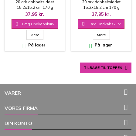
GIRL - RPP023
STARS - RPP022
20 ark dobbeltsiddet
20 ark dobbeltsiddet
15.2x15.2 cm 170 g
15.2x15.2 cm 170 g
37,95 kr.
37,95 kr.

Læg i indkøbskurv

Læg i indkøbskurv
Mere
Mere

På lager

På lager

TILBAGE TIL TOPPEN

VARER

VORES FIRMA

DIN KONTO