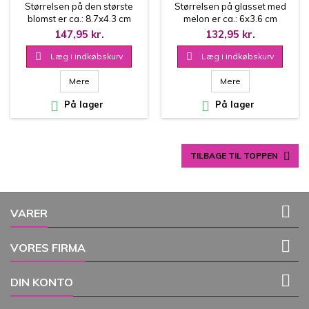
SERA, SERA
YOUR GREENS
Størrelsen på den største
Størrelsen på glasset med
blomst er ca.: 8.7x4.3 cm
melon er ca.: 6x3.6 cm
Passer til die nr. F-145D
Passer til die nr. T-110D
147,95 kr.
132,95 kr.

Læg i indkøbskurv

Læg i indkøbskurv
Mere
Mere

På lager

På lager

TILBAGE TIL TOPPEN

VARER

VORES FIRMA

DIN KONTO