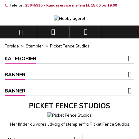
Telefon:
23645915 - Kundeservice mellem kl. 15:00 og 19:00
×
×
×
×
Mine ønskelister
((modalTitle))
((title))
Log ind
((confirmMessage))
Du skal være logget på for at gemme produkter på din
((label))



ønskeliste.
add_circle_outli
Opret en ny liste
Forside
Stempler
Picket Fence Studios
((cancelText))
((modalDeleteText))
((cancelText))
((loginText))
KATEGORIER
((cancelText))
((createText))
BANNER
BANNER
PICKET FENCE STUDIOS
Her finder du vores udvalg af stempler fra Picket Fence Studios