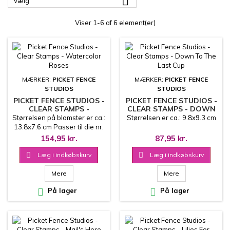

Vælg
Viser 1-6 af 6 element(er)
MÆRKER:
PICKET FENCE
MÆRKER:
PICKET FENCE
STUDIOS
STUDIOS
PICKET FENCE STUDIOS -
PICKET FENCE STUDIOS -
CLEAR STAMPS -
CLEAR STAMPS - DOWN
WATERCOLOR ROSES
TO THE LAST CUP
Størrelsen på blomster er ca.:
Størrelsen er ca.: 9.8x9.3 cm
13.8x7.6 cm Passer til die nr.
F-157D
154,95 kr.
87,95 kr.

Læg i indkøbskurv

Læg i indkøbskurv
Mere
Mere

På lager

På lager