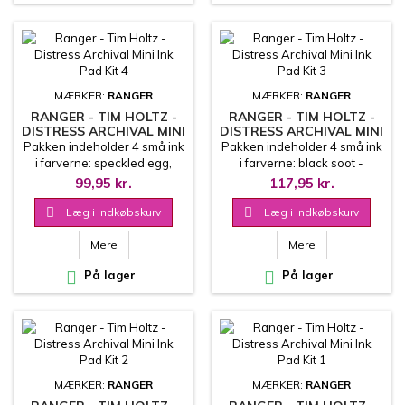
MÆRKER:
RANGER
MÆRKER:
RANGER
RANGER - TIM HOLTZ -
RANGER - TIM HOLTZ -
DISTRESS ARCHIVAL MINI
DISTRESS ARCHIVAL MINI
INK PAD KIT 4
INK PAD KIT 3
Pakken indeholder 4 små ink
Pakken indeholder 4 små ink
i farverne: speckled egg,
i farverne: black soot -
evergreen bough, wild
ground espresso - hickory
99,95 kr.
117,95 kr.
honey, kitch flamingo
smoke - vintage photo
Oliebaseret stempelfarve
Oliebaseret stempelfarve

Læg i indkøbskurv

Læg i indkøbskurv
Mere
Mere

På lager

På lager
MÆRKER:
RANGER
MÆRKER:
RANGER