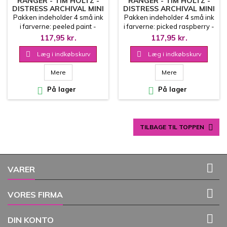
RANGER - TIM HOLTZ -
RANGER - TIM HOLTZ -
DISTRESS ARCHIVAL MINI
DISTRESS ARCHIVAL MINI
INK PAD KIT 2
INK PAD KIT 1
Pakken indeholder 4 små ink
Pakken indeholder 4 små ink
i farverne: peeled paint -
i farverne: picked raspberry -
mermaid lagoon - faded
barn door - spiced
117,95 kr.
117,95 kr.
jeans - dusty concord
marmalade - fossilized
Oliebaseret stempelfarve
amber Oliebaseret

Læg i indkøbskurv

Læg i indkøbskurv
stempelfarve
Mere
Mere

På lager

På lager

TILBAGE TIL TOPPEN

VARER

VORES FIRMA

DIN KONTO