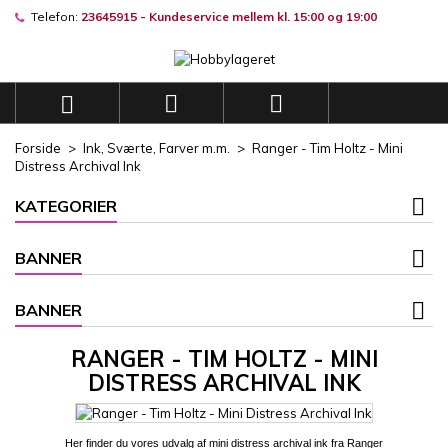
Telefon:
23645915 - Kundeservice mellem kl. 15:00 og 19:00
×
×
×
×
Mine ønskelister
((modalTitle))
((title))
Log ind
((confirmMessage))
Du skal være logget på for at gemme produkter på din
((label))



ønskeliste.
add_circle_outli
Opret en ny liste
Forside
Ink, Sværte, Farver m.m.
Ranger - Tim Holtz - Mini
((cancelText))
((modalDeleteText))
Distress Archival Ink
((cancelText))
((loginText))
((cancelText))
((createText))
KATEGORIER
BANNER
BANNER
RANGER - TIM HOLTZ - MINI
DISTRESS ARCHIVAL INK
Her finder du vores udvalg af mini distress archival ink fra Ranger