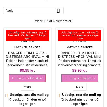

Vælg
Viser 1-6 af 6 element(er)
Udsolgt, tast din mail og få
Udsolgt, tast din mail og få
besked når den er på lager
besked når den er på lager
igen
igen
MÆRKER:
RANGER
MÆRKER:
RANGER
RANGER - TIM HOLTZ -
RANGER - TIM HOLTZ -
DISTRESS ARCHIVAL MINI
DISTRESS ARCHIVAL MINI
INK PAD KIT 6
INK PAD KIT 5
Pakken indeholder 4 små ink
Pakken indeholder 4 små ink
i farverne: rustic wilderness,
i farverne: crackling campfire,
fired brick, frayed burlap,
crushed olive, salvaged
99,95 kr.
99,95 kr.
prize ribbon Oliebaseret
patina, villainous potion
stempelfarve
Oliebaseret stempelfarve

Læg i indkøbskurv

Læg i indkøbskurv
Mere
Mere

Udsolgt, tast din mail og

Udsolgt, tast din mail og
få besked når den er på
få besked når den er på
lager igen
lager igen