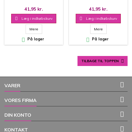
SPARROW - 130501/1327
41,95 kr.
41,95 kr.

Læg i indkøbskurv

Læg i indkøbskurv
Mere
Mere

På lager

På lager

TILBAGE TIL TOPPEN

VARER

VORES FIRMA

DIN KONTO

KONTAKT