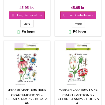
45,95 kr.
45,95 kr.

Læg i indkøbskurv

Læg i indkøbskurv
Mere
Mere

På lager

På lager
MÆRKER:
CRAFTEMOTIONS
MÆRKER:
CRAFTEMOTIONS
CRAFTEMOTIONS -
CRAFTEMOTIONS -
CLEAR STAMPS - BUGS &
CLEAR STAMPS - BUGS &
FLOWERS 2 - 130501/1696
FLOWERS 1 - 130501/1695
A6
A6