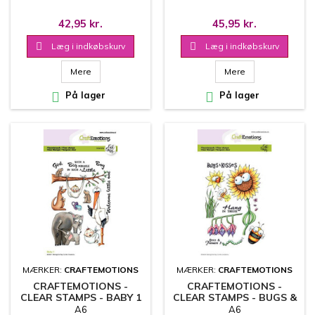
PENDANTS - 130501/1348
42,95 kr.
45,95 kr.

Læg i indkøbskurv

Læg i indkøbskurv
Mere
Mere

På lager

På lager
MÆRKER:
CRAFTEMOTIONS
MÆRKER:
CRAFTEMOTIONS
CRAFTEMOTIONS -
CRAFTEMOTIONS -
CLEAR STAMPS - BABY 1
CLEAR STAMPS - BUGS &
- 130501/1513
FLOWERS 3 - 130501/1697
A6
A6