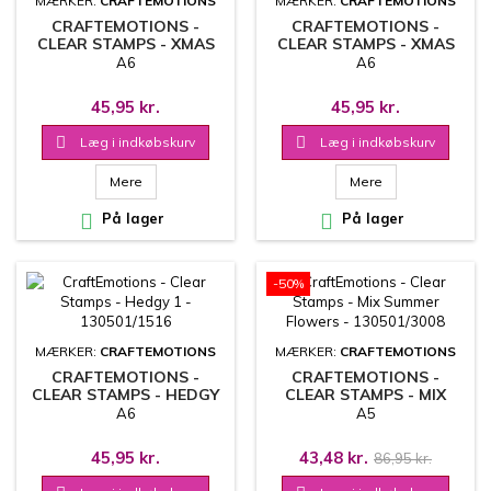
MÆRKER:
CRAFTEMOTIONS
MÆRKER:
CRAFTEMOTIONS
CRAFTEMOTIONS -
CRAFTEMOTIONS -
CLEAR STAMPS - XMAS
CLEAR STAMPS - XMAS
TREES 2 - 130501/1522
TREES 1 - 130501/1521
A6
A6
45,95 kr.
45,95 kr.

Læg i indkøbskurv

Læg i indkøbskurv
Mere
Mere

På lager

På lager
-50%
MÆRKER:
CRAFTEMOTIONS
MÆRKER:
CRAFTEMOTIONS
CRAFTEMOTIONS -
CRAFTEMOTIONS -
CLEAR STAMPS - HEDGY
CLEAR STAMPS - MIX
1 - 130501/1516
SUMMER FLOWERS -
A6
A5
130501/3008
45,95 kr.
43,48 kr.
86,95 kr.