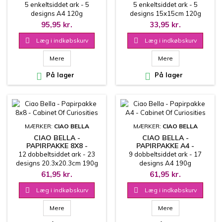
PAPER PEARL COPPER -
DELUXE PAPER PEARL
5 enkeltsiddet ark - 5
5 enkeltsiddet ark - 5
CABINET OF CURIOSITIES
COPPER - CABINET OF
designs A4 120g
designs 15x15cm 120g
CURIOSITIES
95,95 kr.
33,95 kr.

Læg i indkøbskurv

Læg i indkøbskurv
Mere
Mere

På lager

På lager
MÆRKER:
CIAO BELLA
MÆRKER:
CIAO BELLA
CIAO BELLA -
CIAO BELLA -
PAPIRPAKKE 8X8 -
PAPIRPAKKE A4 -
CABINET OF CURIOSITIES
CABINET OF CURIOSITIES
12 dobbeltsiddet ark - 23
9 dobbeltsiddet ark - 17
designs 20.3x20.3cm 190g
designs A4 190g
61,95 kr.
61,95 kr.

Læg i indkøbskurv

Læg i indkøbskurv
Mere
Mere