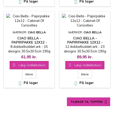

På lager

På lager
MÆRKER:
CIAO BELLA
MÆRKER:
CIAO BELLA
CIAO BELLA -
CIAO BELLA -
PAPIRPAKKE 12X12 -
PAPIRPAKKE 12X12 -
CABINET OF CURIOSITIES
CABINET OF CURIOSITIES
8 dobbeltsiddet ark - 15
12 dobbeltsiddet ark - 23
designs 30.5x30.5cm 190g
designs 30.5x30.5cm 190g
61,95 kr.
89,95 kr.

Læg i indkøbskurv

Læg i indkøbskurv
Mere
Mere

På lager

På lager

TILBAGE TIL TOPPEN