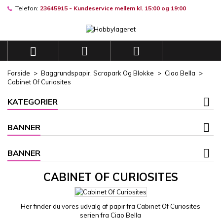
Telefon:
23645915 - Kundeservice mellem kl. 15:00 og 19:00
×
×
×
×
Mine ønskelister
((modalTitle))
((title))
Log ind
((confirmMessage))
Du skal være logget på for at gemme produkter på din
((label))



ønskeliste.
add_circle_outli
Opret en ny liste
Forside
Baggrundspapir, Scrapark Og Blokke
Ciao Bella
((cancelText))
((modalDeleteText))
Cabinet Of Curiosites
((cancelText))
((loginText))
((cancelText))
((createText))
KATEGORIER
BANNER
BANNER
CABINET OF CURIOSITES
Her finder du vores udvalg af papir fra Cabinet Of Curiosites
serien fra Ciao Bella