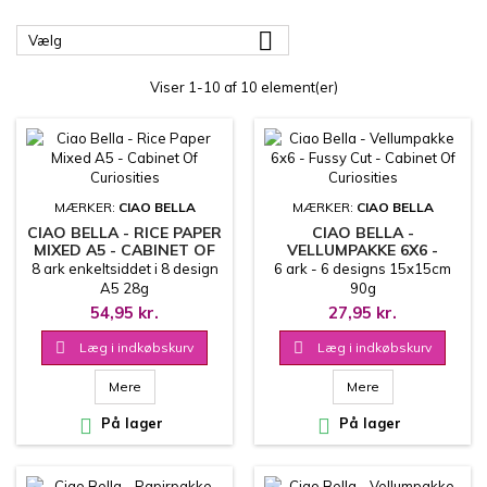

Vælg
Viser 1-10 af 10 element(er)
MÆRKER:
CIAO BELLA
MÆRKER:
CIAO BELLA
CIAO BELLA - RICE PAPER
CIAO BELLA -
MIXED A5 - CABINET OF
VELLUMPAKKE 6X6 -
CURIOSITIES
FUSSY CUT - CABINET OF
8 ark enkeltsiddet i 8 design
6 ark - 6 designs 15x15cm
CURIOSITIES
A5 28g
90g
54,95 kr.
27,95 kr.

Læg i indkøbskurv

Læg i indkøbskurv
Mere
Mere

På lager

På lager