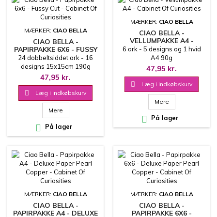
MÆRKER:
CIAO BELLA
MÆRKER:
CIAO BELLA
CIAO BELLA -
VELLUMPAKKE A4 -
CIAO BELLA -
CABINET OF CURIOSITIES
PAPIRPAKKE 6X6 - FUSSY
6 ark - 5 designs og 1 hvid
CUT - CABINET OF
24 dobbeltsiddet ark - 16
A4 90g
CURIOSITIES
designs 15x15cm 190g
47,95 kr.
47,95 kr.

Læg i indkøbskurv

Læg i indkøbskurv
Mere
Mere

På lager

På lager
MÆRKER:
CIAO BELLA
MÆRKER:
CIAO BELLA
CIAO BELLA -
CIAO BELLA -
PAPIRPAKKE A4 - DELUXE
PAPIRPAKKE 6X6 -