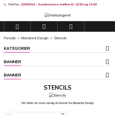
Telefon:
23645915 - Kundeservice mellem kl. 15:00 og 19:00
×
×
×
×
Mine ønskelister
((modalTitle))
((title))
Log ind
((confirmMessage))
Du skal være logget på for at gemme produkter på din
((label))



ønskeliste.
add_circle_outli
Opret en ny liste
Forside
Marianne Design
Stencils
((cancelText))
((modalDeleteText))
((cancelText))
((loginText))
KATEGORIER
((cancelText))
((createText))
BANNER
BANNER
STENCILS
Her finder du vores udvalg af stencils
fra Marianne Design