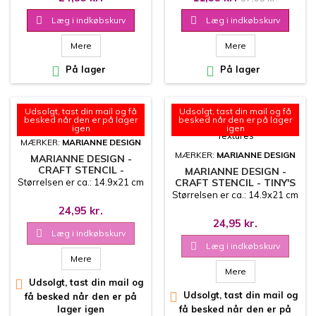

Læg i indkøbskurv

Læg i indkøbskurv
Mere
Mere

På lager

På lager
Udsolgt, tast din mail og få
Udsolgt, tast din mail og få
besked når den er på lager
besked når den er på lager
igen
igen
MÆRKER:
MARIANNE DESIGN
MÆRKER:
MARIANNE DESIGN
MARIANNE DESIGN -
CRAFT STENCIL -
MARIANNE DESIGN -
CAMOUFLAGE
Størrelsen er ca.: 14.9x21 cm
CRAFT STENCIL - TINY'S
BUTTERFLY TEXTURES
Størrelsen er ca.: 14.9x21 cm
24,95 kr.
24,95 kr.

Læg i indkøbskurv

Læg i indkøbskurv
Mere
Mere

Udsolgt, tast din mail og

Udsolgt, tast din mail og
få besked når den er på
lager igen
få besked når den er på