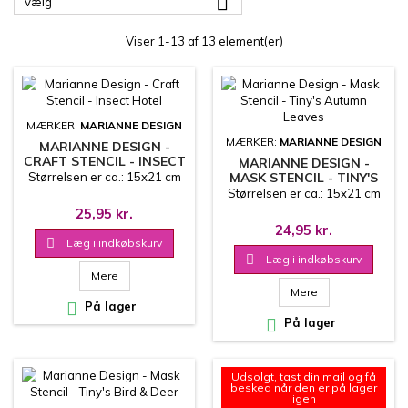

Vælg
Viser 1-13 af 13 element(er)
MÆRKER:
MARIANNE DESIGN
MÆRKER:
MARIANNE DESIGN
MARIANNE DESIGN -
CRAFT STENCIL - INSECT
MARIANNE DESIGN -
HOTEL
Størrelsen er ca.: 15x21 cm
MASK STENCIL - TINY'S
AUTUMN LEAVES
Størrelsen er ca.: 15x21 cm
25,95 kr.
24,95 kr.

Læg i indkøbskurv

Læg i indkøbskurv
Mere
Mere

På lager

På lager
Udsolgt, tast din mail og få
besked når den er på lager
igen