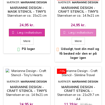
MÆRKER:
MARIANNE DESIGN
MÆRKER:
MARIANNE DESIGN
MARIANNE DESIGN -
MARIANNE DESIGN -
MASK STENCIL - TINY'S
CRAFT STENCIL - TINY'S
BIRD & DEER
MORNING DEW
Størrelsen er ca.: 15x21 cm
Størrelsen er ca.: 14.9x21 cm
24,95 kr.
24,95 kr.

Læg i indkøbskurv

Læg i indkøbskurv
Mere
Mere

På lager

Udsolgt, tast din mail og
få besked når den er på
lager igen
-70%
MÆRKER:
MARIANNE DESIGN
MÆRKER:
MARIANNE DESIGN
MARIANNE DESIGN -
MARIANNE DESIGN -
CRAFT STENCIL - TINY'S
CRAFT STENCIL -
HEARTS
SLIMLINE TRAVEL
Størrelsen er ca.: 14.9x21 cm
Størrelsen er ca.: 21x29.7 cm
A4
24,95 kr.
11,39 kr.
37,95 kr.