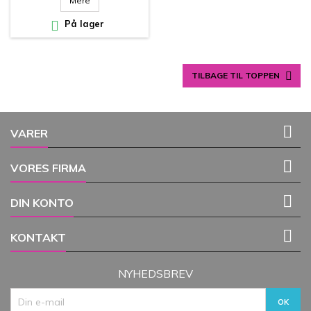
Mere

På lager

TILBAGE TIL TOPPEN

VARER

VORES FIRMA

DIN KONTO

KONTAKT
NYHEDSBREV