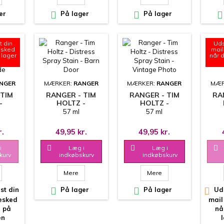
er

På lager

På lager

t din
Uds
esked
mail
 lager
når 
NGER
MÆRKER:
RANGER
MÆRKER:
RANGER
MÆR
 TIM
RANGER - TIM
RANGER - TIM
RA
-
HOLTZ -
HOLTZ -
SPRAY
DISTRESS SPRAY
DISTRESS SPRAY
DIS
57 ml
57 ml
ICED
STAIN - BARN
STAIN - VINTAGE
ST
ADE
DOOR
PHOTO
r.
49,95 kr.
49,95 kr.
i

Læg i

Læg i

kurv
indkøbskurv
indkøbskurv
Mere
Mere
st din

På lager

På lager

Uds
besked
mail
r på
nå
en