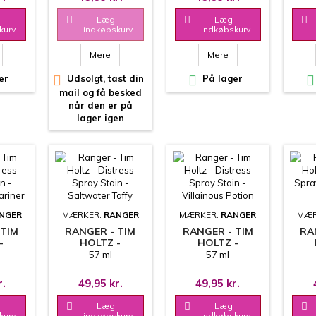
i

Læg i

Læg i

kurv
indkøbskurv
indkøbskurv
Mere
Mere
er

Udsolgt, tast din

På lager

mail og få besked
når den er på
lager igen
NGER
MÆRKER:
RANGER
MÆRKER:
RANGER
MÆR
 TIM
RANGER - TIM
RANGER - TIM
RA
-
HOLTZ -
HOLTZ -
SPRAY
DISTRESS SPRAY
DISTRESS SPRAY
DIS
57 ml
57 ml
-
STAIN -
STAIN -
ST
TED
SALTWATER
VILLAINOUS
r.
49,95 kr.
49,95 kr.
R
TAFFY
POTION
i

Læg i

Læg i

kurv
indkøbskurv
indkøbskurv