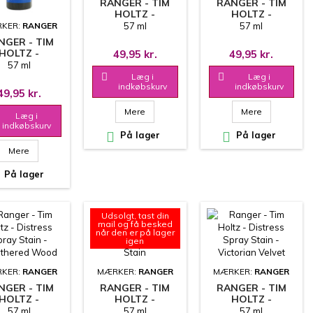
RANGER - TIM
RANGER - TIM
HOLTZ -
HOLTZ -
DISTRESS SPRAY
DISTRESS SPRAY
57 ml
57 ml
KER:
RANGER
STAIN - AGED
STAIN -
NGER - TIM
MAHOGANY
ABANDONED
HOLTZ -
49,95 kr.
49,95 kr.
CORAL
TRESS SPRAY
57 ml
STAIN -

Læg i

Læg i
LUEPRINT
indkøbskurv
indkøbskurv
49,95 kr.
SKETCH
Mere
Mere
Læg i
indkøbskurv

På lager

På lager
Mere
På lager
Udsolgt, tast din
mail og få besked
når den er på lager
igen
KER:
RANGER
MÆRKER:
RANGER
MÆRKER:
RANGER
NGER - TIM
RANGER - TIM
RANGER - TIM
HOLTZ -
HOLTZ -
HOLTZ -
TRESS SPRAY
DISTRESS SPRAY
DISTRESS SPRAY
57 ml
57 ml
57 ml