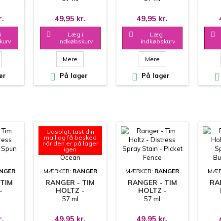
LACK
STAIN -
STAIN - LOST
SCORCHED
SHADOW
W
r.
49,95 kr.
49,95 kr.
TIMBER
i

Læg i

Læg i

kurv
indkøbskurv
indkøbskurv
Mere
Mere
er

På lager

På lager

Udsolgt, tast din
mail og få besked
når den er på lager
igen
NGER
MÆRKER:
RANGER
MÆRKER:
RANGER
MÆR
 TIM
RANGER - TIM
RANGER - TIM
RA
-
HOLTZ -
HOLTZ -
SPRAY
DISTRESS SPRAY
DISTRESS SPRAY
DIS
57 ml
57 ml
SPUN
STAIN - SALTY
STAIN - PICKET
STAI
R
OCEAN
FENCE
r.
49,95 kr.
49,95 kr.