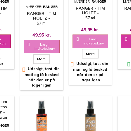
NGER
MÆRKER:
RANGER
MÆR
MÆRKER:
RANGER
 TIM
RANGER - TIM
RA
-
HOLTZ -
RANGER - TIM
SPRAY
DISTRESS SPRAY
DIS
HOLTZ -
57 ml
-
STAIN - TUMBLED
STAI
DISTRESS SPRAY
57 ml
ROSE
GLASS
STAIN -
r.
49,95 kr.
SQUEEZED
49,95 kr.
LEMONADE
i

Læg i

kurv
indkøbskurv

Læg i
indkøbskurv
Mere
Mere
er

Udsolgt, tast din


Udsolgt, tast din
mail og få besked
mail og få besked
når den er på
når den er på
lager igen
lager igen
NGER