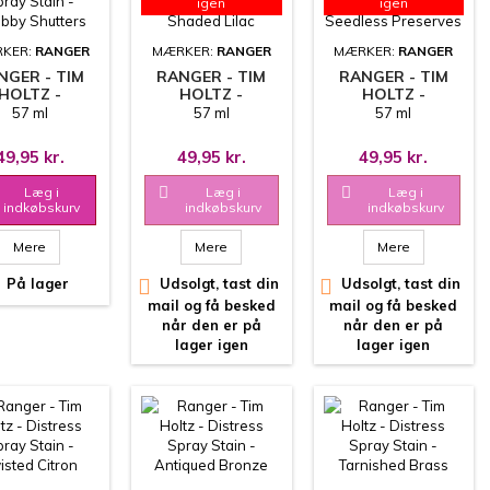
igen
igen
KER:
RANGER
MÆRKER:
RANGER
MÆRKER:
RANGER
NGER - TIM
RANGER - TIM
RANGER - TIM
HOLTZ -
HOLTZ -
HOLTZ -
TRESS SPRAY
DISTRESS SPRAY
DISTRESS SPRAY
57 ml
57 ml
57 ml
IN - SHABBY
STAIN - SHADED
STAIN - SEEDLESS
HUTTERS
LILAC
PRESERVES
49,95 kr.
49,95 kr.
49,95 kr.
Læg i

Læg i

Læg i
indkøbskurv
indkøbskurv
indkøbskurv
Mere
Mere
Mere
På lager

Udsolgt, tast din

Udsolgt, tast din
mail og få besked
mail og få besked
når den er på
når den er på
lager igen
lager igen