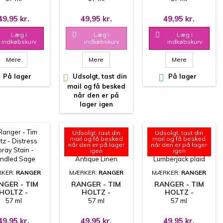
STAIN -
STAIN - WALNUT
STAIN -
EATHERED
STAIN
VICTORIAN
49,95 kr.
49,95 kr.
49,95 kr.
WOOD
VELVET
Læg i

Læg i

Læg i
indkøbskurv
indkøbskurv
indkøbskurv
Mere
Mere
Mere
På lager

Udsolgt, tast din

På lager
mail og få besked
når den er på
lager igen
Udsolgt, tast din
Udsolgt, tast din
mail og få besked
mail og få besked
når den er på lager
når den er på lager
igen
igen
KER:
RANGER
MÆRKER:
RANGER
MÆRKER:
RANGER
NGER - TIM
RANGER - TIM
RANGER - TIM
HOLTZ -
HOLTZ -
HOLTZ -
TRESS SPRAY
DISTRESS SPRAY
DISTRESS SPRAY
57 ml
57 ml
57 ml
N - BUNDLED
STAIN - ANTIQUE
STAIN -
SAGE
LINEN
LUMBERJACK
49,95 kr.
49,95 kr.
49,95 kr.