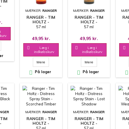
 TIM
-
SPRAY
MÆRKER:
RANGER
MÆRKER:
RANGER
MÆR
USHED
RANGER - TIM
RANGER - TIM
RA
R
HOLTZ -
HOLTZ -
r.
DISTRESS SPRAY
DISTRESS SPRAY
DIS
57 ml
57 ml
STAIN - CARVED
STAIN - BRUSHED
i
PUMPKIN
CORDUROY
B
kurv
49,95 kr.
49,95 kr.

Læg i

Læg i

indkøbskurv
indkøbskurv
er
Mere
Mere

På lager

På lager

NGER
MÆRKER:
RANGER
MÆRKER:
RANGER
MÆR
 TIM
RANGER - TIM
RANGER - TIM
RA
-
HOLTZ -
HOLTZ -
SPRAY
DISTRESS SPRAY
DISTRESS SPRAY
DIS
57 ml
57 ml