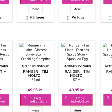
Mere
Mere
er

På lager

På lager

NGER
MÆRKER:
RANGER
MÆRKER:
RANGER
MÆR
 TIM
RANGER - TIM
RANGER - TIM
RA
-
HOLTZ -
HOLTZ -
SPRAY
DISTRESS SPRAY
DISTRESS SPRAY
DIS
57 ml
57 ml
STIC
STAIN -
STAIN -
STA
ESS
CRACKLING
SPECKLED EGG
R
r.
49,95 kr.
49,95 kr.
CAMPFIRE
i

Læg i

Læg i

kurv
indkøbskurv
indkøbskurv
Mere
Mere