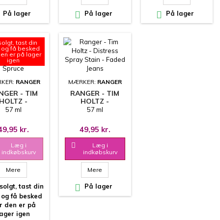
På lager

På lager

På lager
olgt, tast din
 og få besked
den er på lager
igen
KER:
RANGER
MÆRKER:
RANGER
NGER - TIM
RANGER - TIM
HOLTZ -
HOLTZ -
TRESS SPRAY
DISTRESS SPRAY
57 ml
57 ml
AIN - ICED
STAIN - FADED
SPRUCE
JEANS
49,95 kr.
49,95 kr.
Læg i

Læg i
indkøbskurv
indkøbskurv
Mere
Mere
olgt, tast din

På lager
 og få besked
r den er på
lager igen