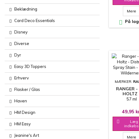
Beklædning
Mere
Card Deco Essentials

På lag
Disney
Diverse
Dyr
Easy 3D Toppers
Erhverv
MÆRKER:
RA
RANGER -
Flasker / Glas
HOLTZ 
DISTRESS 
57 ml
Haven
STAIN - RU
WILDERN
49,95 k
HM Design

Læg 
HM Easy
indkøbs
Jeanine's Art
Mere