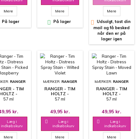
Mere
Mere
Mere
På lager

På lager

Udsolgt, tast din
mail og få besked
når den er på
lager igen
KER:
RANGER
MÆRKER:
RANGER
MÆRKER:
RANGER
NGER - TIM
RANGER - TIM
RANGER - TIM
HOLTZ -
HOLTZ -
HOLTZ -
TRESS SPRAY
DISTRESS SPRAY
DISTRESS SPRAY
57 ml
57 ml
57 ml
IN - PICKED
STAIN - WILTED
STAIN - MOVED
ASPBERRY
VIOLET
LAWN
49,95 kr.
49,95 kr.
49,95 kr.
Læg i

Læg i

Læg i
indkøbskurv
indkøbskurv
indkøbskurv
Mere
Mere
Mere