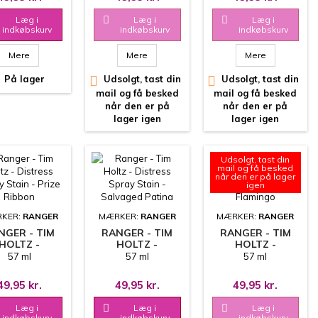
PLAID
Læg i

Læg i

Læg i
indkøbskurv
indkøbskurv
indkøbskurv
Mere
Mere
Mere
På lager

Udsolgt, tast din

Udsolgt, tast din
mail og få besked
mail og få besked
når den er på
når den er på
lager igen
lager igen
Udsolgt, tast din
mail og få besked
når den er på lager
igen
KER:
RANGER
MÆRKER:
RANGER
MÆRKER:
RANGER
NGER - TIM
RANGER - TIM
RANGER - TIM
HOLTZ -
HOLTZ -
HOLTZ -
TRESS SPRAY
DISTRESS SPRAY
DISTRESS SPRAY
57 ml
57 ml
57 ml
AIN - PRIZE
STAIN -
STAIN - KITSCH
RIBBON
SALVAGED
FLAMINGO
49,95 kr.
49,95 kr.
49,95 kr.
PATINA
Læg i

Læg i

Læg i
indkøbskurv
indkøbskurv
indkøbskurv