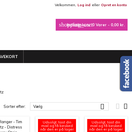
Velkommen,
Log ind
eller
Opret en konto
×
×
×
×
shopping_cart
Indkøbskurv:
0
Varer - 0,00 kr.
_outline
iste
)
)
AVEKORT
)
ltz



Sorter efter:
Vælg
Udsolgt, tast din
Udsolgt, tast din
mail og få besked
mail og få besked
når den er på lager
når den er på lager