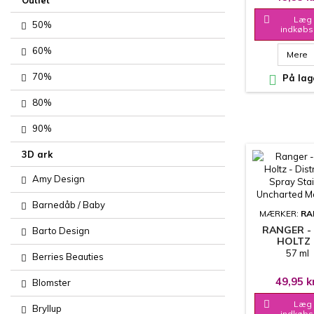
Outlet

Læg 
50%
indkøbs
60%
Mere
70%

På lag
80%
90%
3D ark
Amy Design
Barnedåb / Baby
MÆRKER:
RA
RANGER -
Barto Design
HOLTZ 
DISTRESS 
57 ml
Berries Beauties
STAIN 
UNCHAR
49,95 k
Blomster
MARINE

Læg 
Bryllup
indkøbs