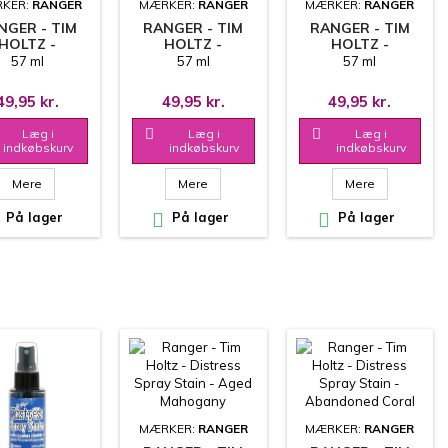
KER:
RANGER
MÆRKER:
RANGER
MÆRKER:
RANGER
NGER - TIM
RANGER - TIM
RANGER - TIM
HOLTZ -
HOLTZ -
HOLTZ -
TRESS SPRAY
DISTRESS SPRAY
DISTRESS SPRAY
57 ml
57 ml
57 ml
N - TWISTED
STAIN -
STAIN -
CITRON
ANTIQUED
TARNISHED
49,95 kr.
49,95 kr.
49,95 kr.
BRONZE
BRASS
Læg i

Læg i

Læg i
indkøbskurv
indkøbskurv
indkøbskurv
Mere
Mere
Mere
På lager

På lager

På lager
MÆRKER:
RANGER
MÆRKER:
RANGER