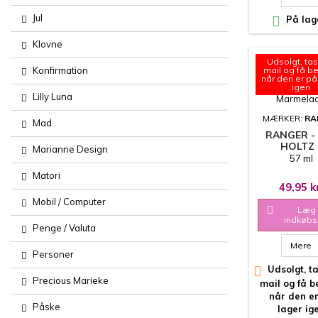
Jul

På lag
Klovne
Udsolgt, tas
Konfirmation
mail og få b
når den er på
igen
Lilly Luna
MÆRKER:
RA
Mad
RANGER -
HOLTZ 
Marianne Design
DISTRESS 
57 ml
STAIN - SP
Matori
MARMEL
49,95 k
Mobil / Computer

Læg 
indkøbs
Penge / Valuta
Mere
Personer

Udsolgt, ta
Precious Marieke
mail og få 
når den e
Påske
lager ig