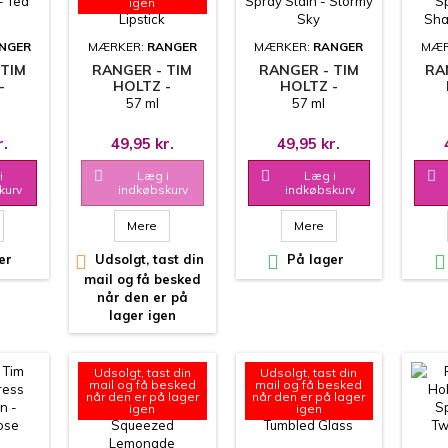
igen
NGER
MÆRKER:
RANGER
MÆRKER:
RANGER
MÆR
 TIM
RANGER - TIM
RANGER - TIM
RA
-
HOLTZ -
HOLTZ -
SPRAY
DISTRESS SPRAY
DISTRESS SPRAY
DIS
57 ml
57 ml
A DYE
STAIN - WORN
STAIN - STORMY
STA
LIPSTICK
SKY
S
r.
49,95 kr.
49,95 kr.
i

Læg i

Læg i

kurv
indkøbskurv
indkøbskurv
Mere
Mere
er

Udsolgt, tast din

På lager

mail og få besked
når den er på
lager igen
Udsolgt, tast din
Udsolgt, tast din
mail og få besked
mail og få besked
når den er på lager
når den er på lager
igen
igen