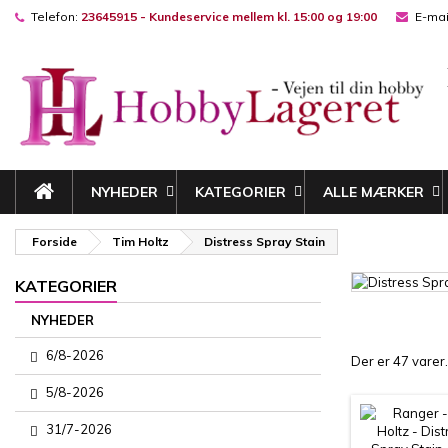
Telefon:
23645915 - Kundeservice mellem kl. 15:00 og 19:00
E-mai
M
(
((
L
((
Du
((l
NYHEDER
KATEGORIER
ALLE MÆRKER
Forside
Tim Holtz
Distress Spray Stain
KATEGORIER
NYHEDER
6/8-2026
Der er 47 varer.
5/8-2026
31/7-2026