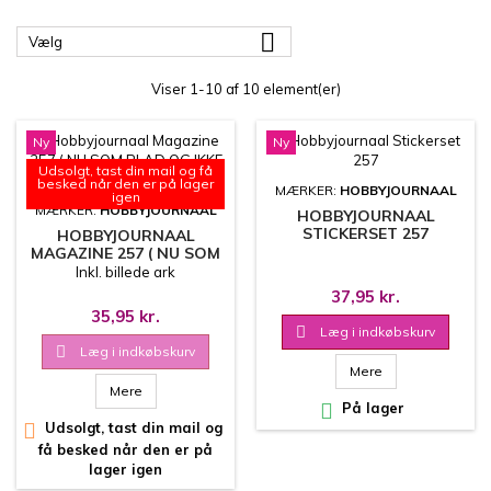

Vælg
Viser 1-10 af 10 element(er)
Ny
Ny
Udsolgt, tast din mail og få
besked når den er på lager
MÆRKER:
HOBBYJOURNAAL
igen
MÆRKER:
HOBBYJOURNAAL
HOBBYJOURNAAL
STICKERSET 257
HOBBYJOURNAAL
MAGAZINE 257 ( NU SOM
BLAD OG IKKE EN AVIS)
Inkl. billede ark
37,95 kr.
35,95 kr.

Læg i indkøbskurv

Læg i indkøbskurv
Mere
Mere

På lager

Udsolgt, tast din mail og
få besked når den er på
lager igen