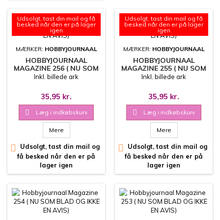
Udsolgt, tast din mail og få
Udsolgt, tast din mail og få
besked når den er på lager
besked når den er på lager
igen
igen
MÆRKER:
HOBBYJOURNAAL
MÆRKER:
HOBBYJOURNAAL
HOBBYJOURNAAL
HOBBYJOURNAAL
MAGAZINE 256 ( NU SOM
MAGAZINE 255 ( NU SOM
BLAD OG IKKE EN AVIS)
BLAD OG IKKE EN AVIS)
Inkl. billede ark
Inkl. billede ark
35,95 kr.
35,95 kr.

Læg i indkøbskurv

Læg i indkøbskurv
Mere
Mere

Udsolgt, tast din mail og

Udsolgt, tast din mail og
få besked når den er på
få besked når den er på
lager igen
lager igen