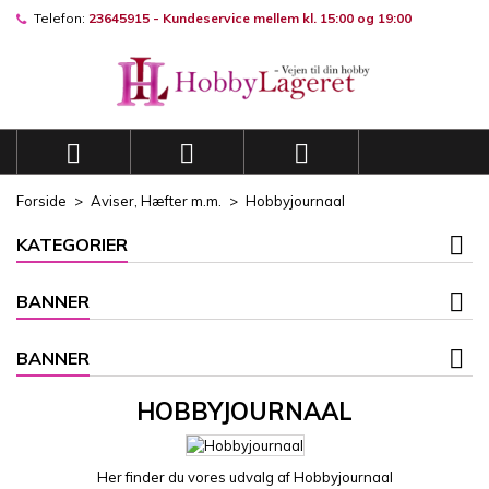
Telefon:
23645915 - Kundeservice mellem kl. 15:00 og 19:00
×
×
×
×
Mine ønskelister
((modalTitle))
((title))
Log ind
((confirmMessage))
Du skal være logget på for at gemme produkter på din
((label))
ønskeliste.
add_circle_outli
Opret en ny liste



((cancelText))
((modalDeleteText))
((cancelText))
((loginText))
Forside
Aviser, Hæfter m.m.
Hobbyjournaal
((cancelText))
((createText))
KATEGORIER
BANNER
BANNER
HOBBYJOURNAAL
Her finder du vores udvalg af Hobbyjournaal