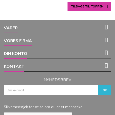

TILBAGE TIL TOPPEN

VARER

VORES FIRMA

DIN KONTO

KONTAKT
NYHEDSBREV
Sikkerhedstjek for at se om du er et menneske