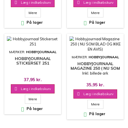

Læg i indkøbskurv

Læg i indkøbskurv
Mere
Mere

På lager

På lager
MÆRKER:
HOBBYJOURNAAL
MÆRKER:
HOBBYJOURNAAL
HOBBYJOURNAAL
STICKERSET 251
HOBBYJOURNAAL
MAGAZINE 250 ( NU SOM
BLAD OG IKKE EN AVIS)
Inkl. billede ark
37,95 kr.
35,95 kr.

Læg i indkøbskurv

Læg i indkøbskurv
Mere
Mere

På lager

På lager