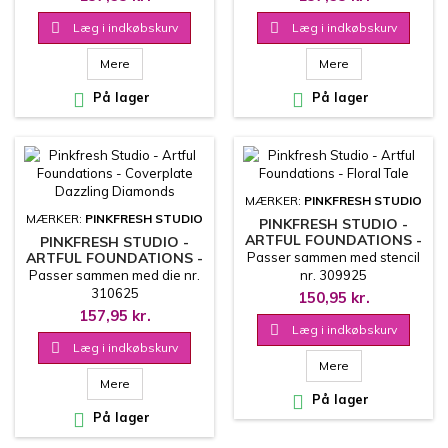

Læg i indkøbskurv

Læg i indkøbskurv
Mere
Mere

På lager

På lager
MÆRKER:
PINKFRESH STUDIO
MÆRKER:
PINKFRESH STUDIO
PINKFRESH STUDIO -
ARTFUL FOUNDATIONS -
PINKFRESH STUDIO -
FLORAL TALE
ARTFUL FOUNDATIONS -
Passer sammen med stencil
COVERPLATE DAZZLING
Passer sammen med die nr.
nr. 309925
DIAMONDS
310625
150,95 kr.
157,95 kr.

Læg i indkøbskurv

Læg i indkøbskurv
Mere
Mere

På lager

På lager