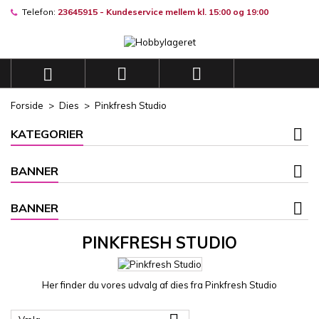
Telefon:
23645915 - Kundeservice mellem kl. 15:00 og 19:00
×
×
×
×
Mine ønskelister
((modalTitle))
((title))
Log ind
((confirmMessage))
Du skal være logget på for at gemme produkter på din
((label))



ønskeliste.
add_circle_outli
Opret en ny liste
Forside
Dies
Pinkfresh Studio
((cancelText))
((modalDeleteText))
((cancelText))
((loginText))
KATEGORIER
((cancelText))
((createText))
BANNER
BANNER
PINKFRESH STUDIO
Her finder du vores udvalg af dies fra Pinkfresh Studio