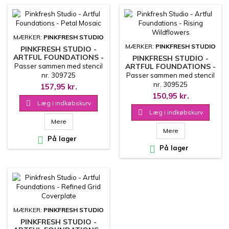
MÆRKER:
PINKFRESH STUDIO
MÆRKER:
PINKFRESH STUDIO
PINKFRESH STUDIO -
ARTFUL FOUNDATIONS -
PINKFRESH STUDIO -
PETAL MOSAIC
Passer sammen med stencil
ARTFUL FOUNDATIONS -
RISING WILDFLOWERS
nr. 309725
Passer sammen med stencil
nr. 309525
157,95 kr.
150,95 kr.

Læg i indkøbskurv

Læg i indkøbskurv
Mere
Mere

På lager

På lager
MÆRKER:
PINKFRESH STUDIO
PINKFRESH STUDIO -