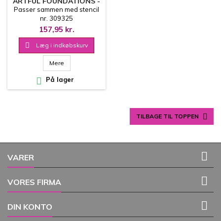
ARTFUL FOUNDATIONS -
REFINED GRID
Passer sammen med stencil
COVERPLATE
nr. 309325
157,95 kr.

Læg i indkøbskurv
Mere

På lager

TILBAGE TIL TOPPEN

VARER

VORES FIRMA

DIN KONTO