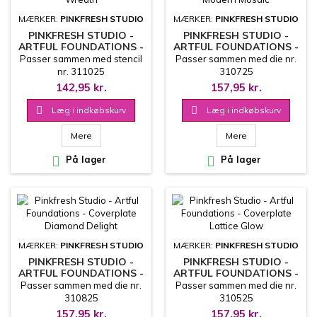
MÆRKER:
PINKFRESH STUDIO
MÆRKER:
PINKFRESH STUDIO
PINKFRESH STUDIO -
PINKFRESH STUDIO -
ARTFUL FOUNDATIONS -
ARTFUL FOUNDATIONS -
WILD MEADOW WREATH
COVERPLATE MODERN
Passer sammen med stencil
Passer sammen med die nr.
MOSAIC
nr. 311025
310725
142,95 kr.
157,95 kr.

Læg i indkøbskurv

Læg i indkøbskurv
Mere
Mere

På lager

På lager
MÆRKER:
PINKFRESH STUDIO
MÆRKER:
PINKFRESH STUDIO
PINKFRESH STUDIO -
PINKFRESH STUDIO -
ARTFUL FOUNDATIONS -
ARTFUL FOUNDATIONS -
COVERPLATE DIAMOND
COVERPLATE LATTICE
Passer sammen med die nr.
Passer sammen med die nr.
DELIGHT
GLOW
310825
310525
157,95 kr.
157,95 kr.