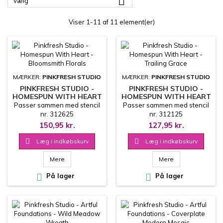

Vælg
Viser 1-11 af 11 element(er)
MÆRKER:
PINKFRESH STUDIO
MÆRKER:
PINKFRESH STUDIO
PINKFRESH STUDIO -
PINKFRESH STUDIO -
HOMESPUN WITH HEART
HOMESPUN WITH HEART
- BLOOMSMITH FLORALS
- TRAILING GRACE
Passer sammen med stencil
Passer sammen med stencil
nr. 312625
nr. 312125
150,95 kr.
127,95 kr.

Læg i indkøbskurv

Læg i indkøbskurv
Mere
Mere

På lager

På lager