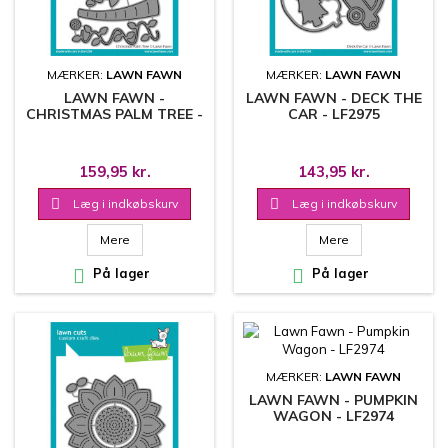
MÆRKER:
LAWN FAWN
MÆRKER:
LAWN FAWN
LAWN FAWN -
LAWN FAWN - DECK THE
CHRISTMAS PALM TREE -
CAR - LF2975
LF2966
159,95 kr.
143,95 kr.

Læg i indkøbskurv

Læg i indkøbskurv
Mere
Mere

På lager

På lager
MÆRKER:
LAWN FAWN
LAWN FAWN - PUMPKIN
WAGON - LF2974