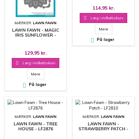
114,95 kr.

Læg i indkøbskurv
MÆRKER:
LAWN FAWN
Mere
LAWN FAWN - MAGIC
IRIS SUNFLOWER -

På lager
LF2958
129,95 kr.

Læg i indkøbskurv
Mere

På lager
MÆRKER:
LAWN FAWN
MÆRKER:
LAWN FAWN
LAWN FAWN - TREE
LAWN FAWN -
HOUSE - LF2876
STRAWBERRY PATCH -
LF2810