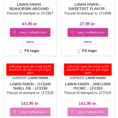
LAWN FAWN -
LAWN FAWN -
SEAHORSIN AROUND -
SWEETEST FLAVOR -
LF1968
LF1699
Passer til stempel nr. LF1967
Passer til stempel nr. LF1698
43,95 kr.
27,95 kr.

Læg i indkøbskurv

Læg i indkøbskurv
Mere
Mere

På lager

På lager
Udsolgt, tast din mail og få
Udsolgt, tast din mail og få
besked når den er på lager
besked når den er på lager
igen
igen
MÆRKER:
LAWN FAWN
MÆRKER:
LAWN FAWN
LAWN FAWN - OCEAN
LAWN FAWN - UNICORN
SHELL FIE - LF2330
PICNIC - LF2320
Passer til stempel nr. LF2329
Passer til stempel nr. LF2319
142,95 kr.
142,95 kr.

Læg i indkøbskurv

Læg i indkøbskurv