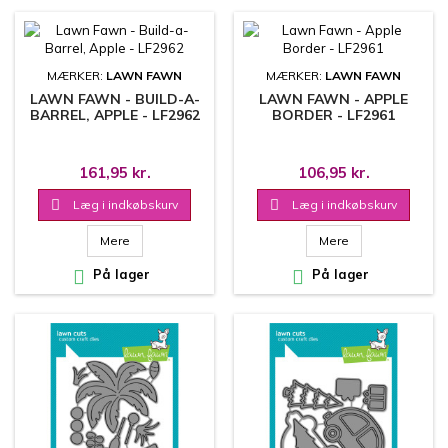
MÆRKER:
LAWN FAWN
MÆRKER:
LAWN FAWN
LAWN FAWN - BUILD-A-
LAWN FAWN - APPLE
BARREL, APPLE - LF2962
BORDER - LF2961
161,95 kr.
106,95 kr.

Læg i indkøbskurv

Læg i indkøbskurv
Mere
Mere

På lager

På lager