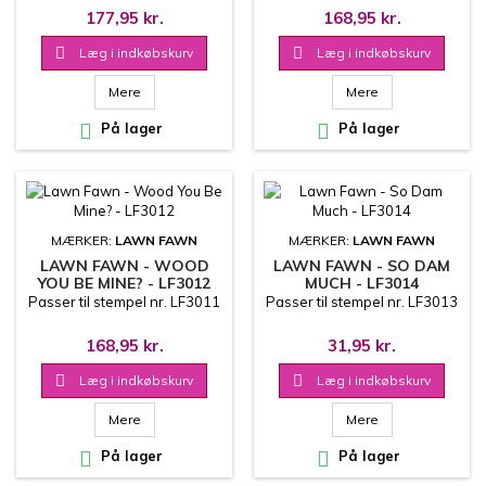
177,95 kr.
168,95 kr.

Læg i indkøbskurv

Læg i indkøbskurv
Mere
Mere

På lager

På lager
MÆRKER:
LAWN FAWN
MÆRKER:
LAWN FAWN
LAWN FAWN - WOOD
LAWN FAWN - SO DAM
YOU BE MINE? - LF3012
MUCH - LF3014
Passer til stempel nr. LF3011
Passer til stempel nr. LF3013
168,95 kr.
31,95 kr.

Læg i indkøbskurv

Læg i indkøbskurv
Mere
Mere

På lager

På lager