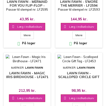
LAWN FAWN - MERMAID
LAWN FAWN - S'MORE
FOR YOU FLIP-FLOP -
THE MERRIER - LF2594
LF1775
Passer til stempel nr. LF2595
Passer til stempel nr. LF2593
43,95 kr.
144,95 kr.

Læg i indkøbskurv

Læg i indkøbskurv
Mere
Mere

På lager

På lager
MÆRKER:
LAWN FAWN
MÆRKER:
LAWN FAWN
LAWN FAWN - MAGIC
LAWN FAWN -
IRIS BIRDHOUSE - LF2471
SCALLOPED CIRCLE GIFT
TAG - LF2453
212,95 kr.
98,95 kr.

Læg i indkøbskurv

Læg i indkøbskurv