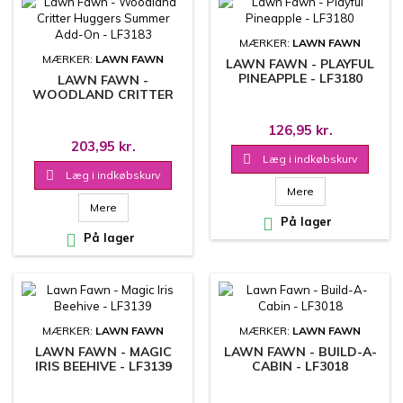
MÆRKER:
LAWN FAWN
MÆRKER:
LAWN FAWN
LAWN FAWN - PLAYFUL
PINEAPPLE - LF3180
LAWN FAWN -
WOODLAND CRITTER
HUGGERS SUMMER ADD-
ON - LF3183
126,95 kr.
203,95 kr.

Læg i indkøbskurv

Læg i indkøbskurv
Mere
Mere

På lager

På lager
MÆRKER:
LAWN FAWN
MÆRKER:
LAWN FAWN
LAWN FAWN - MAGIC
LAWN FAWN - BUILD-A-
IRIS BEEHIVE - LF3139
CABIN - LF3018