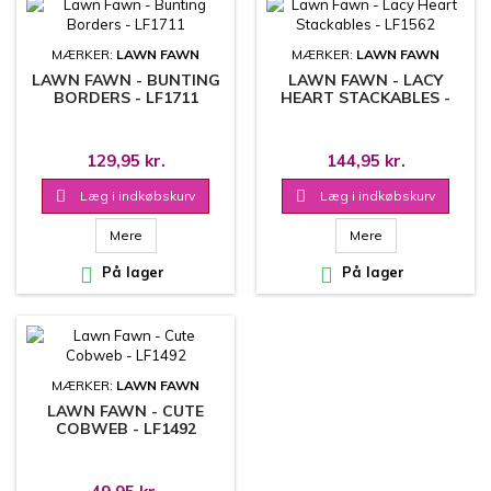
MÆRKER:
LAWN FAWN
MÆRKER:
LAWN FAWN
LAWN FAWN - BUNTING
LAWN FAWN - LACY
BORDERS - LF1711
HEART STACKABLES -
LF1562
129,95 kr.
144,95 kr.

Læg i indkøbskurv

Læg i indkøbskurv
Mere
Mere

På lager

På lager
MÆRKER:
LAWN FAWN
LAWN FAWN - CUTE
COBWEB - LF1492