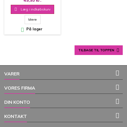
49,95 kr.

Læg i indkøbskurv
Mere

På lager

TILBAGE TIL TOPPEN

VARER

VORES FIRMA

DIN KONTO

KONTAKT