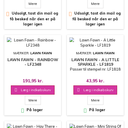
Mere
Mere

Udsolgt, tast din mail og

Udsolgt, tast din mail og
få besked når den er på
få besked når den er på
lager igen
lager igen
MÆRKER:
LAWN FAWN
MÆRKER:
LAWN FAWN
LAWN FAWN - RAINBOW
LAWN FAWN - A LITTLE
- LF2348
SPARKLE - LF1819
Passer til stempel nr. LF1818
191,95 kr.
43,95 kr.

Læg i indkøbskurv

Læg i indkøbskurv
Mere
Mere

På lager

På lager