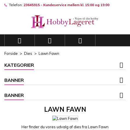
Telefon:
23645915 - Kundeservice mellem kl. 15:00 og 19:00
×
×
×
×
Mine ønskelister
((modalTitle))
((title))
Log ind
((confirmMessage))
Du skal være logget på for at gemme produkter på din
((label))
ønskeliste.
add_circle_outli
Opret en ny liste



((cancelText))
((modalDeleteText))
((cancelText))
((loginText))
Forside
Dies
Lawn Fawn
((cancelText))
((createText))
KATEGORIER
BANNER
BANNER
LAWN FAWN
Her finder du vores udvalg af dies fra Lawn Fawn