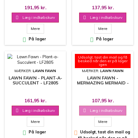
191,95 kr.
137,95 kr.

Læg i indkøbskurv

Læg i indkøbskurv
Mere
Mere

På lager

På lager
Udsolgt, tast din mail og få
besked når den er på lager
igen
MÆRKER:
LAWN FAWN
MÆRKER:
LAWN FAWN
LAWN FAWN - PLANT-A-
LAWN FAWN -
SUCCULENT - LF2805
MERMAZING MERMAID -
LF2881
161,95 kr.
107,95 kr.

Læg i indkøbskurv

Læg i indkøbskurv
Mere
Mere

På lager

Udsolgt, tast din mail og
få besked når den er på