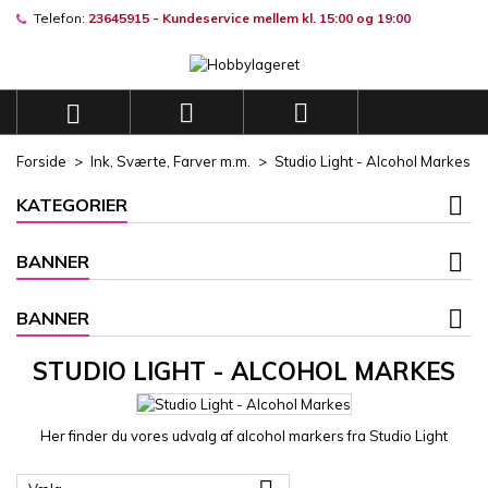
Telefon:
23645915 - Kundeservice mellem kl. 15:00 og 19:00
×
×
×
×
Mine ønskelister
((modalTitle))
((title))
Log ind
((confirmMessage))
Du skal være logget på for at gemme produkter på din
((label))



ønskeliste.
add_circle_outli
Opret en ny liste
Forside
Ink, Sværte, Farver m.m.
Studio Light - Alcohol Markes
((cancelText))
((modalDeleteText))
((cancelText))
((loginText))
KATEGORIER
((cancelText))
((createText))
BANNER
BANNER
STUDIO LIGHT - ALCOHOL MARKES
Her finder du vores udvalg af alcohol markers fra Studio Light