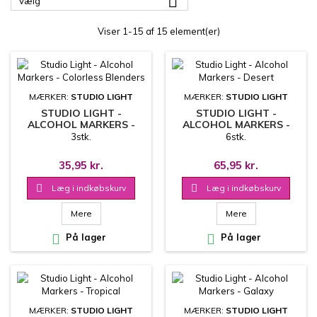

Vælg
Viser 1-15 af 15 element(er)
MÆRKER:
STUDIO LIGHT
MÆRKER:
STUDIO LIGHT
STUDIO LIGHT -
STUDIO LIGHT -
ALCOHOL MARKERS -
ALCOHOL MARKERS -
COLORLESS BLENDERS
DESERT
3stk.
6stk.
35,95 kr.
65,95 kr.

Læg i indkøbskurv

Læg i indkøbskurv
Mere
Mere

På lager

På lager
MÆRKER:
STUDIO LIGHT
MÆRKER:
STUDIO LIGHT