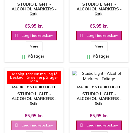
STUDIO LIGHT -
STUDIO LIGHT -
ALCOHOL MARKERS -
ALCOHOL MARKERS -
TROPICAL
GALAXY
6stk.
6stk.
65,95 kr.
65,95 kr.

Læg i indkøbskurv

Læg i indkøbskurv
Mere
Mere

På lager

På lager
Udsolgt, tast din mail og få
besked når den er på lager
igen
MÆRKER:
STUDIO LIGHT
MÆRKER:
STUDIO LIGHT
STUDIO LIGHT -
STUDIO LIGHT -
ALCOHOL MARKERS -
ALCOHOL MARKERS -
SEA & SKY
FOLIAGE
6stk.
6stk.
65,95 kr.
65,95 kr.

Læg i indkøbskurv

Læg i indkøbskurv