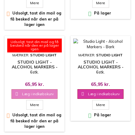
Mere
Mere

Udsolgt, tast din mail og

På lager
få besked når den er på
lager igen
Udsolgt, tast din mail og få
besked når den er på lager
igen
MÆRKER:
STUDIO LIGHT
MÆRKER:
STUDIO LIGHT
STUDIO LIGHT -
STUDIO LIGHT -
ALCOHOL MARKERS -
ALCOHOL MARKERS -
BLOSSOM
BARK
6stk.
6stk.
65,95 kr.
65,95 kr.

Læg i indkøbskurv

Læg i indkøbskurv
Mere
Mere

Udsolgt, tast din mail og

På lager
få besked når den er på
lager igen