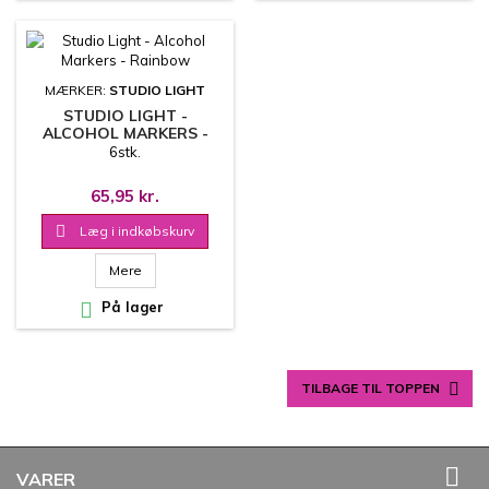
MÆRKER:
STUDIO LIGHT
STUDIO LIGHT -
ALCOHOL MARKERS -
RAINBOW
6stk.
65,95 kr.

Læg i indkøbskurv
Mere

På lager

TILBAGE TIL TOPPEN

VARER