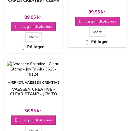
CARLA CREATES - CLEAR
CAR0003
STAMP - CHRISTMAS
BAUBLES 1 - CAR0105
89,95 kr.
89,95 kr.

Læg i indkøbskurv

Læg i indkøbskurv
Mere
Mere

På lager

På lager
MÆRKER:
VAESSEN CREATIVE
VAESSEN CREATIVE -
CLEAR STAMP - JOY TO
ALL - 3625-0124
36,95 kr.

Læg i indkøbskurv
Mere