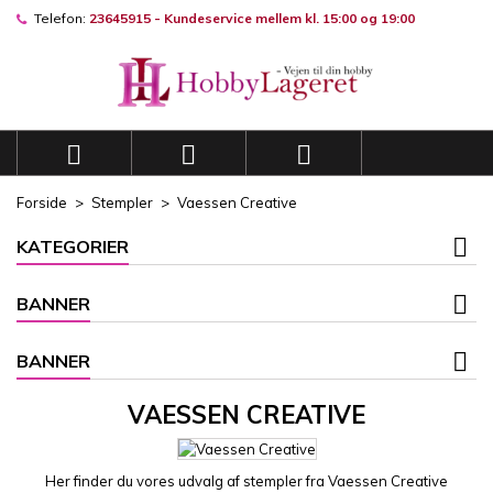
Telefon:
23645915 - Kundeservice mellem kl. 15:00 og 19:00
×
×
×
×
Mine ønskelister
((modalTitle))
((title))
Log ind
((confirmMessage))
Du skal være logget på for at gemme produkter på din
((label))
ønskeliste.
add_circle_outli
Opret en ny liste



((cancelText))
((modalDeleteText))
((cancelText))
((loginText))
Forside
Stempler
Vaessen Creative
((cancelText))
((createText))
KATEGORIER
BANNER
BANNER
VAESSEN CREATIVE
Her finder du vores udvalg af stempler fra Vaessen Creative