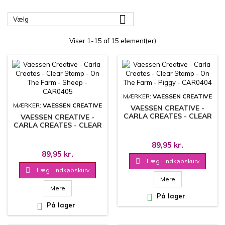

Vælg
Viser 1-15 af 15 element(er)
MÆRKER:
VAESSEN CREATIVE
MÆRKER:
VAESSEN CREATIVE
VAESSEN CREATIVE -
CARLA CREATES - CLEAR
VAESSEN CREATIVE -
STAMP - ON THE FARM -
CARLA CREATES - CLEAR
PIGGY - CAR0404
STAMP - ON THE FARM -
SHEEP - CAR0405
89,95 kr.
89,95 kr.

Læg i indkøbskurv

Læg i indkøbskurv
Mere
Mere

På lager

På lager