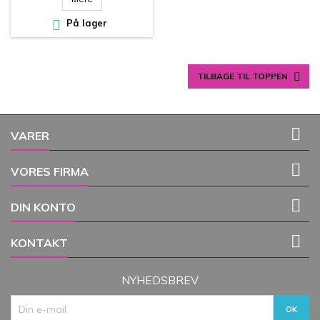

På lager

TILBAGE TIL TOPPEN

VARER

VORES FIRMA

DIN KONTO

KONTAKT
NYHEDSBREV