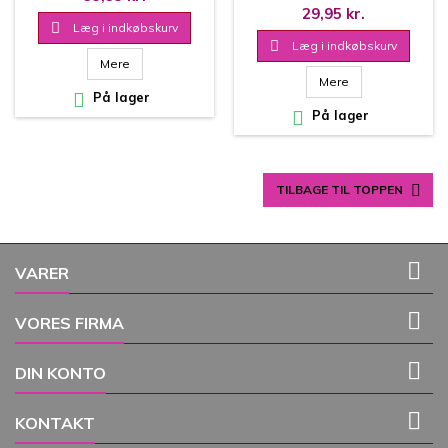
29,95 kr.

Læg i indkøbskurv

Læg i indkøbskurv
Mere
Mere

På lager

På lager

TILBAGE TIL TOPPEN

VARER

VORES FIRMA

DIN KONTO

KONTAKT