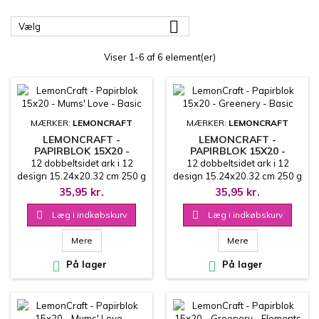

Vælg
Viser 1-6 af 6 element(er)
MÆRKER:
LEMONCRAFT
MÆRKER:
LEMONCRAFT
LEMONCRAFT -
LEMONCRAFT -
PAPIRBLOK 15X20 -
PAPIRBLOK 15X20 -
MUMS' LOVE - BASIC
GREENERY - BASIC
12 dobbeltsidet ark i 12
12 dobbeltsidet ark i 12
design 15.24x20.32 cm 250 g
design 15.24x20.32 cm 250 g
35,95 kr.
35,95 kr.

Læg i indkøbskurv

Læg i indkøbskurv
Mere
Mere

På lager

På lager