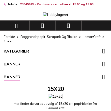
Telefon:
23645915 - Kundeservice mellem kl. 15:00 og 19:00
×
×
×
×
Mine ønskelister
((modalTitle))
((title))
Log ind
((confirmMessage))
Du skal være logget på for at gemme produkter på din
((label))



ønskeliste.
add_circle_outli
Opret en ny liste
Forside
Baggrundspapir, Scrapark Og Blokke
LemonCraft
((cancelText))
((modalDeleteText))
15x20
((cancelText))
((loginText))
((cancelText))
((createText))
KATEGORIER
BANNER
BANNER
15X20
Her finder du vores udvalg af 15x20 cm papirblokke fra
LemonCraft