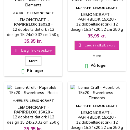
MÆRKER:
LEMONCRAFT
MÆRKER:
LEMONCRAFT
LEMONCRAFT -
PAPIRBLOK 15X20 -
LEMONCRAFT -
GREENERY - ELEMENTS
PAPIRBLOK 15X20 -
12 dobbeltsidet ark i 12
MUMS' LOVE - ELEMENTS
12 dobbeltsidet ark i 12
design 15.24x20.32 cm 250 g
design 15.24x20.32 cm 250 g
35,95 kr.
35,95 kr.

Læg i indkøbskurv

Læg i indkøbskurv
Mere
Mere

På lager

På lager
MÆRKER:
LEMONCRAFT
MÆRKER:
LEMONCRAFT
LEMONCRAFT -
PAPIRBLOK 15X20 -
LEMONCRAFT -
SWEETNESS - BASIC
12 dobbeltsidet ark i 12
PAPIRBLOK 15X20 -
SWEETNESS - ELEMENTS
design 15.24x20.32 cm 250 g
12 dobbeltsidet ark i 12
design 15.24x20.32 cm 250 g
35,95 kr.