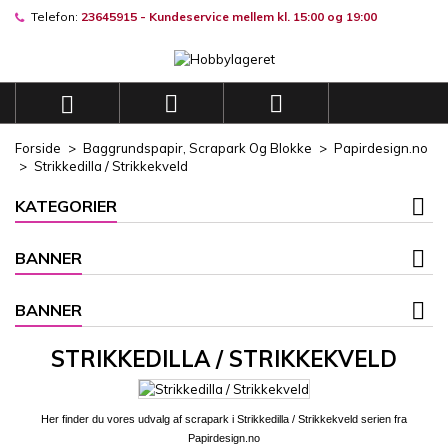
Telefon:
23645915 - Kundeservice mellem kl. 15:00 og 19:00
×
×
×
×
Mine ønskelister
((modalTitle))
((title))
Log ind
((confirmMessage))
Du skal være logget på for at gemme produkter på din
((label))



ønskeliste.
add_circle_outli
Opret en ny liste
Forside
Baggrundspapir, Scrapark Og Blokke
Papirdesign.no
((cancelText))
((modalDeleteText))
Strikkedilla / Strikkekveld
((cancelText))
((loginText))
((cancelText))
((createText))
KATEGORIER
BANNER
BANNER
STRIKKEDILLA / STRIKKEKVELD
Her finder du vores udvalg af
scrapark i
Strikkedilla / Strikkekveld serien fra
Papirdesign.no