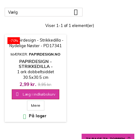

Vælg
Viser 1-1 af 1 element(er)
-70%
MÆRKER:
PAPIRDESIGN.NO
PAPIRDESIGN -
STRIKKEDILLA -
NYDELIGE NØSTER -
1 ark dobbeltsiddet
PD17341
30.5x30.5 cm
2,99 kr.
9,95 kr.

Læg i indkøbskurv
Mere

På lager
TILBAGE TIL TOPPEN