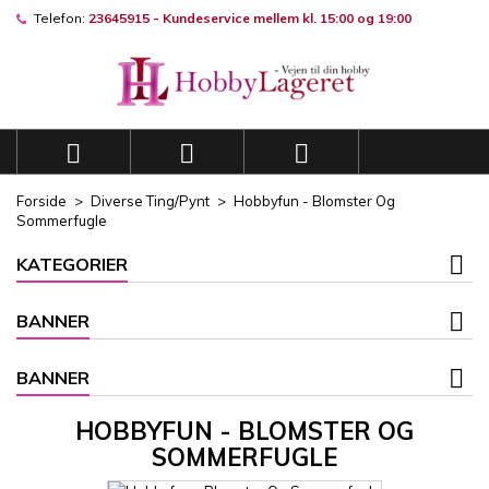
Telefon:
23645915 - Kundeservice mellem kl. 15:00 og 19:00
×
×
×
×
Mine ønskelister
((modalTitle))
((title))
Log ind
((confirmMessage))
Du skal være logget på for at gemme produkter på din
((label))
ønskeliste.
add_circle_outli
Opret en ny liste



((cancelText))
((modalDeleteText))
((cancelText))
((loginText))
Forside
Diverse Ting/Pynt
Hobbyfun - Blomster Og
((cancelText))
((createText))
Sommerfugle
KATEGORIER
BANNER
BANNER
HOBBYFUN - BLOMSTER OG
SOMMERFUGLE