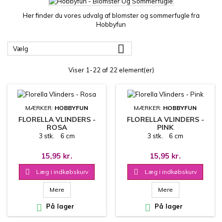
Her finder du vores udvalg af blomster og sommerfugle fra
Hobbyfun

Vælg
Viser 1-22 af 22 element(er)
MÆRKER:
HOBBYFUN
MÆRKER:
HOBBYFUN
FLORELLA VLINDERS -
FLORELLA VLINDERS -
ROSA
PINK
3 stk. 6 cm
3 stk. 6 cm
15,95 kr.
15,95 kr.

Læg i indkøbskurv

Læg i indkøbskurv
Mere
Mere

På lager

På lager