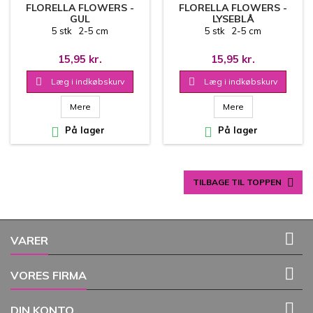
FLORELLA FLOWERS -
FLORELLA FLOWERS -
GUL
LYSEBLÅ
5 stk 2-5 cm
5 stk 2-5 cm
15,95 kr.
15,95 kr.

Læg i indkøbskurv

Læg i indkøbskurv
Mere
Mere

På lager

På lager

TILBAGE TIL TOPPEN

VARER

VORES FIRMA

DIN KONTO