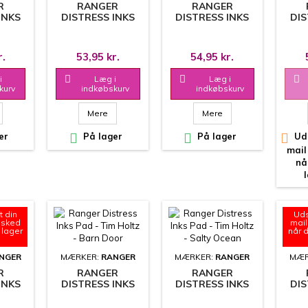
R
RANGER
RANGER
INKS
DISTRESS INKS
DISTRESS INKS
DIS
HOLTZ
PAD - TIM HOLTZ
PAD - TIM HOLTZ
PAD 
ID
- LUCKY CLOVER
- HICKORY SMOKE
- P
N
r.
53,95 kr.
54,95 kr.
i

Læg i

Læg i

kurv
indkøbskurv
indkøbskurv
Mere
Mere
er

På lager

På lager

Uds
mail
nå
t din
Uds
esked
mail
 lager
når 
NGER
MÆRKER:
RANGER
MÆRKER:
RANGER
MÆR
R
RANGER
RANGER
INKS
DISTRESS INKS
DISTRESS INKS
DIS
HOLTZ
PAD - TIM HOLTZ
PAD - TIM HOLTZ
PAD 
 SAGE
- BARN DOOR
- SALTY OCEAN
- M