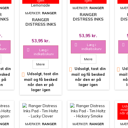
igen
igen
NGER
MÆRKER:
RANGER
MÆR
MÆRKER:
RANGER
R
RANGER
INKS
DISTRESS INKS
DIS
RANGER
HOLTZ
PAD - TIM HOLTZ
PAD 
DISTRESS INKS
- PEACOCK
- CA
PAD - TIM HOLTZ
MON
FEATHERS
- SQUEEZED
r.
53,95 kr.
LEMONADE
53,95 kr.
i

Læg i

kurv
indkøbskurv

Læg i
indkøbskurv
Mere
Mere
st din

Udsolgt, tast din

Uds

Udsolgt, tast din
besked
mail og få besked
mail
r på
mail og få besked
når den er på
nå
en
når den er på
lager igen
lager igen
Uds
mail
når 
NGER
MÆRKER:
RANGER
MÆRKER:
RANGER
MÆR