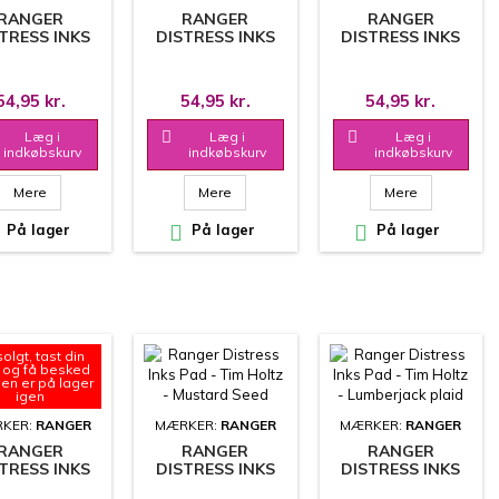
RANGER
RANGER
RANGER
TRESS INKS
DISTRESS INKS
DISTRESS INKS
- TIM HOLTZ
PAD - TIM HOLTZ
PAD - TIM HOLTZ
 CRACKED
- BROKEN CHINA
- AGED
ISTACHIO
MAHOGANY
54,95 kr.
54,95 kr.
54,95 kr.
Læg i

Læg i

Læg i
indkøbskurv
indkøbskurv
indkøbskurv
Mere
Mere
Mere
På lager

På lager

På lager
olgt, tast din
 og få besked
den er på lager
igen
KER:
RANGER
MÆRKER:
RANGER
MÆRKER:
RANGER
RANGER
RANGER
RANGER
TRESS INKS
DISTRESS INKS
DISTRESS INKS
- TIM HOLTZ
PAD - TIM HOLTZ
PAD - TIM HOLTZ