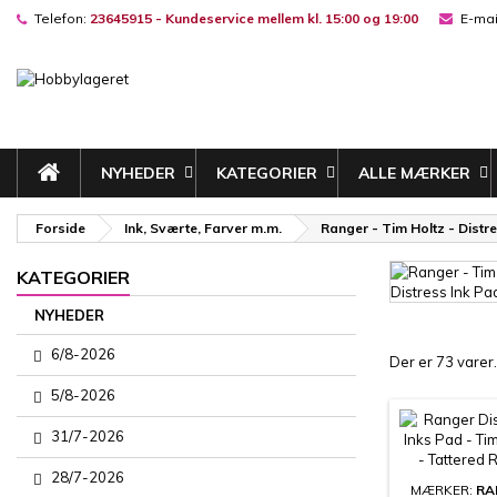
Telefon:
23645915 - Kundeservice mellem kl. 15:00 og 19:00
E-mai
M
(
((
L
((
Du
((l
NYHEDER
KATEGORIER
ALLE MÆRKER
Forside
Ink, Sværte, Farver m.m.
Ranger - Tim Holtz - Distr
KATEGORIER
NYHEDER
6/8-2026
Der er 73 varer.
5/8-2026
31/7-2026
28/7-2026
MÆRKER:
RA