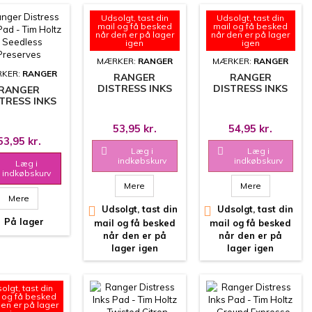
Udsolgt, tast din
Udsolgt, tast din
mail og få besked
mail og få besked
når den er på lager
når den er på lager
igen
igen
MÆRKER:
RANGER
MÆRKER:
RANGER
KER:
RANGER
RANGER
RANGER
DISTRESS INKS
DISTRESS INKS
RANGER
PAD - TIM HOLTZ
PAD - TIM HOLTZ
TRESS INKS
- SHABBY
- WORN LIPSTICK
- TIM HOLTZ
SHUTTERS
 SEEDLESS
53,95 kr.
54,95 kr.
RESERVES
53,95 kr.

Læg i

Læg i
indkøbskurv
indkøbskurv
Læg i
indkøbskurv
Mere
Mere
Mere

Udsolgt, tast din

Udsolgt, tast din
På lager
mail og få besked
mail og få besked
når den er på
når den er på
lager igen
lager igen
olgt, tast din
 og få besked
den er på lager