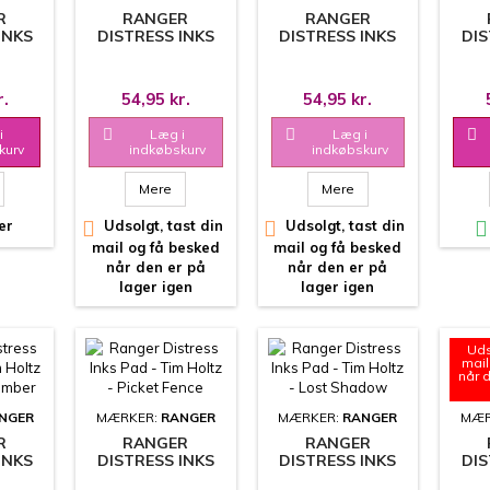
R
RANGER
RANGER
INKS
DISTRESS INKS
DISTRESS INKS
DIS
HOLTZ
PAD - TIM HOLTZ
PAD - TIM HOLTZ
PAD 
 ROSE
- MILLED
- FOREST MOSS
-
LAVENDER
P
r.
54,95 kr.
54,95 kr.
i

Læg i

Læg i

kurv
indkøbskurv
indkøbskurv
Mere
Mere
er

Udsolgt, tast din

Udsolgt, tast din

mail og få besked
mail og få besked
når den er på
når den er på
lager igen
lager igen
Uds
mail
når 
NGER
MÆRKER:
RANGER
MÆRKER:
RANGER
MÆR
R
RANGER
RANGER
INKS
DISTRESS INKS
DISTRESS INKS
DIS
HOLTZ
PAD - TIM HOLTZ
PAD - TIM HOLTZ
PAD 