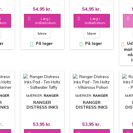
HED
- PICKET FENCE
- LOST SHADOW
- 
R
r.
54,95 kr.
54,95 kr.
i

Læg i

Læg i

kurv
indkøbskurv
indkøbskurv
Mere
Mere
er

På lager

På lager

Uds
mail
nå
NGER
MÆRKER:
RANGER
MÆRKER:
RANGER
MÆR
R
RANGER
RANGER
INKS
DISTRESS INKS
DISTRESS INKS
DIS
HOLTZ
PAD - TIM HOLTZ
PAD - TIM HOLTZ
PAD 
TED
- SALTWATER
- VILLAINOUS
- P
R
TAFFY
POTION
r.
53,95 kr.
53,95 kr.