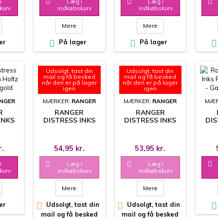
i

Læg i

Læg i

kurv
indkøbskurv
indkøbskurv
Mere
Mere
er

På lager

På lager

Udsolgt, tast din
Udsolgt, tast din
mail og få besked
mail og få besked
når den er på lager
når den er på lager
igen
igen
NGER
MÆRKER:
RANGER
MÆRKER:
RANGER
MÆR
R
RANGER
RANGER
INKS
DISTRESS INKS
DISTRESS INKS
DIS
HOLTZ
PAD - TIM HOLTZ
PAD - TIM HOLTZ
PAD 
D
- FRAYED BURLAP
- PINE NEEDLES
-
LD
r.
54,95 kr.
53,95 kr.
i

Læg i

Læg i

kurv
indkøbskurv
indkøbskurv
Mere
Mere
er

Udsolgt, tast din

Udsolgt, tast din

mail og få besked
mail og få besked