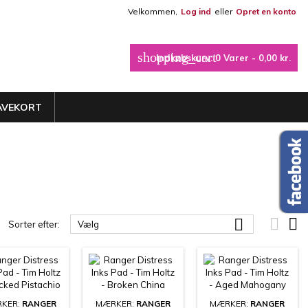
Velkommen,
Log ind
eller
Opret en konto
×
×
×
×
shopping_cart
Indkøbskurv:
0
Varer - 0,00 kr.
_outline
iste
AVEKORT
)
)
)



Sorter efter:
Vælg
KER:
RANGER
MÆRKER:
RANGER
MÆRKER:
RANGER