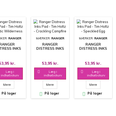
KER:
RANGER
MÆRKER:
RANGER
MÆRKER:
RANGER
RANGER
RANGER
RANGER
TRESS INKS
DISTRESS INKS
DISTRESS INKS
- TIM HOLTZ
PAD - TIM HOLTZ
PAD - TIM HOLTZ
- RUSTIC
- CRACKLING
- SPECKLED EGG
LDERNESS
CAMPFIRE
53,95 kr.
53,95 kr.
53,95 kr.
Læg i

Læg i

Læg i
indkøbskurv
indkøbskurv
indkøbskurv
Mere
Mere
Mere
På lager

På lager

På lager