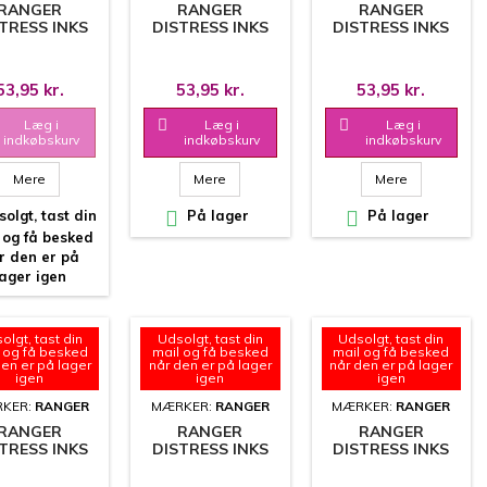
RANGER
RANGER
RANGER
TRESS INKS
DISTRESS INKS
DISTRESS INKS
- TIM HOLTZ
PAD - TIM HOLTZ
PAD - TIM HOLTZ
UMICE STONE
- CRUSHED OLIVE
- CHIPPED
SAPPHIRE
53,95 kr.
53,95 kr.
53,95 kr.
Læg i

Læg i

Læg i
indkøbskurv
indkøbskurv
indkøbskurv
Mere
Mere
Mere
olgt, tast din

På lager

På lager
 og få besked
r den er på
lager igen
olgt, tast din
Udsolgt, tast din
Udsolgt, tast din
 og få besked
mail og få besked
mail og få besked
den er på lager
når den er på lager
når den er på lager
igen
igen
igen
KER:
RANGER
MÆRKER:
RANGER
MÆRKER:
RANGER
RANGER
RANGER
RANGER
TRESS INKS
DISTRESS INKS
DISTRESS INKS
- TIM HOLTZ
PAD - TIM HOLTZ
PAD - TIM HOLTZ
OWED LAWN
- PICKED
- SHADED LILAC