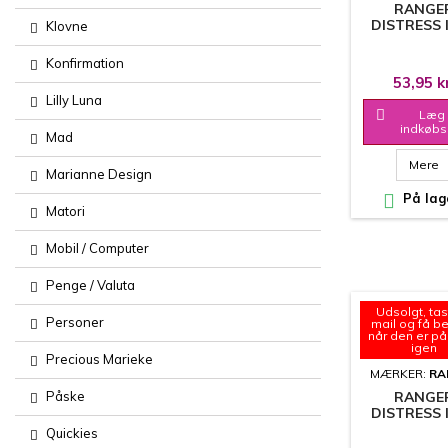
RANGE
DISTRESS 
Klovne
PAD - TIM 
- MERMA
Konfirmation
LAGOO
53,95 k
Lilly Luna

Læg 
indkøbs
Mad
Mere
Marianne Design

På lag
Matori
Mobil / Computer
Penge / Valuta
Udsolgt, tas
Personer
mail og få b
når den er på
igen
Precious Marieke
MÆRKER:
RA
Påske
RANGE
DISTRESS 
PAD - TIM 
Quickies
- BUNDLED