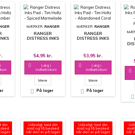
NGER
MÆRKER:
RANGER
MÆRKER:
RANGER
MÆR
R
RANGER
RANGER
INKS
DISTRESS INKS
DISTRESS INKS
HOLTZ
PAD - TIM HOLTZ
PAD - TIM HOLTZ
DIS
ZED
- SPICED
- ABANDONED
PAD 
R
MARMELADE
CORAL
-
r.
54,95 kr.
53,95 kr.
P
i

Læg i

Læg i
kurv
indkøbskurv
indkøbskurv

Mere
Mere
er

På lager

På lager

t din
Udsolgt, tast din
Udsolgt, tast din
Uds
esked
mail og få besked
mail og få besked
mail
 lager
når den er på lager
når den er på lager
når 