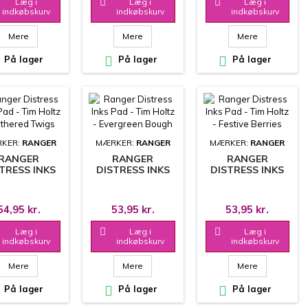
Læg i

Læg i

Læg i
indkøbskurv
indkøbskurv
indkøbskurv
Mere
Mere
Mere
På lager

På lager

På lager
KER:
RANGER
MÆRKER:
RANGER
MÆRKER:
RANGER
RANGER
RANGER
RANGER
TRESS INKS
DISTRESS INKS
DISTRESS INKS
- TIM HOLTZ
PAD - TIM HOLTZ
PAD - TIM HOLTZ
 GATHERED
- EVERGREEN
- FESTIVE
TWIGS
BOUGH
BERRIES
54,95 kr.
53,95 kr.
53,95 kr.
Læg i

Læg i

Læg i
indkøbskurv
indkøbskurv
indkøbskurv
Mere
Mere
Mere
På lager

På lager

På lager