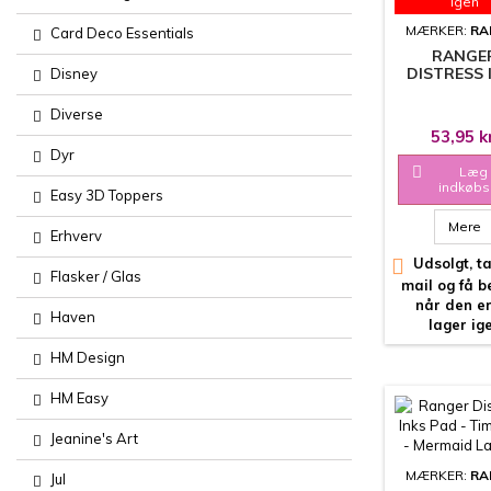
igen
MÆRKER:
RA
Card Deco Essentials
RANGE
DISTRESS 
Disney
PAD - TIM 
- RIPE
Diverse
PERSIM
53,95 k
Dyr

Læg 
indkøbs
Easy 3D Toppers
Mere
Erhverv

Udsolgt, ta
Flasker / Glas
mail og få 
når den e
Haven
lager ig
HM Design
HM Easy
Jeanine's Art
MÆRKER:
RA
Jul