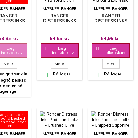
igen
KER:
RANGER
MÆRKER:
RANGER
MÆRKER:
RANGER
RANGER
RANGER
RANGER
TRESS INKS
DISTRESS INKS
DISTRESS INKS
- TIM HOLTZ
PAD - TIM HOLTZ
PAD - TIM HOLTZ
NDIED APPLE
- TWISTED
- GROUND
CITRON
EXPRESSO
53,95 kr.
54,95 kr.
54,95 kr.
Læg i

Læg i

Læg i
indkøbskurv
indkøbskurv
indkøbskurv
Mere
Mere
Mere
olgt, tast din

På lager

På lager
 og få besked
r den er på
lager igen
olgt, tast din
 og få besked
den er på lager
igen
KER:
RANGER
MÆRKER:
RANGER
MÆRKER:
RANGER