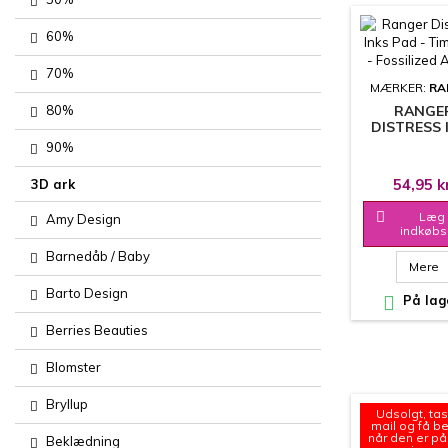
60%
70%
MÆRKER:
RA
80%
RANGE
DISTRESS 
PAD - TIM 
90%
- FOSSILI
AMBE
54,95 k
3D ark

Læg 
Amy Design
indkøbs
Barnedåb / Baby
Mere
Barto Design

På lag
Berries Beauties
Blomster
Bryllup
Udsolgt, tas
mail og få b
når den er på
Beklædning