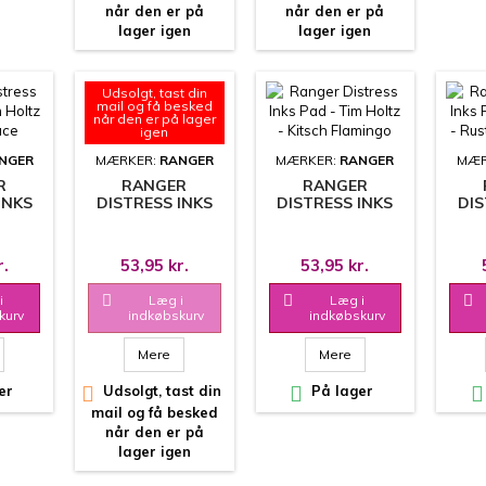
når den er på
når den er på
lager igen
lager igen
Udsolgt, tast din
mail og få besked
når den er på lager
igen
NGER
MÆRKER:
RANGER
MÆRKER:
RANGER
MÆR
R
RANGER
RANGER
INKS
DISTRESS INKS
DISTRESS INKS
DIS
HOLTZ
PAD - TIM HOLTZ
PAD - TIM HOLTZ
PAD 
RUCE
- CARVED
- KITSCH
PUMPKIN
FLAMINGO
WI
r.
53,95 kr.
53,95 kr.
i

Læg i

Læg i

kurv
indkøbskurv
indkøbskurv
Mere
Mere
er

Udsolgt, tast din

På lager

mail og få besked
når den er på
lager igen