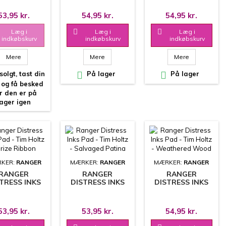
BLUEPRINT
- MUSTARD SEED
- LUMBERJACK
SKETCH
PLAID
53,95 kr.
54,95 kr.
54,95 kr.
Læg i

Læg i

Læg i
indkøbskurv
indkøbskurv
indkøbskurv
Mere
Mere
Mere
olgt, tast din

På lager

På lager
 og få besked
r den er på
lager igen
KER:
RANGER
MÆRKER:
RANGER
MÆRKER:
RANGER
RANGER
RANGER
RANGER
TRESS INKS
DISTRESS INKS
DISTRESS INKS
- TIM HOLTZ
PAD - TIM HOLTZ
PAD - TIM HOLTZ
RIZE RIBBON
- SALVAGED
- WEATHERED
PATINA
WOOD
53,95 kr.
53,95 kr.
54,95 kr.