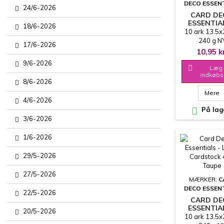
DECO ESSEN
24/6-2026
CARD D
ESSENTIA
18/6-2026
LINEN
10 ark 13.5
CARDSTOCK
240 g N
17/6-2026
MAGENTA 
PRODUCENT -
10,95 k
ANDEN STR
9/6-2026
OG FAR

Læg 
indkøbs
8/6-2026
Mere
4/6-2026

På lag
3/6-2026
1/6-2026
29/5-2026
27/5-2026
MÆRKER:
C
DECO ESSEN
22/5-2026
CARD D
ESSENTIA
20/5-2026
LINEN
10 ark 13.5