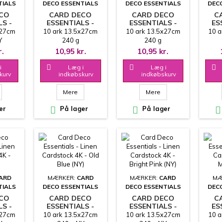
TIALS
DECO ESSENTIALS
DECO ESSENTIALS
DEC
ECO
CARD DECO
CARD DECO
C
LS -
ESSENTIALS -
ESSENTIALS -
ES
LINEN
LINEN
x27cm
10 ark 13.5x27cm
10 ark 13.5x27cm
10 a
 4K -
CARDSTOCK 4K -
CARDSTOCK 4K -
CAR
Y
240 g
240 g
(NY)
TANGERINE
APRICOT
S
 LIDT
PROD
r.
10,95 kr.
10,95 kr.
UKTUR
AND
VE
i

Læg i

Læg i

kurv
indkøbskurv
indkøbskurv
Mere
Mere
er

På lager

På lager

ARD
MÆRKER:
CARD
MÆRKER:
CARD
MÆ
TIALS
DECO ESSENTIALS
DECO ESSENTIALS
DEC
ECO
CARD DECO
CARD DECO
C
LS -
ESSENTIALS -
ESSENTIALS -
ES
LINEN
LINEN
x27cm
10 ark 13.5x27cm
10 ark 13.5x27cm
10 a