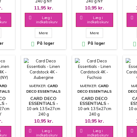
 4K -
CARDSTOCK 4K -
CARDSTOCK 4K -
CAR
Y
240 g NY
240 g NY
OLD BLUE (NY)
BRIGHT PINK (NY)
M
 LIDT
PRODUCENT - LIDT
PRODUCENT - LIDT
PROD
r.
11,95 kr.
10,95 kr.
UKTUR
ANDEN STRUKTUR
ANDEN STRUKTUR
AND
VE
OG FARVE
OG FARVE
i

Læg i

Læg i

kurv
indkøbskurv
indkøbskurv
Mere
Mere
er

På lager

På lager

ARD
MÆRKER:
CARD
MÆRKER:
CARD
MÆ
TIALS
DECO ESSENTIALS
DECO ESSENTIALS
DEC
ECO
CARD DECO
CARD DECO
C
LS -
ESSENTIALS -
ESSENTIALS -
ES
LINEN
LINEN
x27cm
10 ark 13.5x27cm
10 ark 13.5x27cm
10 a
 4K -
CARDSTOCK 4K -
CARDSTOCK 4K -
CAR
Y
240 g
240 g
INE
AUBERGINE
FUCHSIA
DAR
 LIDT
PROD
r.
10,95 kr.
10,95 kr.
UKTUR
AND
VE
i

Læg i

Læg i

kurv
indkøbskurv
indkøbskurv