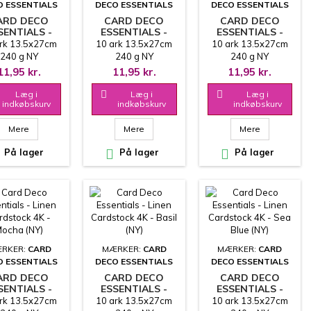
O ESSENTIALS
DECO ESSENTIALS
DECO ESSENTIALS
ARD DECO
CARD DECO
CARD DECO
SENTIALS -
ESSENTIALS -
ESSENTIALS -
LINEN
LINEN
LINEN
rk 13.5x27cm
10 ark 13.5x27cm
10 ark 13.5x27cm
DSTOCK 4K -
CARDSTOCK 4K -
CARDSTOCK 4K -
240 g NY
240 g NY
240 g NY
TONE (NY)
LAVENDER (NY)
AMETHYST (NY)
UCENT - LIDT
PRODUCENT - LIDT
PRODUCENT - LIDT
11,95 kr.
11,95 kr.
11,95 kr.
EN STRUKTUR
ANDEN STRUKTUR
ANDEN STRUKTUR
OG FARVE
OG FARVE
OG FARVE
Læg i

Læg i

Læg i
indkøbskurv
indkøbskurv
indkøbskurv
Mere
Mere
Mere
På lager

På lager

På lager
RKER:
CARD
MÆRKER:
CARD
MÆRKER:
CARD
O ESSENTIALS
DECO ESSENTIALS
DECO ESSENTIALS
ARD DECO
CARD DECO
CARD DECO
SENTIALS -
ESSENTIALS -
ESSENTIALS -
LINEN
LINEN
LINEN
rk 13.5x27cm
10 ark 13.5x27cm
10 ark 13.5x27cm