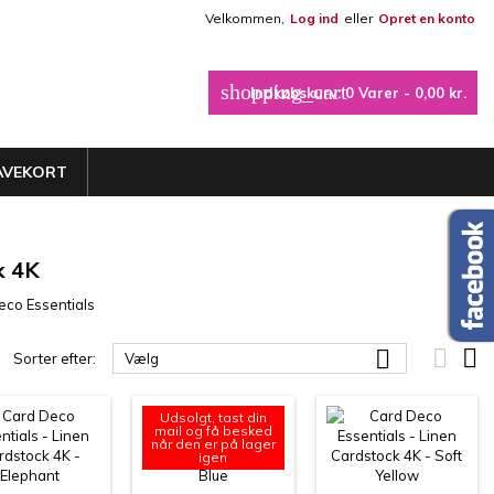
Velkommen,
Log ind
eller
Opret en konto
×
×
×
×
shopping_cart
Indkøbskurv:
0
Varer - 0,00 kr.
_outline
iste
AVEKORT
)
)
)
k 4K
eco Essentials



Sorter efter:
Vælg
Udsolgt, tast din
mail og få besked
når den er på lager
igen