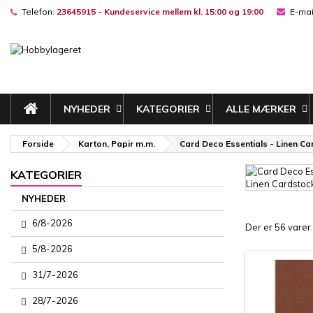
Telefon:
23645915 - Kundeservice mellem kl. 15:00 og 19:00
E-mai
M
(
((
L
((
Du
((l
NYHEDER
KATEGORIER
ALLE MÆRKER
Forside
Karton, Papir m.m.
Card Deco Essentials - Linen Ca
KATEGORIER
NYHEDER
6/8-2026
Der er 56 varer.
5/8-2026
31/7-2026
28/7-2026