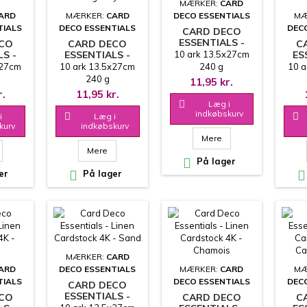
MÆRKER:
CARD
ARD
MÆRKER:
CARD
DECO ESSENTIALS
MÆ
TIALS
DECO ESSENTIALS
DEC
CARD DECO
ESSENTIALS -
ECO
CARD DECO
C
LINEN
LS -
ESSENTIALS -
10 ark 13.5x27cm
ES
CARDSTOCK 4K -
LINEN
x27cm
10 ark 13.5x27cm
240 g
10 a
RED
 4K -
CARDSTOCK 4K -
CAR
240 g
11,95 kr.
INK
BURGUNDY
r.
11,95 kr.

Læg i
indkøbskurv
i

Læg i

kurv
indkøbskurv
Mere
Mere

På lager
er

På lager

MÆRKER:
CARD
ARD
DECO ESSENTIALS
MÆRKER:
CARD
MÆ
TIALS
DECO ESSENTIALS
DEC
CARD DECO
ESSENTIALS -
ECO
CARD DECO
C