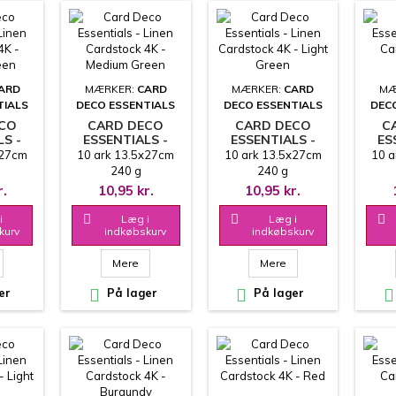
ARD
MÆRKER:
CARD
MÆRKER:
CARD
MÆ
TIALS
DECO ESSENTIALS
DECO ESSENTIALS
DEC
ECO
CARD DECO
CARD DECO
C
LS -
ESSENTIALS -
ESSENTIALS -
ES
LINEN
LINEN
x27cm
10 ark 13.5x27cm
10 ark 13.5x27cm
10 a
 4K -
CARDSTOCK 4K -
CARDSTOCK 4K -
CAR
240 g
240 g
REEN
MEDIUM GREEN
LIGHT GREEN
r.
10,95 kr.
10,95 kr.
i

Læg i

Læg i

kurv
indkøbskurv
indkøbskurv
Mere
Mere
er

På lager

På lager
