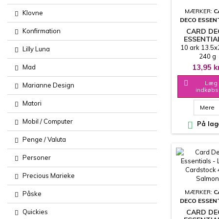
MÆRKER:
C
Klovne
DECO ESSEN
Konfirmation
CARD D
ESSENTIA
LINEN
10 ark 13.5
Lilly Luna
CARDSTOCK
240 g
LIGHT P
13,95 k
Mad

Læg 
Marianne Design
indkøbs
Matori
Mere
Mobil / Computer

På lag
Penge / Valuta
Personer
Precious Marieke
MÆRKER:
C
Påske
DECO ESSEN
Quickies
CARD D