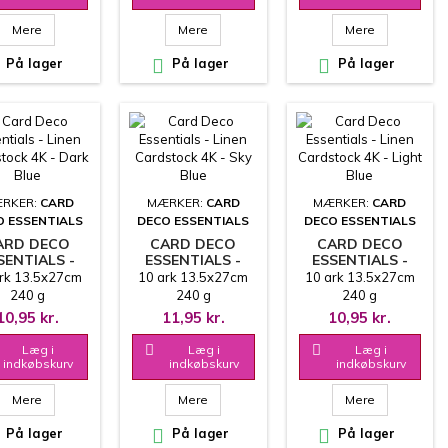
Mere
Mere
Mere
På lager

På lager

På lager
RKER:
CARD
MÆRKER:
CARD
MÆRKER:
CARD
O ESSENTIALS
DECO ESSENTIALS
DECO ESSENTIALS
ARD DECO
CARD DECO
CARD DECO
SENTIALS -
ESSENTIALS -
ESSENTIALS -
LINEN
LINEN
LINEN
rk 13.5x27cm
10 ark 13.5x27cm
10 ark 13.5x27cm
DSTOCK 4K -
CARDSTOCK 4K -
CARDSTOCK 4K -
240 g
240 g
240 g
ARK BLUE
SKY BLUE
LIGHT BLUE
10,95 kr.
11,95 kr.
10,95 kr.
Læg i

Læg i

Læg i
indkøbskurv
indkøbskurv
indkøbskurv
Mere
Mere
Mere
På lager

På lager

På lager