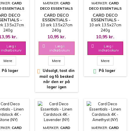
RKER:
CARD
MÆRKER:
CARD
MÆRKER:
CARD
O ESSENTIALS
DECO ESSENTIALS
DECO ESSENTIALS
ARD DECO
CARD DECO
CARD DECO
SENTIALS -
ESSENTIALS -
ESSENTIALS -
LINEN
LINEN
LINEN
rk 13.5x27cm
10 ark 13.5x27cm
10 ark 13.5x27cm
DSTOCK 4K -
CARDSTOCK 4K -
CARDSTOCK 4K -
240g
240g
240g
LEPHANT
GREY BLUE
SOFT YELLOW
13,95 kr.
10,95 kr.
10,95 kr.
Læg i

Læg i

Læg i
indkøbskurv
indkøbskurv
indkøbskurv
Mere
Mere
Mere
På lager

Udsolgt, tast din

På lager
mail og få besked
når den er på
lager igen
RKER:
CARD
MÆRKER:
CARD
MÆRKER:
CARD