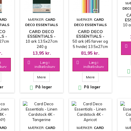
MÆ
DEC
C
ES
ARD
MÆRKER:
CARD
MÆRKER:
CARD
10 a
TIALS
DECO ESSENTIALS
DECO ESSENTIALS
CAR
ECO
CARD DECO
CARD DECO
E
LS -
ESSENTIALS -
ESSENTIALS -
LINEN
LINEN
x27cm
10 ark 13.5x27cm
50 ark (45 farver og
 4K -
CARDSTOCK 4K -
CARDSTOCK 4K -

240 g
5 hvide) 13.5x27cm
ROWN
FOREST GREEN
JUMBO
240g
r.
13,95 kr.
81,95 kr.
KARTONPAKKE
i

Læg i

Læg i
kurv
indkøbskurv
indkøbskurv

Mere
Mere
er

På lager

På lager
ARD
MÆRKER:
CARD
MÆRKER:
CARD
MÆ