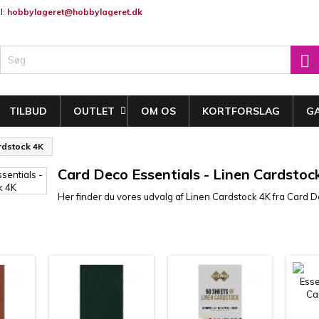
l:
hobbylageret@hobbylageret.dk
ine ønskelister
(modalTitle))
title))
og ind

confirmMessage))
 skal være logget på for at gemme produkter på din ønskeliste.
abel))
add_circle
Opret en ny l
TILBUD
OUTLET
OM OS
KORTFORSLAG
G
((cancelText))
((cancelText))
((modalDeleteText)
((loginText)
rdstock 4K
((cancelText))
((createText)
Card Deco Essentials - Linen Cardstoc
Her finder du vores udvalg af Linen Cardstock 4K fra Card D