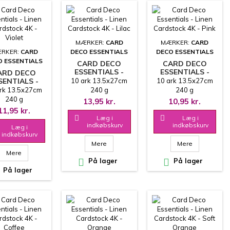
MÆRKER:
CARD
MÆRKER:
CARD
RKER:
CARD
DECO ESSENTIALS
DECO ESSENTIALS
O ESSENTIALS
CARD DECO
CARD DECO
ESSENTIALS -
ESSENTIALS -
ARD DECO
LINEN
LINEN
SENTIALS -
10 ark 13.5x27cm
10 ark 13.5x27cm
CARDSTOCK 4K -
CARDSTOCK 4K -
LINEN
rk 13.5x27cm
240 g
240 g
LILAC
PINK
DSTOCK 4K -
240 g
13,95 kr.
10,95 kr.
VIOLET
11,95 kr.

Læg i

Læg i
indkøbskurv
indkøbskurv
Læg i
indkøbskurv
Mere
Mere
Mere

På lager

På lager
På lager