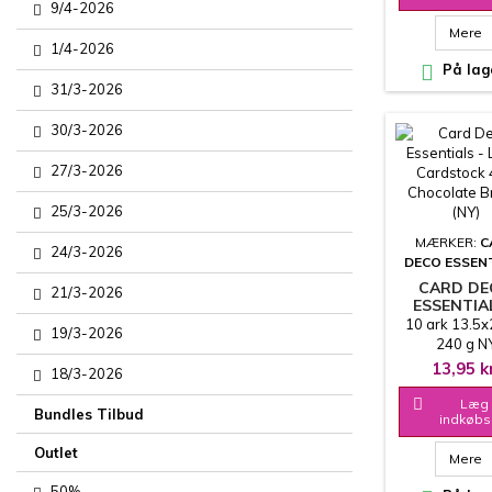
9/4-2026
Mere
1/4-2026

På lag
31/3-2026
30/3-2026
27/3-2026
25/3-2026
MÆRKER:
C
24/3-2026
DECO ESSEN
CARD D
21/3-2026
ESSENTIA
LINEN
10 ark 13.5
19/3-2026
CARDSTOCK
240 g N
CHOCOL
PRODUCENT -
13,95 k
18/3-2026
BROWN (
ANDEN STR
OG FAR

Læg 
Bundles Tilbud
indkøbs
Outlet
Mere
50%