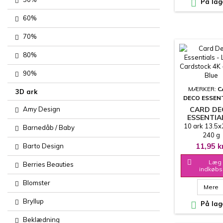

På lag
60%
70%
80%
90%
MÆRKER:
C
3D ark
DECO ESSEN
Amy Design
CARD D
ESSENTIA
LINEN
10 ark 13.5
Barnedåb / Baby
CARDSTOCK
240 g
BABY BL
11,95 k
Barto Design

Læg 
Berries Beauties
indkøbs
Blomster
Mere
Bryllup

På lag
Beklædning