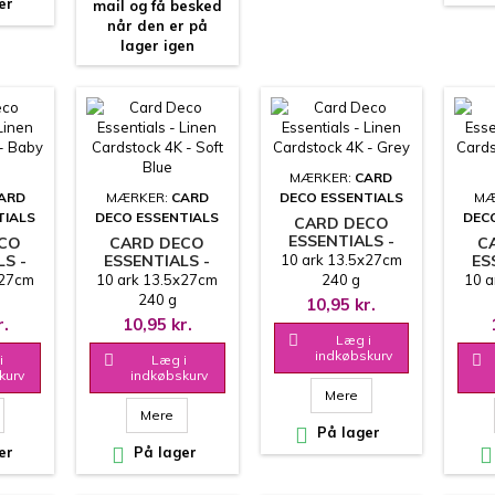
er
mail og få besked
når den er på
lager igen
MÆRKER:
CARD
ARD
MÆRKER:
CARD
DECO ESSENTIALS
MÆ
TIALS
DECO ESSENTIALS
DEC
CARD DECO
ESSENTIALS -
ECO
CARD DECO
C
LINEN
LS -
ESSENTIALS -
10 ark 13.5x27cm
ES
CARDSTOCK 4K -
LINEN
x27cm
10 ark 13.5x27cm
240 g
10 a
GREY
 4K -
CARDSTOCK 4K -
CAR
240 g
10,95 kr.
UE
SOFT BLUE
L
r.
10,95 kr.

Læg i
indkøbskurv
i

Læg i

kurv
indkøbskurv
Mere
Mere

På lager
er

På lager
