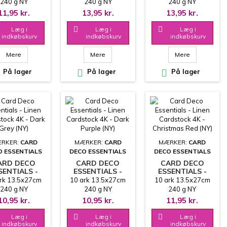
DSTOCK 4K -
CARDSTOCK 4K -
CARDSTOCK 4K -
240 g NY
240 g NY
240 g NY
OCHA (NY)
BASIL (NY)
SEA BLUE (NY)
UCENT - LIDT
PRODUCENT - LIDT
PRODUCENT - LIDT
11,95 kr.
13,95 kr.
13,95 kr.
EN STRUKTUR
ANDEN STRUKTUR
ANDEN STRUKTUR
OG FARVE
OG FARVE
OG FARVE
Læg i

Læg i

Læg i
indkøbskurv
indkøbskurv
indkøbskurv
Mere
Mere
Mere
På lager

På lager

På lager
RKER:
CARD
MÆRKER:
CARD
MÆRKER:
CARD
O ESSENTIALS
DECO ESSENTIALS
DECO ESSENTIALS
ARD DECO
CARD DECO
CARD DECO
SENTIALS -
ESSENTIALS -
ESSENTIALS -
LINEN
LINEN
LINEN
rk 13.5x27cm
10 ark 13.5x27cm
10 ark 13.5x27cm
DSTOCK 4K -
CARDSTOCK 4K -
CARDSTOCK 4K -
240 g NY
240 g NY
240 g NY
K GREY (NY)
DARK PURPLE
CHRISTMAS RED
UCENT - LIDT
PRODUCENT - LIDT
PRODUCENT - LIDT
10,95 kr.
10,95 kr.
11,95 kr.
(NY)
(NY)
EN STRUKTUR
ANDEN STRUKTUR
ANDEN STRUKTUR
OG FARVE
OG FARVE
OG FARVE
Læg i

Læg i

Læg i
indkøbskurv
indkøbskurv
indkøbskurv