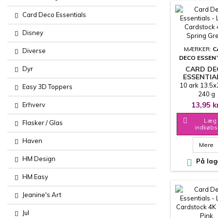
Card Deco Essentials
Disney
MÆRKER:
C
Diverse
DECO ESSEN
Dyr
CARD D
ESSENTIA
LINEN
10 ark 13.5
Easy 3D Toppers
CARDSTOCK
240 g
SPRING G
13,95 k
Erhverv

Læg 
Flasker / Glas
indkøbs
Haven
Mere
HM Design

På lag
HM Easy
Jeanine's Art
Jul