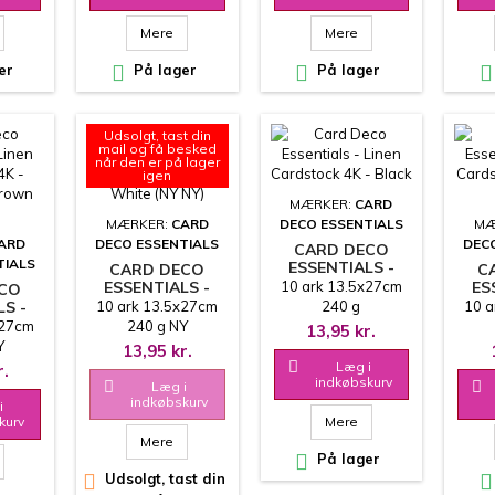
Mere
Mere
er

På lager

På lager

Udsolgt, tast din
mail og få besked
når den er på lager
igen
MÆRKER:
CARD
MÆRKER:
CARD
DECO ESSENTIALS
MÆ
ARD
DECO ESSENTIALS
DEC
CARD DECO
TIALS
ESSENTIALS -
CARD DECO
C
LINEN
ESSENTIALS -
10 ark 13.5x27cm
ES
ECO
CARDSTOCK 4K -
LINEN
LS -
10 ark 13.5x27cm
240 g
10 a
BLACK
CARDSTOCK 4K -
CAR
x27cm
240 g NY
13,95 kr.
OFF WHITE (NY
D
 4K -
Y
PRODUCENT - LIDT
13,95 kr.
NY)
ATE
 LIDT
ANDEN STRUKTUR

Læg i
r.
NY)
indkøbskurv
UKTUR
OG FARVE

Læg i

indkøbskurv
VE
i
kurv
Mere
Mere

På lager

Udsolgt, tast din
