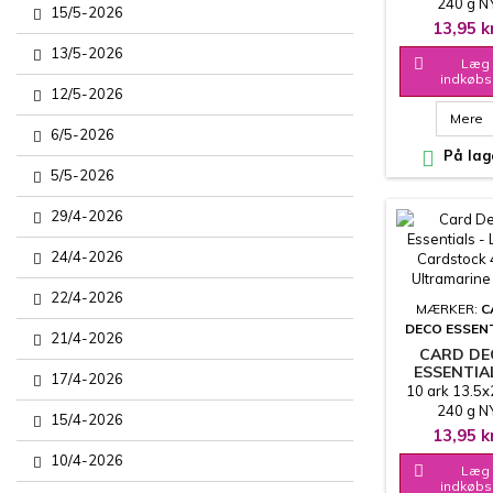
CARDSTOCK
240 g N
15/5-2026
TAUPE
PRODUCENT -
13,95 k
ANDEN STR
13/5-2026
OG FAR

Læg 
indkøbs
12/5-2026
Mere
6/5-2026

På lag
5/5-2026
29/4-2026
24/4-2026
22/4-2026
MÆRKER:
C
DECO ESSEN
21/4-2026
CARD D
ESSENTIA
17/4-2026
LINEN
10 ark 13.5
CARDSTOCK
240 g N
15/4-2026
ULTRAMAR
PRODUCENT -
13,95 k
(NY)
ANDEN STR
10/4-2026
OG FAR

Læg 
indkøbs