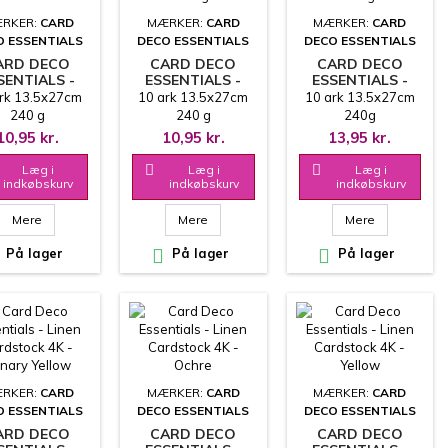
RKER:
CARD
MÆRKER:
CARD
MÆRKER:
CARD
O ESSENTIALS
DECO ESSENTIALS
DECO ESSENTIALS
ARD DECO
CARD DECO
CARD DECO
SENTIALS -
ESSENTIALS -
ESSENTIALS -
LINEN
LINEN
LINEN
rk 13.5x27cm
10 ark 13.5x27cm
10 ark 13.5x27cm
DSTOCK 4K -
CARDSTOCK 4K -
CARDSTOCK 4K -
240 g
240 g
240g
COFFEE
ORANGE
SOFT ORANGE
10,95 kr.
10,95 kr.
13,95 kr.
Læg i

Læg i

Læg i
indkøbskurv
indkøbskurv
indkøbskurv
Mere
Mere
Mere
På lager

På lager

På lager
RKER:
CARD
MÆRKER:
CARD
MÆRKER:
CARD
O ESSENTIALS
DECO ESSENTIALS
DECO ESSENTIALS
ARD DECO
CARD DECO
CARD DECO