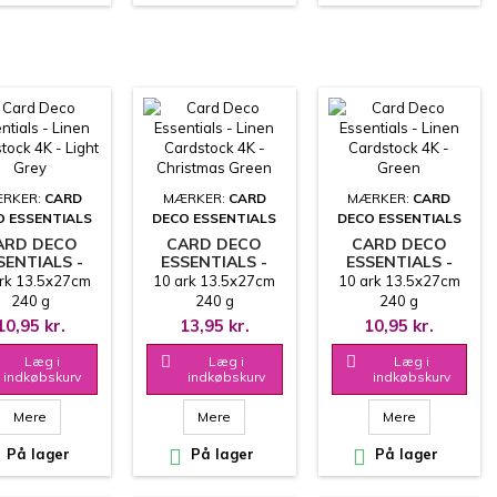
RKER:
CARD
MÆRKER:
CARD
MÆRKER:
CARD
O ESSENTIALS
DECO ESSENTIALS
DECO ESSENTIALS
ARD DECO
CARD DECO
CARD DECO
SENTIALS -
ESSENTIALS -
ESSENTIALS -
LINEN
LINEN
LINEN
rk 13.5x27cm
10 ark 13.5x27cm
10 ark 13.5x27cm
DSTOCK 4K -
CARDSTOCK 4K -
CARDSTOCK 4K -
240 g
240 g
240 g
IGHT GREY
CHRISTMAS
GREEN
10,95 kr.
13,95 kr.
10,95 kr.
GREEN
Læg i

Læg i

Læg i
indkøbskurv
indkøbskurv
indkøbskurv
Mere
Mere
Mere
På lager

På lager

På lager