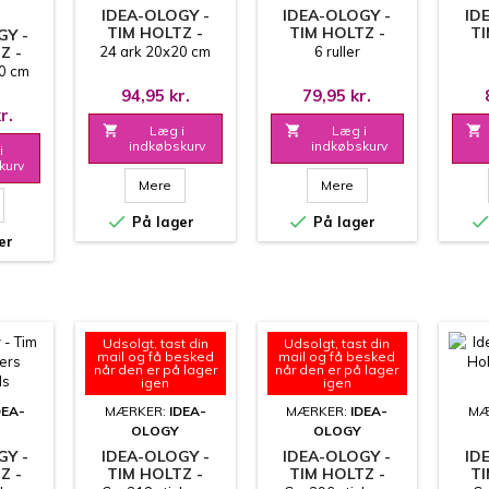
IDEA-OLOGY -
IDEA-OLOGY -
ID
TIM HOLTZ -
TIM HOLTZ -
TI
GY -
KRAFT STOCK
DESIGN TAPE -
DES
Z -
24 ark 20x20 cm
6 ruller
8X8 INCH -
CHRISTMAS
EL
OCK
0 cm
BLACKOUT
 -
94,95 kr.
79,95 kr.
IC
r.
NE &

Læg i

Læg i

indkøbskurv
indkøbskurv
i
kurv
Mere
Mere


På lager
På lager
er
Udsolgt, tast din
Udsolgt, tast din
mail og få besked
mail og få besked
når den er på lager
når den er på lager
igen
igen
DEA-
MÆRKER:
IDEA-
MÆRKER:
IDEA-
MÆ
OLOGY
OLOGY
GY -
IDEA-OLOGY -
IDEA-OLOGY -
ID
Z -
TIM HOLTZ -
TIM HOLTZ -
TI