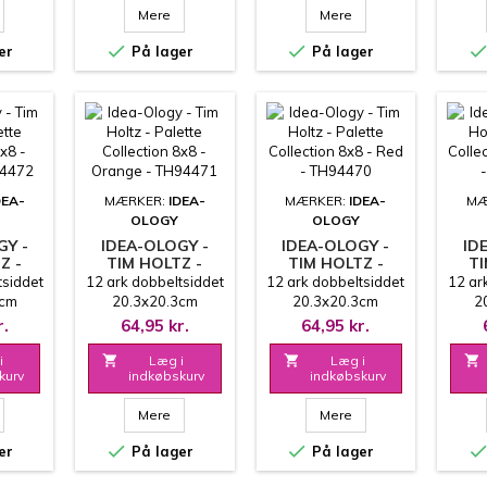
Mere
Mere


er
På lager
På lager
DEA-
MÆRKER:
IDEA-
MÆRKER:
IDEA-
MÆ
OLOGY
OLOGY
GY -
IDEA-OLOGY -
IDEA-OLOGY -
ID
Z -
TIM HOLTZ -
TIM HOLTZ -
TI
E
PALETTE
PALETTE
tsiddet
12 ark dobbeltsiddet
12 ark dobbeltsiddet
12 ar
N 8X8
COLLECTION 8X8
COLLECTION 8X8
COL
3cm
20.3x20.3cm
20.3x20.3cm
2
 -
- ORANGE -
- RED - TH94470
- PI
r.
64,95 kr.
64,95 kr.
2
TH94471
i

Læg i

Læg i

kurv
indkøbskurv
indkøbskurv
Mere
Mere


er
På lager
På lager