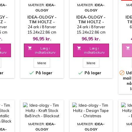
DEA-
MÆRKER:
IDEA-
MÆRKER:
IDEA-
MÆ
OLOGY
OLOGY
GY -
IDEA-OLOGY -
IDEA-OLOGY -
ID
Z -
TIM HOLTZ -
TIM HOLTZ -
TI
CK -
KRAFT STOCK -
KRAFT STOCK -
LAB
arver
24 ark i 8 farver
24 ark i 8 farver
6
NEUTRAL
COOL
SE
6 cm
15.24x22.86 cm
15.24x22.86 cm
r.
96,95 kr.
96,95 kr.
i

Læg i

Læg i

kurv
indkøbskurv
indkøbskurv
Mere
Mere



er
På lager
På lager
Uds
mail
nå
MÆRKER:
IDEA-
MÆRKER:
IDEA-
MÆ
DEA-
OLOGY
OLOGY