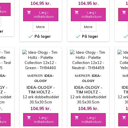
12X12 - BLUE -
12X12 - INDIGO -
12X
104,95 kr.
104,95 kr.
1
TH94463
TH94462
i
kurv

Læg i

Læg i

indkøbskurv
indkøbskurv
Mere
Mere
er


På lager
På lager
DEA-
MÆRKER:
IDEA-
MÆRKER:
IDEA-
MÆ
OLOGY
OLOGY
GY -
IDEA-OLOGY -
IDEA-OLOGY -
ID
Z -
TIM HOLTZ -
TIM HOLTZ -
TI
E
PALETTE
PALETTE
tsiddet
12 ark dobbeltsiddet
12 ark dobbeltsiddet
12 ar
N 8X8
COLLECTION
COLLECTION
CO
3cm
30.5x30.5cm
30.5x30.5cm
3
94475
12X12 - GREEN -
12X12 - NEUTRAL
12X1
r.
104,95 kr.
104,95 kr.
1
TH94460
- TH94459
i

Læg i

Læg i

kurv
indkøbskurv
indkøbskurv