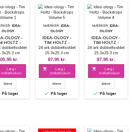
RKER:
IDEA-
MÆRKER:
IDEA-
MÆRKER:
IDEA-
OLOGY
OLOGY
OLOGY
EA-OLOGY -
IDEA-OLOGY -
IDEA-OLOGY -
M HOLTZ -
TIM HOLTZ -
TIM HOLTZ -
ACKDROPS
BACKDROPS
BACKDROPS
k dobbeltsiddet
24 ark dobbeltsiddet
24 ark dobbeltsiddet
VOLUME 1
VOLUME 5
VOLUME 4
.3x25.3 cm
15.3x25.3 cm
15.3x25.3 cm
05,95 kr.
87,95 kr.
87,95 kr.
Læg i

Læg i

Læg i
indkøbskurv
indkøbskurv
indkøbskurv
Mere
Mere
Mere



På lager
På lager
På lager
Udsolgt, tast din