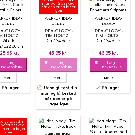
mail og få besked
når den er på lager
igen
RKER:
IDEA-
MÆRKER:
IDEA-
MÆRKER:
IDEA-
OLOGY
OLOGY
OLOGY
EA-OLOGY -
IDEA-OLOGY -
IDEA-OLOGY -
M HOLTZ -
TIM HOLTZ -
TIM HOLTZ -
FT STOCK -
FIELD NOTES
FIELD NOTES
24 ark
Ca. 134 dele
Ca. 134 dele
METALLIC
EPHEMERA PACK
EPHEMERA
24x22.86 cm
COLORS
SNIPPETS
25,95 kr.
45,95 kr.
46,95 kr.
Læg i

Læg i

Læg i
indkøbskurv
indkøbskurv
indkøbskurv
Mere
Mere
Mere



På lager
Udsolgt, tast din
På lager
mail og få besked
når den er på
lager igen
olgt, tast din
 og få besked
den er på lager
igen
MÆRKER:
IDEA-