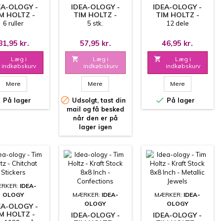
EA-OLOGY -
IDEA-OLOGY -
IDEA-OLOGY -
M HOLTZ -
TIM HOLTZ -
TIM HOLTZ -
IGN TAPE -
WOODEN RULER
SPROCKET
6 ruller
5 stk.
12 dele
EMENTARY
PIECES
GEARS
81,95 kr.
57,95 kr.
46,95 kr.
Læg i

Læg i

Læg i
indkøbskurv
indkøbskurv
indkøbskurv
Mere
Mere
Mere



På lager
Udsolgt, tast din
På lager
mail og få besked
når den er på
lager igen
RKER:
IDEA-
OLOGY
MÆRKER:
IDEA-
MÆRKER:
IDEA-
OLOGY
OLOGY
EA-OLOGY -
M HOLTZ -
IDEA-OLOGY -
IDEA-OLOGY -