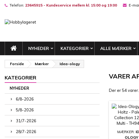
Telefon:
23645915 - Kundeservice mellem kl. 15:00 og 19:00
E-mai
M
(
((
L
((
Du
((l
NYHEDER
KATEGORIER
ALLE MÆRKER
Forside
Mærker
Idea-ology
VARER A
KATEGORIER
NYHEDER
Der er 54 varer.
6/8-2026
5/8-2026
31/7-2026
28/7-2026
MÆRKER:
I
OLOGY