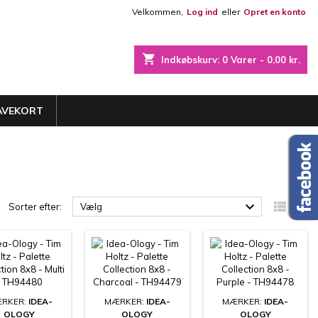
Velkommen,
Log ind
eller
Opret en konto
×
×
×
×
shopping_cart
Indkøbskurv:
0
Varer - 0,00 kr.
iste
AVEKORT
)
)
)



Sorter efter:
Vælg
RKER:
IDEA-
MÆRKER:
IDEA-
MÆRKER:
IDEA-
OLOGY
OLOGY
OLOGY