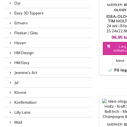
Dyr
MÆRKER:
I
OLOGY
Easy 3D Toppers
IDEA-OLO
TIM HOLT
Erhverv
KRAFT STO
24 ark i 8 f
WARM
15.24x22.8
Flasker / Glas
96,95 k
Haven

Læg 
indkøbs
HM Design
Mere
HM Easy

På lag
Jeanine's Art
Jul
Klovne
Konfirmation
Lilly Luna
Mad
MÆRKER:
I