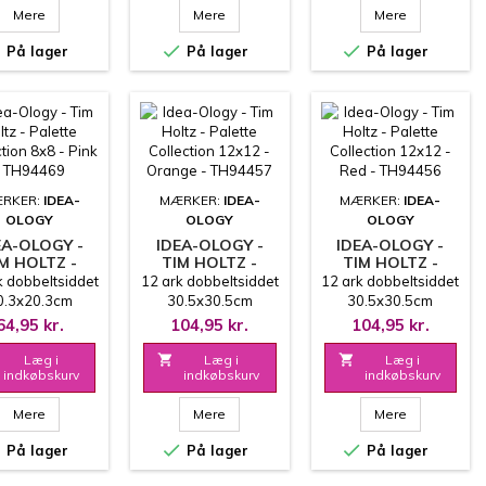
Mere
Mere
Mere



På lager
På lager
På lager
RKER:
IDEA-
MÆRKER:
IDEA-
MÆRKER:
IDEA-
OLOGY
OLOGY
OLOGY
EA-OLOGY -
IDEA-OLOGY -
IDEA-OLOGY -
M HOLTZ -
TIM HOLTZ -
TIM HOLTZ -
PALETTE
PALETTE
PALETTE
k dobbeltsiddet
12 ark dobbeltsiddet
12 ark dobbeltsiddet
LECTION 8X8
COLLECTION
COLLECTION
0.3x20.3cm
30.5x30.5cm
30.5x30.5cm
NK - TH94469
12X12 - ORANGE -
12X12 - RED -
64,95 kr.
104,95 kr.
104,95 kr.
TH94457
TH94456
Læg i

Læg i

Læg i
indkøbskurv
indkøbskurv
indkøbskurv
Mere
Mere
Mere



På lager
På lager
På lager