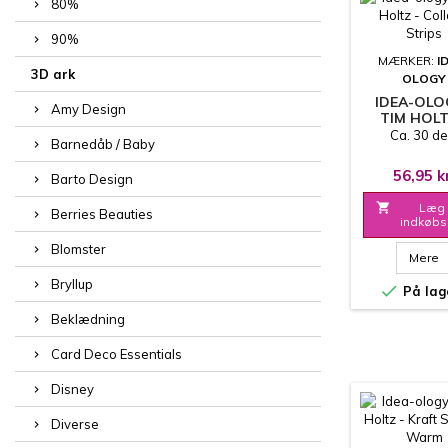
80%
90%
MÆRKER:
I
3D ark
OLOGY
IDEA-OLO
Amy Design
TIM HOLT
COLLAGE S
Ca. 30 de
Barnedåb / Baby
56,95 k
Barto Design

Læg 
Berries Beauties
indkøbs
Blomster
Mere
Bryllup

På lag
Beklædning
Card Deco Essentials
Disney
Diverse