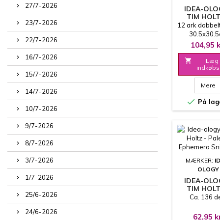
27/7-2026
IDEA-OLO
TIM HOLT
23/7-2026
PALETT
12 ark dobbel
COLLECT
30.5x30.
22/7-2026
12X12 - MU
104,95 k
TH9446
16/7-2026

Læg 
indkøbs
15/7-2026
Mere
14/7-2026

På lag
10/7-2026
9/7-2026
8/7-2026
3/7-2026
MÆRKER:
I
OLOGY
1/7-2026
IDEA-OLO
TIM HOLT
25/6-2026
PALETT
Ca. 136 d
EPHEME
24/6-2026
SNIPPE
62,95 k