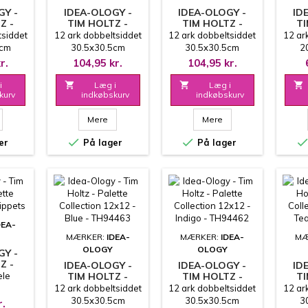
GY -
IDEA-OLOGY -
IDEA-OLOGY -
ID
Z -
TIM HOLTZ -
TIM HOLTZ -
TI
E
PALETTE
PALETTE
tsiddet
12 ark dobbeltsiddet
12 ark dobbeltsiddet
12 ar
ION
COLLECTION
COLLECTION
COL
5cm
30.5x30.5cm
30.5x30.5cm
2
LTI -
12X12 -
12X12 - PURPLE -
- MU
r.
104,95 kr.
104,95 kr.
6
CHARCOAL -
TH94464
TH94465
i

Læg i

Læg i

kurv
indkøbskurv
indkøbskurv
Mere
Mere


er
På lager
På lager
DEA-
MÆRKER:
IDEA-
MÆRKER:
IDEA-
MÆ
OLOGY
OLOGY
GY -
Z -
IDEA-OLOGY -
IDEA-OLOGY -
ID
E
ele
TIM HOLTZ -
TIM HOLTZ -
TI
RA
PALETTE
PALETTE
12 ark dobbeltsiddet
12 ark dobbeltsiddet
12 ar
TS
COLLECTION
COLLECTION
CO
30.5x30.5cm
30.5x30.5cm
3
r.