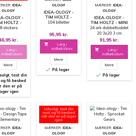
RKER:
IDEA-
OLOGY
MÆRKER:
IDEA-
OLOGY
OLOGY
IDEA-OLOGY -
TIM HOLTZ -
EA-OLOGY -
IDEA-OLOGY -
TICKET BOOK
M HOLTZ -
104 billetter
TIM HOLTZ - MINI
EL STICKERS
PAPER STASH -
8 stickers
24 ark dobbeltsiddet
NTIMENTS
ABANDONED
20.3x20.3 cm
95,95 kr.
46,95 kr.
91,95 kr.

Læg i
indkøbskurv
Læg i

Læg i
indkøbskurv
indkøbskurv
Mere
Mere
Mere

På lager

olgt, tast din
På lager
 og få besked
r den er på
lager igen
Udsolgt, tast din
mail og få besked
når den er på lager
igen
RKER:
IDEA-
MÆRKER:
IDEA-
MÆRKER:
IDEA-
OLOGY
OLOGY
OLOGY