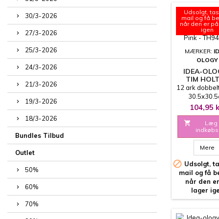
Udsolgt, tas
30/3-2026
mail og få b
når den er på
igen
27/3-2026
25/3-2026
MÆRKER:
I
OLOGY
24/3-2026
IDEA-OLO
TIM HOLT
21/3-2026
PALETT
12 ark dobbel
COLLECT
30.5x30.
19/3-2026
12X12 - PI
104,95 k
TH9445
18/3-2026

Læg 
indkøbs
Bundles Tilbud
Mere
Outlet

Udsolgt, ta
50%
mail og få 
når den e
60%
lager ig
70%