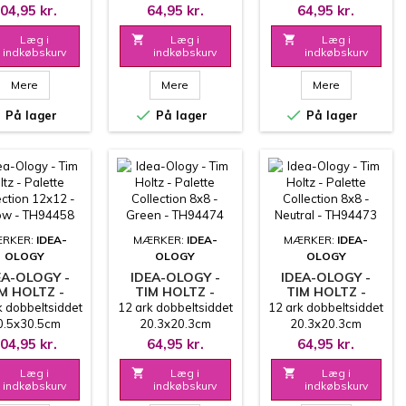
12 - TEAL -
- BLUE - TH94477
- INDIGO -
04,95 kr.
64,95 kr.
64,95 kr.
TH94461
TH94476
Læg i

Læg i

Læg i
indkøbskurv
indkøbskurv
indkøbskurv
Mere
Mere
Mere



På lager
På lager
På lager
RKER:
IDEA-
MÆRKER:
IDEA-
MÆRKER:
IDEA-
OLOGY
OLOGY
OLOGY
EA-OLOGY -
IDEA-OLOGY -
IDEA-OLOGY -
M HOLTZ -
TIM HOLTZ -
TIM HOLTZ -
PALETTE
PALETTE
PALETTE
k dobbeltsiddet
12 ark dobbeltsiddet
12 ark dobbeltsiddet
LLECTION
COLLECTION 8X8
COLLECTION 8X8
0.5x30.5cm
20.3x20.3cm
20.3x20.3cm
2 - YELLOW -
- GREEN -
- NEUTRAL -
04,95 kr.
64,95 kr.
64,95 kr.
TH94458
TH94474
TH94473
Læg i

Læg i

Læg i
indkøbskurv
indkøbskurv
indkøbskurv