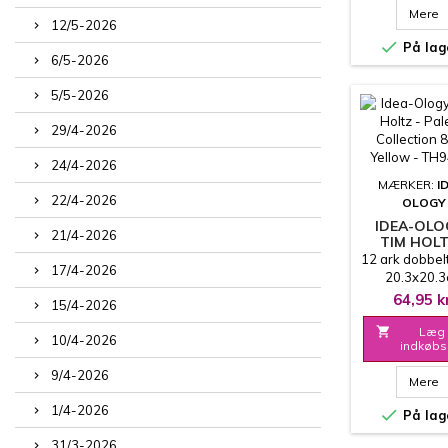
Mere
12/5-2026

På lag
6/5-2026
5/5-2026
29/4-2026
24/4-2026
MÆRKER:
I
22/4-2026
OLOGY
IDEA-OLO
21/4-2026
TIM HOLT
PALETT
12 ark dobbel
17/4-2026
COLLECTIO
20.3x20.
- YELLOW
64,95 k
15/4-2026
TH9447

Læg 
10/4-2026
indkøbs
9/4-2026
Mere
1/4-2026

På lag
31/3-2026