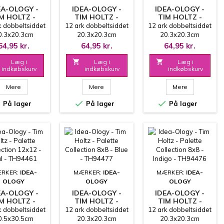
EA-OLOGY -
IDEA-OLOGY -
IDEA-OLOGY -
M HOLTZ -
TIM HOLTZ -
TIM HOLTZ -
PALETTE
PALETTE
PALETTE
k dobbeltsiddet
12 ark dobbeltsiddet
12 ark dobbeltsiddet
LECTION 8X8
COLLECTION 8X8
COLLECTION 8X8
0.3x20.3cm
20.3x20.3cm
20.3x20.3cm
LTI - TH94480
- CHARCOAL -
- PURPLE -
64,95 kr.
64,95 kr.
64,95 kr.
TH94479
TH94478
Læg i

Læg i

Læg i
indkøbskurv
indkøbskurv
indkøbskurv
Mere
Mere
Mere



På lager
På lager
På lager
RKER:
IDEA-
MÆRKER:
IDEA-
MÆRKER:
IDEA-
OLOGY
OLOGY
OLOGY
EA-OLOGY -
IDEA-OLOGY -
IDEA-OLOGY -
M HOLTZ -
TIM HOLTZ -
TIM HOLTZ -
PALETTE
PALETTE
PALETTE
k dobbeltsiddet
12 ark dobbeltsiddet
12 ark dobbeltsiddet
LLECTION
COLLECTION 8X8
COLLECTION 8X8
0.5x30.5cm
20.3x20.3cm
20.3x20.3cm