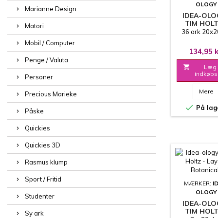
OLOGY
Marianne Design
IDEA-OLO
TIM HOLT
Matori
KRAFT ST
36 ark 20x2
8X8 INCH
Mobil / Computer
METALL
134,95 k
CHAMPAG
Penge / Valuta
BLACK

Læg 
indkøbs
Personer
Mere
Precious Marieke

På lag
Påske
Quickies
Quickies 3D
Rasmus klump
Sport / Fritid
MÆRKER:
I
OLOGY
Studenter
IDEA-OLO
TIM HOLT
Sy ark