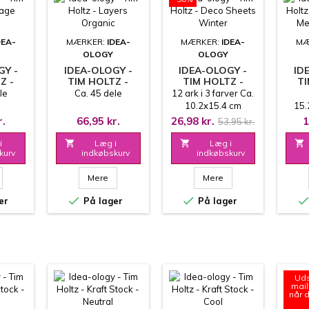
DEA-
MÆRKER:
IDEA-
MÆRKER:
IDEA-
MÆ
OLOGY
OLOGY
GY -
IDEA-OLOGY -
IDEA-OLOGY -
ID
Z -
TIM HOLTZ -
TIM HOLTZ -
TI
TRIPS
LAYERS ORGANIC
DECO SHEETS
KRA
le
Ca. 45 dele
12 ark i 3 farver Ca.
WINTER
10.2x15.4 cm
15.
Klæbende badside
r.
66,95 kr.
26,98 kr.
1
53,95 kr.
i

Læg i

Læg i

kurv
indkøbskurv
indkøbskurv
Mere
Mere


er
På lager
På lager
Uds
mail
når 