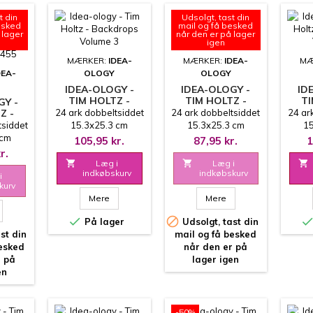
t din
Udsolgt, tast din
esked
mail og få besked
 lager
når den er på lager
igen
MÆRKER:
IDEA-
MÆRKER:
IDEA-
MÆ
DEA-
OLOGY
OLOGY
IDEA-OLOGY -
IDEA-OLOGY -
ID
TIM HOLTZ -
TIM HOLTZ -
TI
GY -
BACKDROPS
BACKDROPS
B
Z -
24 ark dobbeltsiddet
24 ark dobbeltsiddet
24 ar
VOLUME 3
VOLUME 2
E
tsiddet
15.3x25.3 cm
15.3x25.3 cm
15
ION
5cm
105,95 kr.
87,95 kr.
1
NK -
r.
5

Læg i

Læg i

indkøbskurv
indkøbskurv
i
kurv
Mere
Mere


På lager
Udsolgt, tast din
st din
mail og få besked
besked
når den er på
r på
lager igen
en
-50%