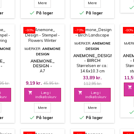
Mere
Mere


er
På lager
På lager
-80%
-70%
-80%
MÆRKER:
ANEMONE
MÆR
EMONE
MÆRKER:
ANEMONE
DESIGN
DESIGN
ANEMONE_DESIGN
ANE
- BIRCH
-
E_
ANEMONE_
LANDSCAPE
 -
DESIGN -
Størrelsen er ca.:
Stør
 -
STEMPEL -
A7
14.6x10.3 cm
st
PRING
FLOWERS
33,89 kr.
11,5
WINTER
9,19 kr.
95 kr.
45,95 kr.
112,95 kr.

i

Læg i

Læg i
kurv
indkøbskurv
indkøbskurv
Mere
Mere


er
På lager
På lager