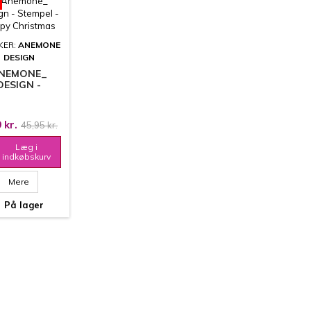
KER:
ANEMONE
DESIGN
NEMONE_
DESIGN -
PEL - HAPPY
HRISTMAS
 kr.
45,95 kr.
Læg i
indkøbskurv
Mere

På lager