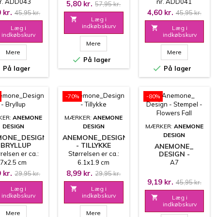
r. ADD043
nr. ADD041
5,80 kr.
57,95 kr.
 kr.
4,60 kr.
45,95 kr.
45,95 kr.

Læg i
indkøbskurv
Læg i

Læg i
indkøbskurv
indkøbskurv
Mere
Mere
Mere

På lager


På lager
På lager
-70%
-80%
KER:
ANEMONE
MÆRKER:
ANEMONE
DESIGN
DESIGN
MÆRKER:
ANEMONE
DESIGN
MONE_DESIGN
ANEMONE_DESIGN
 BRYLLUP
- TILLYKKE
ANEMONE_
relsen er ca.:
Størrelsen er ca.:
DESIGN -
STEMPEL -
7x2.5 cm
6.1x1.9 cm
A7
FLOWERS FALL
 kr.
8,99 kr.
29,95 kr.
29,95 kr.
9,19 kr.
45,95 kr.
Læg i

Læg i
indkøbskurv
indkøbskurv

Læg i
indkøbskurv
Mere
Mere