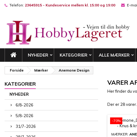
Telefon:
23645915 - Kundeservice mellem kl. 15:00 og 19:00
E-mai
M
(
((
L
((
Du
((l
NYHEDER
KATEGORIER
ALLE MÆRKER
Forside
Mærker
Anemone Design
VARER A
KATEGORIER
Her finder du v
NYHEDER
Der er 28 varer.
6/8-2026
5/8-2026
-70%
31/7-2026
MÆRKER:
AN
28/7-2026