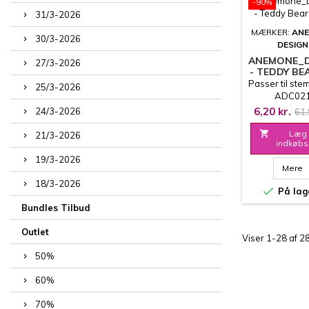
-90%
31/3-2026
MÆRKER:
AN
30/3-2026
DESIGN
ANEMONE_D
27/3-2026
- TEDDY BEA
0
Passer til stem
25/3-2026
ADC02
6,20 kr.
24/3-2026
61,

Læg 
21/3-2026
indkøbs
19/3-2026
Mere
18/3-2026

På lag
Bundles Tilbud
Outlet
Viser 1-28 af 2
50%
60%
70%