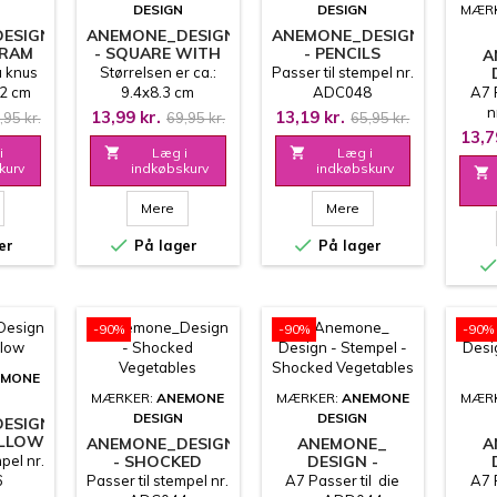
DESIGN
DESIGN
MÆR
ESIGN
ANEMONE_DESIGN
ANEMONE_DESIGN
KRAM
- SQUARE WITH
- PENCILS
A
HOLES
å knus
Størrelsen er ca.:
Passer til stempel nr.
S
.2 cm
9.4x8.3 cm
ADC048
A7 P
n
13,99 kr.
13,19 kr.
,95 kr.
69,95 kr.
65,95 kr.
13,7
i

Læg i

Læg i
kurv
indkøbskurv
indkøbskurv

Mere
Mere


er
På lager
På lager
-90%
-90%
-90%
EMONE
MÆRKER:
ANEMONE
MÆRKER:
ANEMONE
MÆR
DESIGN
DESIGN
ESIGN
ALLOW
ANEMONE_DESIGN
ANEMONE_
A
pel nr.
- SHOCKED
DESIGN -
VEGETABLES
STEMPEL -
S
6
Passer til stempel nr.
A7 Passer til die
A7 P
SHOCKED