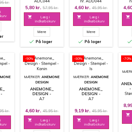
ADC044
nr. ADD044
n
95 kr.
VEGETABLES
5,80 kr.
4,60 kr.
4,60
57,95 kr.
45,95 kr.
i
kurv

Læg i

Læg i

indkøbskurv
indkøbskurv
Mere
Mere
er


På lager
På lager
-90%
-80%
-70%
MÆR
EMONE
MÆRKER:
ANEMONE
MÆRKER:
ANEMONE
DESIGN
DESIGN
ANE
-
E_
ANEMONE_
ANEMONE_
 -
DESIGN -
DESIGN -
Stør
HARER
STEMPEL - KANIN
STEMPEL - IS
A7
A7
8,99
4,60 kr.
9,19 kr.
95 kr.
45,95 kr.
45,95 kr.

i

Læg i

Læg i
kurv
indkøbskurv
indkøbskurv