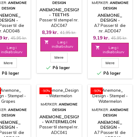
KER:
ANEMONE
DESIGN
MÆRKER:
ANEMONE
DESIGN
DESIGN
ANEMONE_DESIGN
- TEETHS
NEMONE_
ANEMONE_
DESIGN -
Passer til stempel nr.
DESIGN -
TEMPEL -
STEMPEL -
asser til die
ADC047
A7 Passer til die
PENCILS
TEETHS
r. ADD048
nr. ADD047
8,39 kr.
41,95 kr.
9 kr.
9,19 kr.
45,95 kr.
45,95 kr.

Læg i
indkøbskurv
Læg i

Læg i
indkøbskurv
indkøbskurv
Mere
Mere
Mere

På lager


På lager
På lager
-90%
-90%
MÆRKER:
ANEMONE
KER:
ANEMONE
DESIGN
MÆRKER:
ANEMONE
DESIGN
DESIGN
ANEMONE_DESIGN
- WATERMELON
NEMONE_
ANEMONE_
DESIGN -
Passer til stempel nr.
DESIGN -
TEMPEL -
STEMPEL -
asser til die
ADC041
A7 Passer til die
GRAPES
WATERMELON