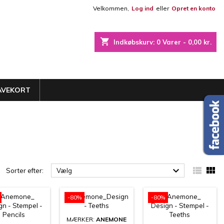
Velkommen,
Log ind
eller
Opret en konto
×
×
×
×
shopping_cart
Indkøbskurv:
0
Varer - 0,00 kr.
iste
)
)
AVEKORT
)



Sorter efter:
Vælg
-80%
-80%
MÆRKER:
ANEMONE