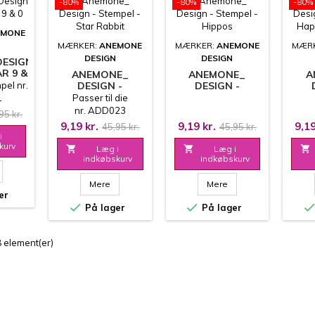
-80%
-80%
-80%
EMONE
MÆRKER:
ANEMONE
MÆRKER:
ANEMONE
MÆR
DESIGN
DESIGN
ESIGN
R 9 &
ANEMONE_
ANEMONE_
A
pel nr.
DESIGN -
DESIGN -
STEMPEL - STAR
STEMPEL -
STEM
1
Passer til die
RABBIT
HIPPOS
C
nr. ADD023
95 kr.
9,19 kr.
9,19 kr.
9,19
45,95 kr.
45,95 kr.
i
kurv

Læg i

Læg i

indkøbskurv
indkøbskurv
Mere
Mere
er


På lager
På lager
8 element(er)