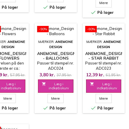
Mere


På lager
På lager

På lager
-90%
-80%
KER:
ANEMONE
MÆRKER:
ANEMONE
MÆRKER:
ANEMONE
DESIGN
DESIGN
DESIGN
MONE_DESIGN
ANEMONE_DESIGN
ANEMONE_DESIGN
 FLOWERS
- BALLOONS
- STAR RABBIT
relsen på den
Passer til stempel nr.
Passer til stempel nr.
ørste er ca.:
ADC024
ADC023
4.0x4.4 cm
9 kr.
3,80 kr.
12,39 kr.
57,95 kr.
37,95 kr.
61,95 kr.
Læg i

Læg i

Læg i
indkøbskurv
indkøbskurv
indkøbskurv
Mere
Mere
Mere



På lager
På lager
På lager