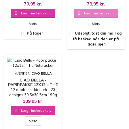
79,95 kr.
79,95 kr.

Læg i indkøbskurv

Læg i indkøbskurv
Mere
Mere

På lager

Udsolgt, tast din mail og
få besked når den er på
lager igen
MÆRKER:
CIAO BELLA
CIAO BELLA -
PAPIRPAKKE 12X12 - THE
NUTCRACKER
12 dobbeltsiddet ark - 23
designs 30.5x30.5cm 190g
109,95 kr.

Læg i indkøbskurv
Mere