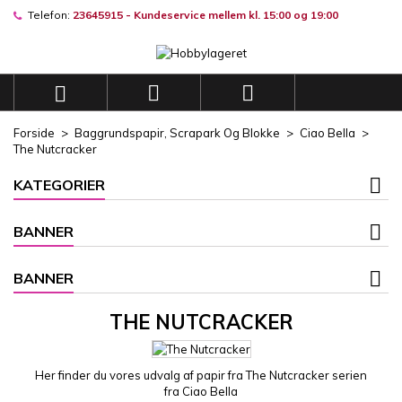
Telefon:
23645915 - Kundeservice mellem kl. 15:00 og 19:00
×
×
×
×
Mine ønskelister
((modalTitle))
((title))
Log ind
((confirmMessage))
Du skal være logget på for at gemme produkter på din
((label))



ønskeliste.
add_circle_outli
Opret en ny liste
Forside
Baggrundspapir, Scrapark Og Blokke
Ciao Bella
((cancelText))
((modalDeleteText))
The Nutcracker
((cancelText))
((loginText))
((cancelText))
((createText))
KATEGORIER
BANNER
BANNER
THE NUTCRACKER
Her finder du vores udvalg af papir fra The Nutcracker serien
fra Ciao Bella