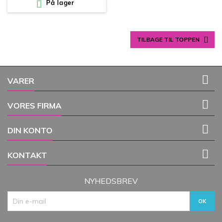

På lager

TILBAGE TIL TOPPEN

VARER

VORES FIRMA

DIN KONTO

KONTAKT
NYHEDSBREV