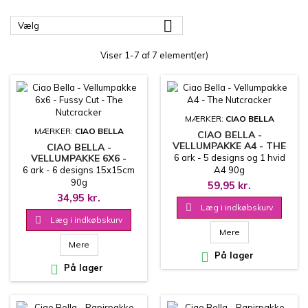

Vælg
Viser 1-7 af 7 element(er)
MÆRKER:
CIAO BELLA
MÆRKER:
CIAO BELLA
CIAO BELLA -
VELLUMPAKKE A4 - THE
CIAO BELLA -
NUTCRACKER
VELLUMPAKKE 6X6 -
6 ark - 5 designs og 1 hvid
FUSSY CUT - THE
6 ark - 6 designs 15x15cm
A4 90g
NUTCRACKER
90g
59,95 kr.
34,95 kr.

Læg i indkøbskurv

Læg i indkøbskurv
Mere
Mere

På lager

På lager