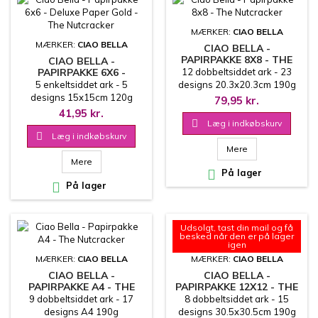
MÆRKER:
CIAO BELLA
MÆRKER:
CIAO BELLA
CIAO BELLA -
PAPIRPAKKE 8X8 - THE
CIAO BELLA -
NUTCRACKER
PAPIRPAKKE 6X6 -
12 dobbeltsiddet ark - 23
DELUXE PAPER GOLD -
5 enkeltsiddet ark - 5
designs 20.3x20.3cm 190g
THE NUTCRACKER
designs 15x15cm 120g
79,95 kr.
41,95 kr.

Læg i indkøbskurv

Læg i indkøbskurv
Mere
Mere

På lager

På lager
Udsolgt, tast din mail og få
besked når den er på lager
igen
MÆRKER:
CIAO BELLA
MÆRKER:
CIAO BELLA
CIAO BELLA -
CIAO BELLA -
PAPIRPAKKE A4 - THE
PAPIRPAKKE 12X12 - THE
NUTCRACKER
NUTCRACKER
9 dobbeltsiddet ark - 17
8 dobbeltsiddet ark - 15
designs A4 190g
designs 30.5x30.5cm 190g