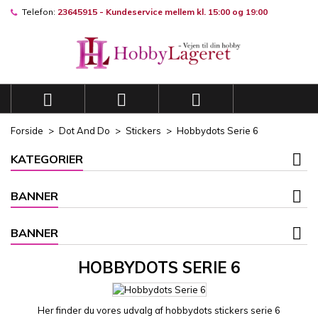
Telefon:
23645915 - Kundeservice mellem kl. 15:00 og 19:00
×
×
×
×
Mine ønskelister
((modalTitle))
((title))
Log ind
((confirmMessage))
Du skal være logget på for at gemme produkter på din
((label))
ønskeliste.
add_circle_outli
Opret en ny liste



((cancelText))
((modalDeleteText))
((cancelText))
((loginText))
Forside
Dot And Do
Stickers
Hobbydots Serie 6
((cancelText))
((createText))
KATEGORIER
BANNER
BANNER
HOBBYDOTS SERIE 6
Her finder du vores udvalg af hobbydots stickers serie 6