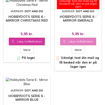
Udsolgt, tast din mail og få
besked når den er på lager
igen
MÆRKER:
DOT AND DO
MÆRKER:
DOT AND DO
HOBBYDOTS SERIE 6 -
HOBBYDOTS SERIE 6 -
MIRROR CHRISTMAS RED
MIRROR EMERALD
5,95 kr.
5,95 kr.

Læg i indkøbskurv

Læg i indkøbskurv
Mere
Mere

På lager

Udsolgt, tast din mail og
få besked når den er på
lager igen
MÆRKER:
DOT AND DO
HOBBYDOTS SERIE 6 -
MIRROR BLUE