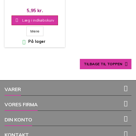
5,95 kr.

Læg i indkøbskurv
Mere

På lager

TILBAGE TIL TOPPEN

VARER

VORES FIRMA

DIN KONTO

KONTAKT