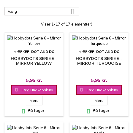

Vælg
Viser 1-17 af 17 element(er)
MÆRKER:
DOT AND DO
MÆRKER:
DOT AND DO
HOBBYDOTS SERIE 6 -
HOBBYDOTS SERIE 6 -
MIRROR YELLOW
MIRROR TURQUOISE
5,95 kr.
5,95 kr.

Læg i indkøbskurv

Læg i indkøbskurv
Mere
Mere

På lager

På lager