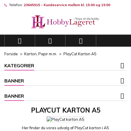
Telefon:
23645915 - Kundeservice mellem kl. 15:00 og 19:00
×
×
×
×
Mine ønskelister
((modalTitle))
((title))
Log ind
((confirmMessage))
Du skal være logget på for at gemme produkter på din
((label))
ønskeliste.
add_circle_outli
Opret en ny liste



((cancelText))
((modalDeleteText))
((cancelText))
((loginText))
Forside
Karton, Papir m.m.
PlayCut Karton A5
((cancelText))
((createText))
KATEGORIER
BANNER
BANNER
PLAYCUT KARTON A5
Her finder du vores udvalg af PlayCut karton i A5