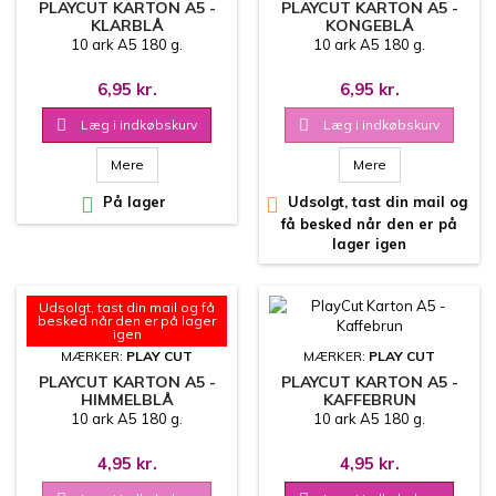
PLAYCUT KARTON A5 -
PLAYCUT KARTON A5 -
KLARBLÅ
KONGEBLÅ
10 ark A5 180 g.
10 ark A5 180 g.
6,95 kr.
6,95 kr.

Læg i indkøbskurv

Læg i indkøbskurv
Mere
Mere

På lager

Udsolgt, tast din mail og
få besked når den er på
lager igen
Udsolgt, tast din mail og få
besked når den er på lager
igen
MÆRKER:
PLAY CUT
MÆRKER:
PLAY CUT
PLAYCUT KARTON A5 -
PLAYCUT KARTON A5 -
HIMMELBLÅ
KAFFEBRUN
10 ark A5 180 g.
10 ark A5 180 g.
4,95 kr.
4,95 kr.