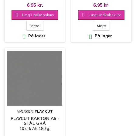
6,95 kr.
6,95 kr.

Læg i indkøbskurv

Læg i indkøbskurv
Mere
Mere

På lager

På lager
MÆRKER:
PLAY CUT
PLAYCUT KARTON A5 -
STÅL GRÅ
10 ark A5 180 g.