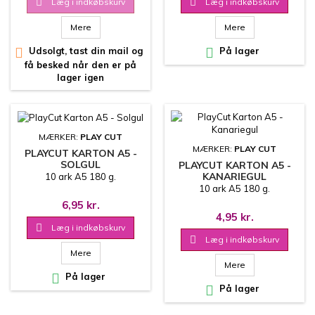

Læg i indkøbskurv

Læg i indkøbskurv
Mere
Mere

Udsolgt, tast din mail og

På lager
få besked når den er på
lager igen
MÆRKER:
PLAY CUT
MÆRKER:
PLAY CUT
PLAYCUT KARTON A5 -
SOLGUL
PLAYCUT KARTON A5 -
KANARIEGUL
10 ark A5 180 g.
10 ark A5 180 g.
6,95 kr.
4,95 kr.

Læg i indkøbskurv

Læg i indkøbskurv
Mere
Mere

På lager

På lager