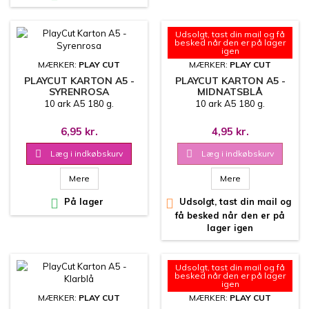
Udsolgt, tast din mail og få
besked når den er på lager
igen
MÆRKER:
PLAY CUT
MÆRKER:
PLAY CUT
PLAYCUT KARTON A5 -
PLAYCUT KARTON A5 -
SYRENROSA
MIDNATSBLÅ
10 ark A5 180 g.
10 ark A5 180 g.
6,95 kr.
4,95 kr.

Læg i indkøbskurv

Læg i indkøbskurv
Mere
Mere

På lager

Udsolgt, tast din mail og
få besked når den er på
lager igen
Udsolgt, tast din mail og få
besked når den er på lager
igen
MÆRKER:
PLAY CUT
MÆRKER:
PLAY CUT