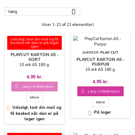

Vælg
Viser 1-21 af 21 element(er)
Udsolgt, tast din mail og få
besked når den er på lager
igen
MÆRKER:
PLAY CUT
MÆRKER:
PLAY CUT
PLAYCUT KARTON A5 -
SORT
PLAYCUT KARTON A5 -
PURPUR
10 ark A5 180 g.
10 ark A5 180 g.
4,95 kr.
4,95 kr.

Læg i indkøbskurv

Læg i indkøbskurv
Mere
Mere

Udsolgt, tast din mail og

På lager
få besked når den er på
lager igen