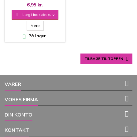
6,95 kr.

Læg i indkøbskurv
Mere

På lager

TILBAGE TIL TOPPEN

VARER

VORES FIRMA

DIN KONTO

KONTAKT