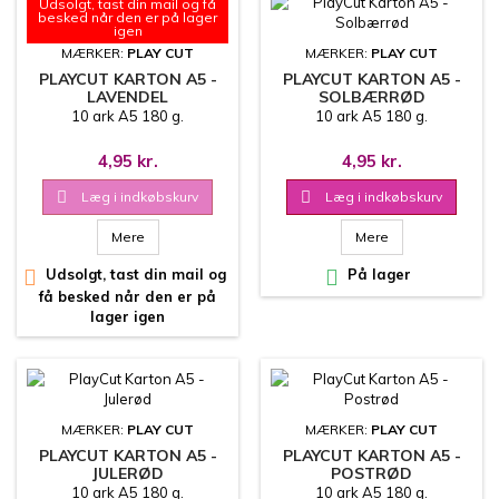
Udsolgt, tast din mail og få
besked når den er på lager
igen
MÆRKER:
PLAY CUT
MÆRKER:
PLAY CUT
PLAYCUT KARTON A5 -
PLAYCUT KARTON A5 -
LAVENDEL
SOLBÆRRØD
10 ark A5 180 g.
10 ark A5 180 g.
4,95 kr.
4,95 kr.

Læg i indkøbskurv

Læg i indkøbskurv
Mere
Mere

Udsolgt, tast din mail og

På lager
få besked når den er på
lager igen
MÆRKER:
PLAY CUT
MÆRKER:
PLAY CUT
PLAYCUT KARTON A5 -
PLAYCUT KARTON A5 -
JULERØD
POSTRØD
10 ark A5 180 g.
10 ark A5 180 g.