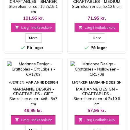
CRAFTABLES - SHAKER
CRAFTABLES - MEDIUM
FRAME A6 - CR1711
TAG - CR1710
Størrelsen er ca.: 10.7x15.1
Størrelsen er ca.: 8x12.5 cm
cm
101,95 kr.
71,95 kr.

Læg i indkøbskurv

Læg i indkøbskurv
Mere
Mere


På lager
På lager
MÆRKER:
MARIANNE DESIGN
MÆRKER:
MARIANNE DESIGN
MARIANNE DESIGN -
MARIANNE DESIGN -
CRAFTABLES - GIFT
CRAFTABLES -
LABELS - CR1709
HALLOWEEN - CR1708
Størrelsen er ca.: 4x6 - 5x7
Størrelsen er ca.: 4.7x10.6
cm
cm
49,95 kr.
57,95 kr.

Læg i indkøbskurv

Læg i indkøbskurv