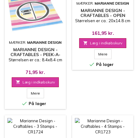
MÆRKER:
MARIANNE DESIGN
MARIANNE DESIGN -
CRAFTABLES - OPEN
BOOK - CR1725
Størrelsen er ca.: 20x14.8 cm
161,95 kr.
MÆRKER:
MARIANNE DESIGN

Læg i indkøbskurv
MARIANNE DESIGN -
CRAFTABLES - PEEK-A-
Mere
BOO - CR1726
Størrelsen er ca.: 8.4x8.4 cm

På lager
71,95 kr.

Læg i indkøbskurv
Mere

På lager