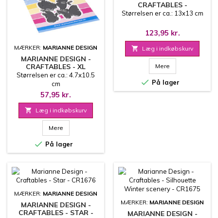
CRAFTABLES -
BACKGROUND ICE
Størrelsen er ca.: 13x13 cm
CRYSTALS - CR1677
123,95 kr.
MÆRKER:
MARIANNE DESIGN

Læg i indkøbskurv
MARIANNE DESIGN -
CRAFTABLES - XL
Mere
BUTTERFLIES - CR1678
Størrelsen er ca.: 4.7x10.5

På lager
cm
57,95 kr.

Læg i indkøbskurv
Mere

På lager
MÆRKER:
MARIANNE DESIGN
MÆRKER:
MARIANNE DESIGN
MARIANNE DESIGN -
CRAFTABLES - STAR -
MARIANNE DESIGN -