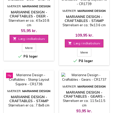
MÆRKER:
MARIANNE DESIGN
MÆRKER:
MARIANNE DESIGN
MARIANNE DESIGN -
CRAFTABLES - DEER -
MARIANNE DESIGN -
CR1740
Størrelsen er ca.: 4.5x10.8
CRAFTABLES - STAMP
LAYOUT A6 - CR1739
cm
Størrelsen er ca.: 9x13.6 cm
55,95 kr.
109,95 kr.

Læg i indkøbskurv

Læg i indkøbskurv
Mere
Mere

På lager

På lager
Ny
MÆRKER:
MARIANNE DESIGN
MÆRKER:
MARIANNE DESIGN
MARIANNE DESIGN -
CRAFTABLES - GEARS -
MARIANNE DESIGN -
CR1737
CRAFTABLES - STAMP
Størrelsen er ca.: 11.5x11.5
LAYOUT SQUARE -
Størrelsen er ca.: 7.8x8 cm
cm
CR1738
93,95 kr.