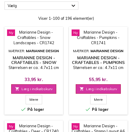

Vælg
Viser 1-100 af 196 element(er)
Ny
Ny
MÆRKER:
MARIANNE DESIGN
MÆRKER:
MARIANNE DESIGN
MARIANNE DESIGN -
MARIANNE DESIGN -
CRAFTABLES - SNOW
CRAFTABLES - PUMPKINS
LANDSCAPES - CR1742
- CR1741
Størrelsen er ca.: 4.7x11 cm
Størrelsen er ca.: 4.7x11 cm
33,95 kr.
55,95 kr.

Læg i indkøbskurv

Læg i indkøbskurv
Mere
Mere


På lager
På lager
Ny
Ny