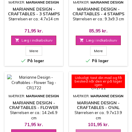
MÆRKER:
MARIANNE DESIGN
MÆRKER:
MARIANNE DESIGN
MARIANNE DESIGN -
MARIANNE DESIGN -
CRAFTABLES - 3 STAMPS
CRAFTABLES - 4 STAMPS
- CR1724
- CR1723
Størrelsen er ca.: 4.7x14 cm
Størrelsen er ca.: 9.3x9.3 cm
71,95 kr.
85,95 kr.

Læg i indkøbskurv

Læg i indkøbskurv
Mere
Mere


På lager
På lager
Udsolgt, tast din mail og få
besked når den er på lager
igen
MÆRKER:
MARIANNE DESIGN
MÆRKER:
MARIANNE DESIGN
MARIANNE DESIGN -
MARIANNE DESIGN -
CRAFTABLES - FLOWER
CRAFTABLES - OVAL
TAG - CR1722
RECTANGLE - CR1721
Størrelsen er ca.: 14.2x6.9
Størrelsen er ca.: 9.7x13.9
cm
cm
71,95 kr.
101,95 kr.