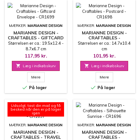
MÆRKER:
MARIANNE DESIGN
MÆRKER:
MARIANNE DESIGN
MARIANNE DESIGN -
MARIANNE DESIGN -
CRAFTABLES - GIFTCARD
CRAFTABLES -
ENVELOPE - CR1699
POSTCARD - CR1698
Størrelsen er ca.: 19.5x12.4 -
Størrelsen er ca.: 14.7x10.4
8.7x6.7 cm
cm
117,95 kr.
101,95 kr.

Læg i indkøbskurv

Læg i indkøbskurv
Mere
Mere


På lager
På lager
Udsolgt, tast din mail og få
besked når den er på lager
igen
MÆRKER:
MARIANNE DESIGN
MÆRKER:
MARIANNE DESIGN
MARIANNE DESIGN -
MARIANNE DESIGN -
CRAFTABLES - TRAVEL
CRAFTABLES -