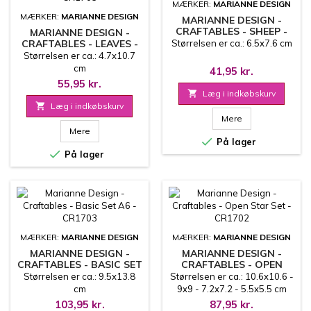
MÆRKER:
MARIANNE DESIGN
MÆRKER:
MARIANNE DESIGN
MARIANNE DESIGN -
CRAFTABLES - SHEEP -
MARIANNE DESIGN -
CR1704
CRAFTABLES - LEAVES -
Størrelsen er ca.: 6.5x7.6 cm
CR1705
Størrelsen er ca.: 4.7x10.7
cm
41,95 kr.
55,95 kr.

Læg i indkøbskurv

Læg i indkøbskurv
Mere
Mere

På lager

På lager
MÆRKER:
MARIANNE DESIGN
MÆRKER:
MARIANNE DESIGN
MARIANNE DESIGN -
MARIANNE DESIGN -
CRAFTABLES - BASIC SET
CRAFTABLES - OPEN
A6 - CR1703
STAR SET - CR1702
Størrelsen er ca.: 9.5x13.8
Størrelsen er ca.: 10.6x10.6 -
cm
9x9 - 7.2x7.2 - 5.5x5.5 cm
103,95 kr.
87,95 kr.