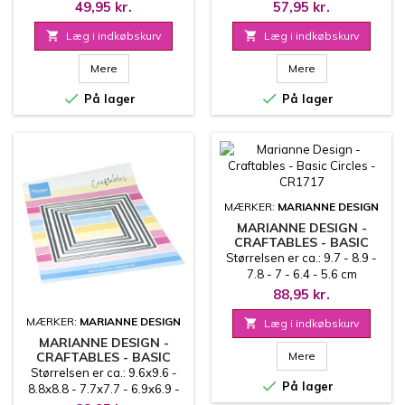
49,95 kr.
57,95 kr.

Læg i indkøbskurv

Læg i indkøbskurv
Mere
Mere


På lager
På lager
MÆRKER:
MARIANNE DESIGN
MARIANNE DESIGN -
CRAFTABLES - BASIC
CIRCLES - CR1717
Størrelsen er ca.: 9.7 - 8.9 -
7.8 - 7 - 6.4 - 5.6 cm
88,95 kr.
MÆRKER:
MARIANNE DESIGN

Læg i indkøbskurv
MARIANNE DESIGN -
CRAFTABLES - BASIC
Mere
SQUARES - CR1718
Størrelsen er ca.: 9.6x9.6 -

På lager
8.8x8.8 - 7.7x7.7 - 6.9x6.9 -