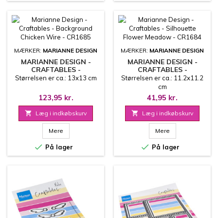
MÆRKER:
MARIANNE DESIGN
MÆRKER:
MARIANNE DESIGN
MARIANNE DESIGN -
MARIANNE DESIGN -
CRAFTABLES -
CRAFTABLES -
BACKGROUND CHICKEN
SILHOUETTE FLOWER
Størrelsen er ca.: 13x13 cm
Størrelsen er ca.: 11.2x11.2
WIRE - CR1685
MEADOW - CR1684
cm
123,95 kr.
41,95 kr.

Læg i indkøbskurv

Læg i indkøbskurv
Mere
Mere


På lager
På lager