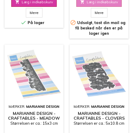

Læg i indkøbskurv

Læg i indkøbskurv
Mere
Mere


På lager
Udsolgt, tast din mail og
få besked når den er på
lager igen
MÆRKER:
MARIANNE DESIGN
MÆRKER:
MARIANNE DESIGN
MARIANNE DESIGN -
MARIANNE DESIGN -
CRAFTABLES - MEADOW
CRAFTABLES - CLOVERS
BORDER - CR1720
- CR1719
Størrelsen er ca.: 15x3 cm
Størrelsen er ca.: 5x10.8 cm