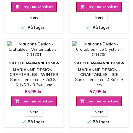

Læg i indkøbskurv

Læg i indkøbskurv
Mere
Mere


På lager
På lager
MÆRKER:
MARIANNE DESIGN
MÆRKER:
MARIANNE DESIGN
MARIANNE DESIGN -
MARIANNE DESIGN -
CRAFTABLES - WINTER
CRAFTABLES - ICE
LABELS - CR1701
CRYSTALS - CR1700
Størrelsen er ca.: 7.2x3.8 -
Størrelsen er ca.: 4.6x10.9
6.1x5.3 - 3.2x4.1 cm
cm
65,95 kr.
57,95 kr.

Læg i indkøbskurv

Læg i indkøbskurv
Mere
Mere


På lager
På lager