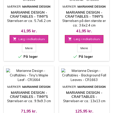
MÆRKER:
MARIANNE DESIGN
MÆRKER:
MARIANNE DESIGN
MARIANNE DESIGN -
MARIANNE DESIGN -
CRAFTABLES - TINY'S
CRAFTABLES - TINY'S
SQUIRREL - CR1666
ACORN & CHESTNUT -
Størrelsen er ca.: 5.7x6.2 cm
Størrelsen på den største er
CR1665
ca.: 3.6x2.4 cm
41,95 kr.
41,95 kr.

Læg i indkøbskurv

Læg i indkøbskurv
Mere
Mere


På lager
På lager
MÆRKER:
MARIANNE DESIGN
MÆRKER:
MARIANNE DESIGN
MARIANNE DESIGN -
MARIANNE DESIGN -
CRAFTABLES - TINY'S
CRAFTABLES -
MAPLE LEAF - CR1664
BACKGROUND FALL
Størrelsen er ca.: 9.9x9.3 cm
Størrelsen er ca.: 13x13 cm
LEAVES - CR1663
71,95 kr.
125,95 kr.