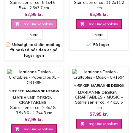
ESSENTIALS - CR1697
SILHOUETTE SUNRISE -
Størrelsen er ca.: 5.1x4.6 -
Størrelsen er ca.: 11.2x11.2
CR1696
5x4 - 2.5x3.7 cm
cm
57,95 kr.
95,95 kr.

Læg i indkøbskurv

Læg i indkøbskurv
Mere
Mere


Udsolgt, tast din mail og
På lager
få besked når den er på
lager igen
MÆRKER:
MARIANNE DESIGN
MÆRKER:
MARIANNE DESIGN
MARIANNE DESIGN -
CRAFTABLES - MUSIC -
MARIANNE DESIGN -
CR1694
CRAFTABLES -
Størrelsen er ca.: 4.4x10.6
PAPERCLIPS XL - CR1695
Størrelsen er ca.: 2.3x7.8 -
cm
3.9x8.6 - 1.2x4.3 cm
57,95 kr.
57,95 kr.

Læg i indkøbskurv

Læg i indkøbskurv