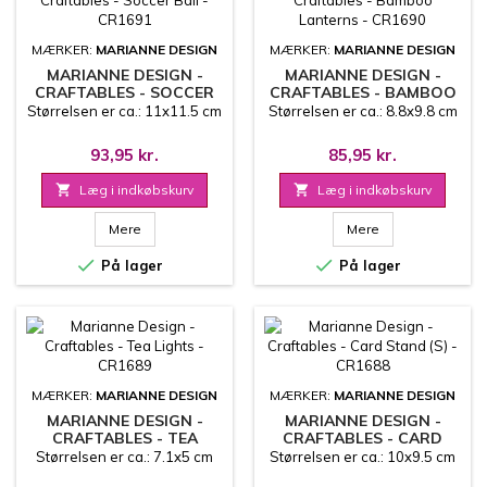
MÆRKER:
MARIANNE DESIGN
MÆRKER:
MARIANNE DESIGN
MARIANNE DESIGN -
MARIANNE DESIGN -
CRAFTABLES - SOCCER
CRAFTABLES - BAMBOO
BALL - CR1691
LANTERNS - CR1690
Størrelsen er ca.: 11x11.5 cm
Størrelsen er ca.: 8.8x9.8 cm
93,95 kr.
85,95 kr.

Læg i indkøbskurv

Læg i indkøbskurv
Mere
Mere


På lager
På lager
MÆRKER:
MARIANNE DESIGN
MÆRKER:
MARIANNE DESIGN
MARIANNE DESIGN -
MARIANNE DESIGN -
CRAFTABLES - TEA
CRAFTABLES - CARD
LIGHTS - CR1689
STAND (S) - CR1688
Størrelsen er ca.: 7.1x5 cm
Størrelsen er ca.: 10x9.5 cm