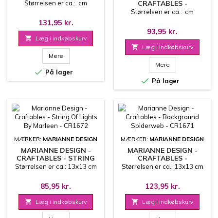
CR1676
Størrelsen er ca.: cm
CRAFTABLES -
SILHOUETTE WINTER
Størrelsen er ca.: cm
SCENERY - CR1675
131,95 kr.
93,95 kr.

Læg i indkøbskurv

Læg i indkøbskurv
Mere
Mere

På lager

På lager
MÆRKER:
MARIANNE DESIGN
MÆRKER:
MARIANNE DESIGN
MARIANNE DESIGN -
MARIANNE DESIGN -
CRAFTABLES - STRING
CRAFTABLES -
OF LIGHTS BY MARLEEN -
BACKGROUND
Størrelsen er ca.: 13x13 cm
Størrelsen er ca.: 13x13 cm
CR1672
SPIDERWEB - CR1671
85,95 kr.
123,95 kr.

Læg i indkøbskurv

Læg i indkøbskurv