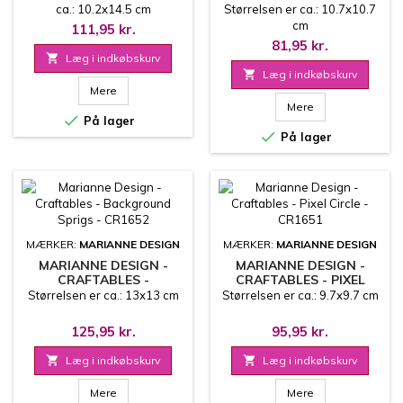
SHAKABLES FLOWER -
ca.: 10.2x14.5 cm
Størrelsen er ca.: 10.7x10.7
CR1653
cm
111,95 kr.
81,95 kr.

Læg i indkøbskurv

Læg i indkøbskurv
Mere
Mere

På lager

På lager
MÆRKER:
MARIANNE DESIGN
MÆRKER:
MARIANNE DESIGN
MARIANNE DESIGN -
MARIANNE DESIGN -
CRAFTABLES -
CRAFTABLES - PIXEL
BACKGROUND SPRIGS -
CIRCLE - CR1651
Størrelsen er ca.: 13x13 cm
Størrelsen er ca.: 9.7x9.7 cm
CR1652
125,95 kr.
95,95 kr.

Læg i indkøbskurv

Læg i indkøbskurv
Mere
Mere