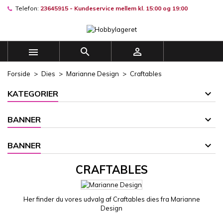
Telefon:
23645915 - Kundeservice mellem kl. 15:00 og 19:00
×
×
×
×
Mine ønskelister
((modalTitle))
((title))
Log ind
((confirmMessage))
Du skal være logget på for at gemme produkter på din
((label))



ønskeliste.
add_circle_outline
Opret en ny liste
Forside
Dies
Marianne Design
Craftables
((cancelText))
((modalDeleteText))
((cancelText))
((loginText))
KATEGORIER
((cancelText))
((createText))
BANNER
BANNER
CRAFTABLES
Her finder du vores udvalg af Craftables dies fra Marianne
Design