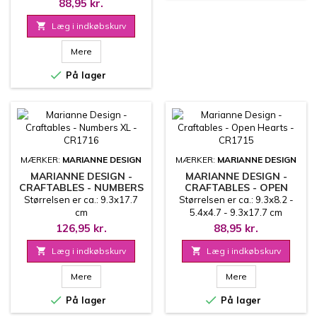
5.9x5.9 - 5.1x5.1 cm
88,95 kr.

Læg i indkøbskurv
Mere

På lager
MÆRKER:
MARIANNE DESIGN
MÆRKER:
MARIANNE DESIGN
MARIANNE DESIGN -
MARIANNE DESIGN -
CRAFTABLES - NUMBERS
CRAFTABLES - OPEN
XL - CR1716
HEARTS - CR1715
Størrelsen er ca.: 9.3x17.7
Størrelsen er ca.: 9.3x8.2 -
cm
5.4x4.7 - 9.3x17.7 cm
126,95 kr.
88,95 kr.

Læg i indkøbskurv

Læg i indkøbskurv
Mere
Mere


På lager
På lager