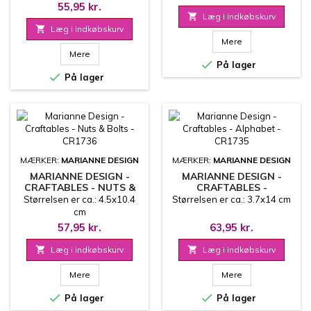
55,95 kr.

Læg i indkøbskurv

Læg i indkøbskurv
Mere
Mere

På lager

På lager
MÆRKER:
MARIANNE DESIGN
MÆRKER:
MARIANNE DESIGN
MARIANNE DESIGN -
MARIANNE DESIGN -
CRAFTABLES - NUTS &
CRAFTABLES -
BOLTS - CR1736
ALPHABET - CR1735
Størrelsen er ca.: 4.5x10.4
Størrelsen er ca.: 3.7x14 cm
cm
57,95 kr.
63,95 kr.

Læg i indkøbskurv

Læg i indkøbskurv
Mere
Mere


På lager
På lager