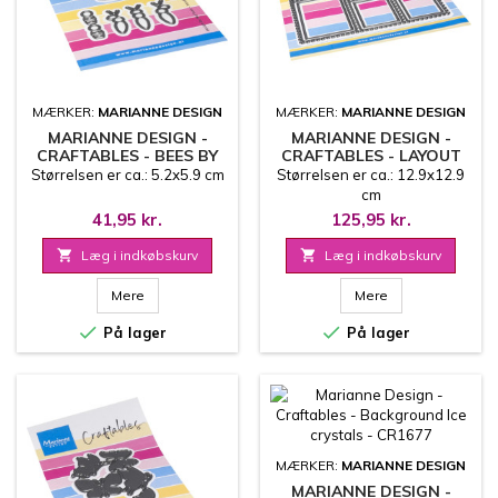
MÆRKER:
MARIANNE DESIGN
MÆRKER:
MARIANNE DESIGN
MARIANNE DESIGN -
MARIANNE DESIGN -
CRAFTABLES - BEES BY
CRAFTABLES - LAYOUT
MARLEEN - CR1680
STAMP SQUARE - CR1679
Størrelsen er ca.: 5.2x5.9 cm
Størrelsen er ca.: 12.9x12.9
cm
41,95 kr.
125,95 kr.

Læg i indkøbskurv

Læg i indkøbskurv
Mere
Mere


På lager
På lager
MÆRKER:
MARIANNE DESIGN
MARIANNE DESIGN -