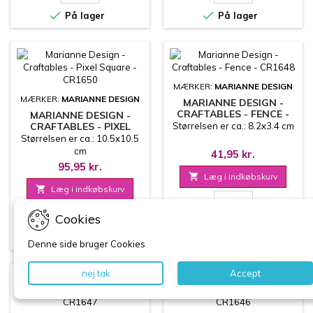


På lager
På lager
MÆRKER:
MARIANNE DESIGN
MÆRKER:
MARIANNE DESIGN
MARIANNE DESIGN -
CRAFTABLES - FENCE -
MARIANNE DESIGN -
CR1648
CRAFTABLES - PIXEL
Størrelsen er ca.: 8.2x3.4 cm
SQUARE - CR1650
Størrelsen er ca.: 10.5x10.5
cm
41,95 kr.
95,95 kr.

Læg i indkøbskurv

Læg i indkøbskurv
Mere
Mere
Cookies

På lager

På lager
Denne side bruger Cookies
nej tak
Accept