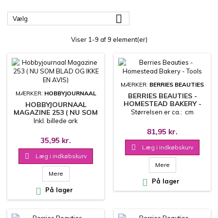

Vælg
Viser 1-9 af 9 element(er)
MÆRKER:
BERRIES BEAUTIES
MÆRKER:
HOBBYJOURNAAL
BERRIES BEAUTIES -
HOMESTEAD BAKERY -
HOBBYJOURNAAL
TOOLS
MAGAZINE 253 ( NU SOM
Størrelsen er ca.: cm
BLAD OG IKKE EN AVIS)
Inkl. billede ark
81,95 kr.
35,95 kr.

Læg i indkøbskurv

Læg i indkøbskurv
Mere
Mere

På lager

På lager