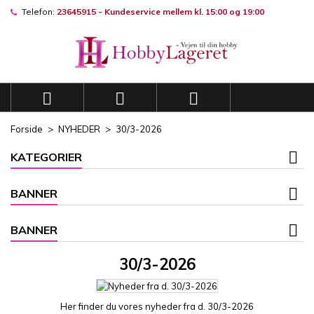
Telefon:
23645915 - Kundeservice mellem kl. 15:00 og 19:00
×
×
×
×
Mine ønskelister
((modalTitle))
((title))
Log ind
((confirmMessage))
Du skal være logget på for at gemme produkter på din
((label))
ønskeliste.
add_circle_outli
Opret en ny liste



((cancelText))
((modalDeleteText))
((cancelText))
((loginText))
Forside
NYHEDER
30/3-2026
((cancelText))
((createText))
KATEGORIER
BANNER
BANNER
30/3-2026
Her finder du vores nyheder fra d. 30/3-2026