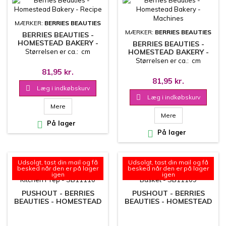
MÆRKER:
BERRIES BEAUTIES
MÆRKER:
BERRIES BEAUTIES
BERRIES BEAUTIES -
HOMESTEAD BAKERY -
BERRIES BEAUTIES -
RECIPE
Størrelsen er ca.: cm
HOMESTEAD BAKERY -
MACHINES
Størrelsen er ca.: cm
81,95 kr.
81,95 kr.

Læg i indkøbskurv

Læg i indkøbskurv
Mere
Mere

På lager

På lager
Udsolgt, tast din mail og få
Udsolgt, tast din mail og få
besked når den er på lager
besked når den er på lager
igen
igen
PUSHOUT - BERRIES
PUSHOUT - BERRIES
BEAUTIES - HOMESTEAD
BEAUTIES - HOMESTEAD
BAKERY - KITCHEN PREP -
BAKERY - FRESH BASKET
SB11110
- SB11109