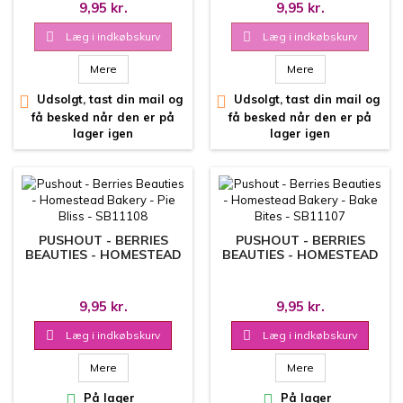
9,95 kr.
9,95 kr.

Læg i indkøbskurv

Læg i indkøbskurv
Mere
Mere

Udsolgt, tast din mail og

Udsolgt, tast din mail og
få besked når den er på
få besked når den er på
lager igen
lager igen
PUSHOUT - BERRIES
PUSHOUT - BERRIES
BEAUTIES - HOMESTEAD
BEAUTIES - HOMESTEAD
BAKERY - PIE BLISS -
BAKERY - BAKE BITES -
SB11108
SB11107
9,95 kr.
9,95 kr.

Læg i indkøbskurv

Læg i indkøbskurv
Mere
Mere

På lager

På lager