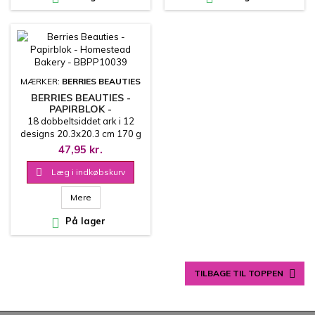
MÆRKER:
BERRIES BEAUTIES
BERRIES BEAUTIES -
PAPIRBLOK -
HOMESTEAD BAKERY -
18 dobbeltsiddet ark i 12
BBPP10039
designs 20.3x20.3 cm 170 g
47,95 kr.

Læg i indkøbskurv
Mere

På lager

TILBAGE TIL TOPPEN