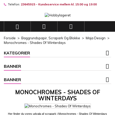
Telefon:
23645915 - Kundeservice mellem kl. 15:00 og 19:00
×
×
×
×
Mine ønskelister
((modalTitle))
((title))
Log ind
((confirmMessage))
Du skal være logget på for at gemme produkter på din
((label))



ønskeliste.
add_circle_outli
Opret en ny liste
Forside
Baggrundspapir, Scrapark Og Blokke
Maja Design
((cancelText))
((modalDeleteText))
Monochromes - Shades Of Winterdays
((cancelText))
((loginText))
((cancelText))
((createText))
KATEGORIER
BANNER
BANNER
MONOCHROMES - SHADES OF
WINTERDAYS
Her finder
du
vores udvalg af
scrapark i Monochromes - Shades Of Winterdays